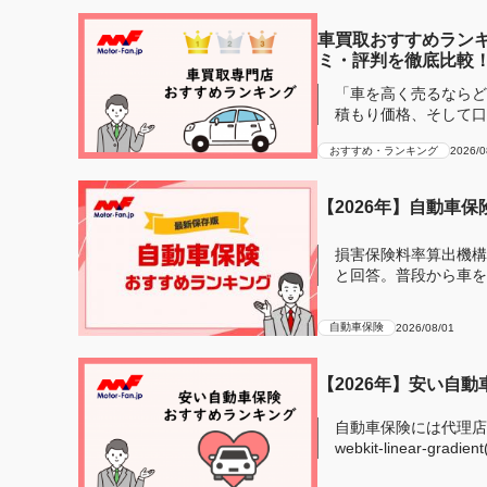
車買取おすすめランキ
ミ・評判を徹底比較
「車を高く売るならど
積もり価格、そして口
し車買...
おすすめ・ランキング
2026/0
【2026年】自動車
損害保険料率算出機構
と回答。普段から車を
安全のために自...
自動車保険
2026/08/01
【2026年】安い自
自動車保険には代理店型とネ
webkit-linear-gradien
transpare...