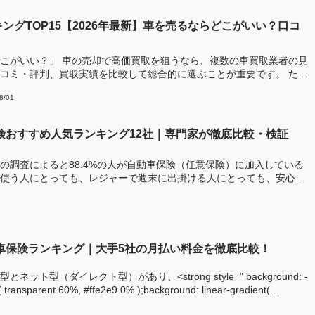
ングTOP15【2026年最新】車を売るならどこがいい？口コ
！
こがいい？」 車の売却で高価買取を狙うなら、複数の車買取業者の見
コミ・評判、買取実績を比較して総合的に選ぶことが重要です。 ただ
8/01
保険おすすめ人気ランキング12社｜専門家が徹底比較・検証
の調査によると88.4%の人が自動車保険（任意保険）に加入している
使う人にとっても、レジャーで週末に出掛ける人にとっても、安心・
動車保険ランキング｜大手5社の月払い料金を徹底比較！
ット型（ダイレクト型）があり、<strong style=" background: -
t( transparent 60%, #ffe2e9 0% );background: linear-gradient(