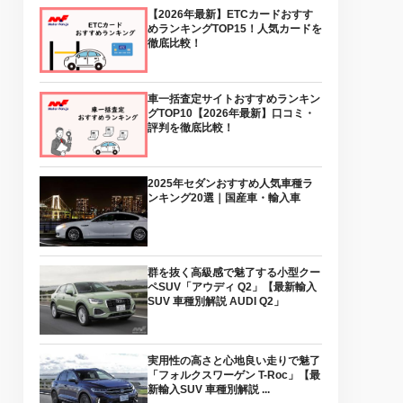
【2026年最新】ETCカードおすす
めランキングTOP15！人気カードを
徹底比較！
車一括査定サイトおすすめランキン
グTOP10【2026年最新】口コミ・
評判を徹底比較！
2025年セダンおすすめ人気車種ラ
ンキング20選｜国産車・輸入車
群を抜く高級感で魅了する小型クー
ペSUV「アウディ Q2」【最新輸入
SUV 車種別解説 AUDI Q2」
実用性の高さと心地良い走りで魅了
「フォルクスワーゲン T-Roc」【最
新輸入SUV 車種別解説 ...