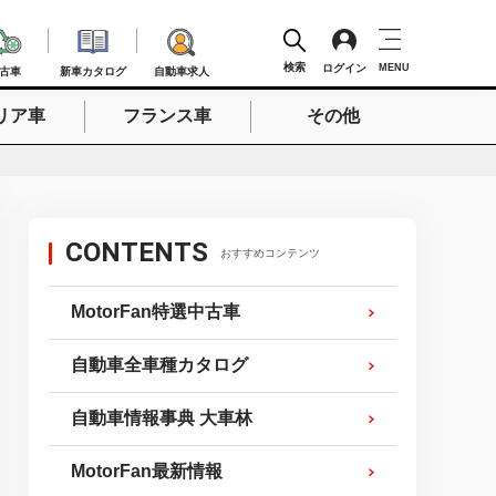
検索
ログイン
MENU
古車
新車カタログ
自動車求人
リア車
フランス車
その他
検索
CONTENTS
おすすめコンテンツ
MotorFan特選中古車
自動車全車種カタログ
自動車情報事典 大車林
MotorFan最新情報