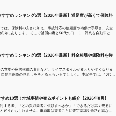
おすすめランキング5選【2026年最新】満足度が高くて保険料
びでは、保険料の安さに加え、事故対応の信頼度や補償の手厚さ、安全
償内容と50代の口コミ・評判を自動車と保
おすすめランキング8選【2026年最新】料金相場や保険料を抑
での立場や家族構成の変化など、ライフスタイルが変わりやすくなりま
、自動車保険の見直しを考える人もいるでしょう。 本記事では、40代に
すめ10選！地域事情や売るポイントも紹介【2026年8月】
討する際、「どの買取業者に依頼すべきか」「できるだけ高く売るに
と迷うかもしれません。車買取は業者ごとに査定基準や販路が異なる