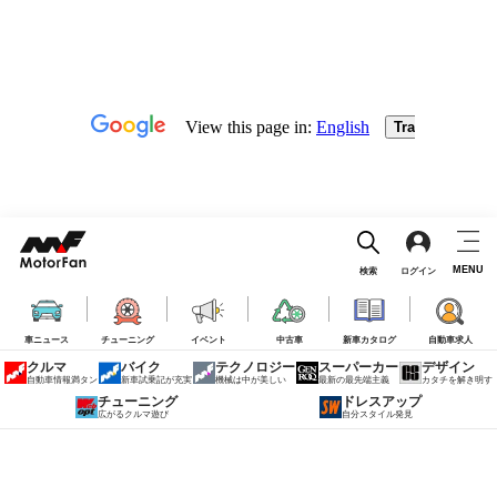
MENU
検索
ログイン
車ニュース
チューニング
イベント
中古車
新車カタログ
自動車求人
クルマ
バイク
テクノロジー
スーパーカー
デザイン
自動車情報満タン
新車試乗記が充実
機械は中が美しい
最新の最先端主義
カタチを解き明す
チューニング
ドレスアップ
広がるクルマ遊び
自分スタイル発見