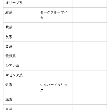
オリーブ系
紺系
ダークブルーマイ
カ
紫系
灰系
黄系
黄緑系
シアン系
マゼンタ系
銀系
シルバーメタリッ
ク
赤系
青系