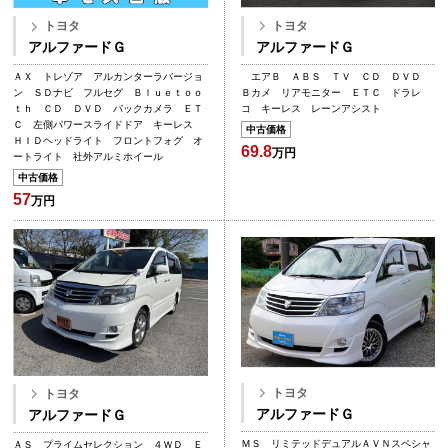
トヨタ
トヨタ
アルファードＧ
アルファードＧ
エアＢ ＡＢＳ ＴＶ ＣＤ ＤＶＤ
ＡＸ トレゾア アルカンターラバージョ
Ｂカメ リアモニター ＥＴＣ ドラレ
ン ＳＤナビ フルセグ Ｂｌｕｅｔｏｏ
コ キーレス レーンアシスト
ｔｈ ＣＤ ＤＶＤ バックカメラ ＥＴ
Ｃ 左側パワースライドドア キーレス
中古価格
ＨＩＤヘッドライト フロントフォグ オ
69.8
万円
ートライト 社外アルミホイール
中古価格
57
万円
トヨタ
トヨタ
アルファードＧ
アルファードＧ
ＭＳ リミテッドデュアルＡＶＮスペシャ
ＡＳ プライムセレクション ４ＷＤ Ｅ