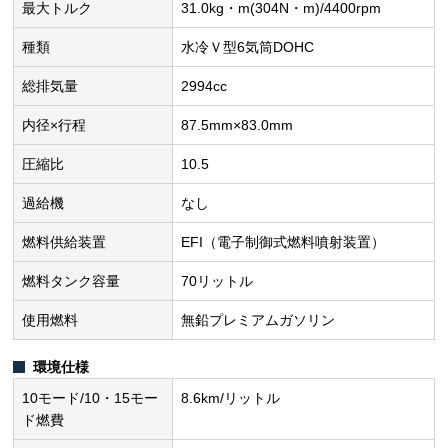
最大トルク
31.0kg・m(304N・m)/4400rpm
種類
水冷Ｖ型6気筒DOHC
総排気量
2994cc
内径×行程
87.5mm×83.0mm
圧縮比
10.5
過給機
なし
燃料供給装置
EFI（電子制御式燃料噴射装置）
燃料タンク容量
70リットル
使用燃料
無鉛プレミアムガソリン
環境仕様
10モード/10・15モー
8.6km/リットル
ド燃費