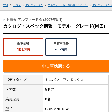
TOP
トヨタ
アルファードＧ
アルファードＧ（自動車カタログ）
アルファードＧ
トヨタ アルファードＧ (2007年6月)
カタログ・スペック情報・モデル・グレード(ＭＺ)
新車価格
中古車価格
401
-
-
万円
～
万円
中古車検索する
ボディタイプ
ミニバン・ワンボックス
ドア数
5ドア
乗員定員
8名
型式
CBA-MNH15W