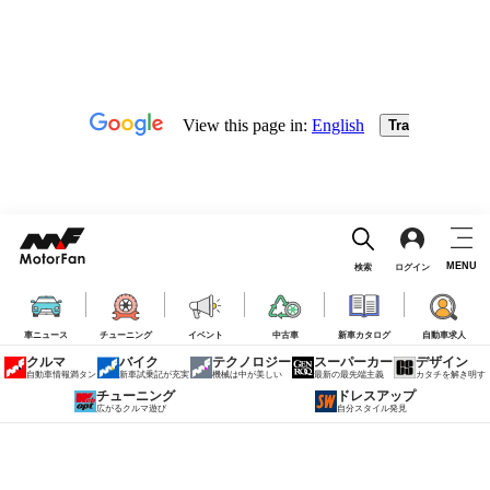
MENU
検索
ログイン
車ニュース
チューニング
イベント
中古車
新車カタログ
自動車求人
クルマ
バイク
テクノロジー
スーパーカー
デザイン
自動車情報満タン
新車試乗記が充実
機械は中が美しい
最新の最先端主義
カタチを解き明す
チューニング
ドレスアップ
広がるクルマ遊び
自分スタイル発見