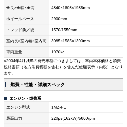
全長×全幅×全高
4840×1805×1935mm
ホイールベース
2900mm
トレッド前／後
1570/1550mm
室内長×室内幅×室内高
3085×1585×1390mm
車両重量
1970kg
※2004年4月以降の発売車種につきましては、車両本体価格と消費
税相当額（地方消費税額を含む）を含んだ総額表示（内税）となり
ます。
燃費・性能・詳細スペック
エンジン・燃費系
エンジン型式
1MZ-FE
最高出力
220ps(162kW)/5800rpm