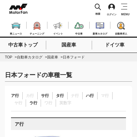
検索
MENU
ログイン
車ニュース
チューニング
イベント
中古車
新車カタログ
自動車求人
中古車トップ
国産車
ドイツ車
検索したいキーワードを入力
検索
TOP
自動車カタログ
国産車
日本フォード
日本フォードの車種一覧
ア行
カ行
サ行
タ行
ナ行
ハ行
マ行
ヤ行
ラ行
ワ行
英数字
ア行