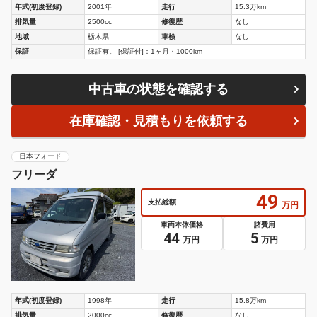
年式(初度登録)
2001年
走行
15.3万km
排気量
2500cc
修復歴
なし
地域
栃木県
車検
なし
保証
保証有。 [保証付]：1ヶ月・1000km
中古車の状態を確認する
在庫確認・見積もりを依頼する
日本フォード
フリーダ
49
支払総額
万円
車両本体価格
諸費用
44
5
万円
万円
年式(初度登録)
1998年
走行
15.8万km
排気量
2000cc
修復歴
なし