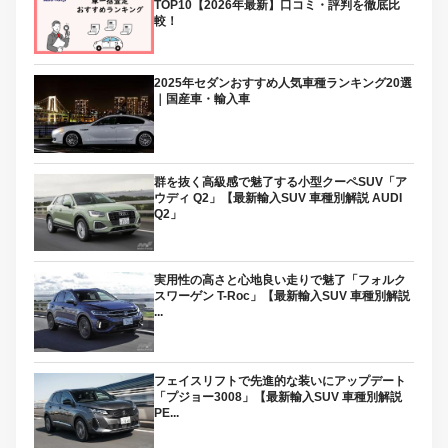
TOP10【2026年最新】口コミ・評判を徹底比
較！
2025年セダンおすすめ人気車種ランキング20選
｜国産車・輸入車
群を抜く高級感で魅了する小型クーペSUV「ア
ウディ Q2」【最新輸入SUV 車種別解説 AUDI
Q2」
実用性の高さと心地良い走りで魅了「フォルク
スワーゲン T-Roc」【最新輸入SUV 車種別解説
...
フェイスリフトで先進的な装いにアップデート
「プジョー3008」【最新輸入SUV 車種別解説
PE...