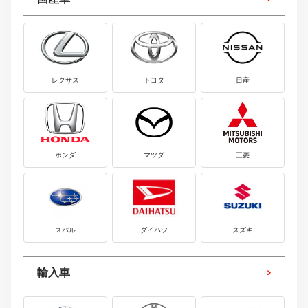
レクサス
トヨタ
日産
ホンダ
マツダ
三菱
スバル
ダイハツ
スズキ
輸入車