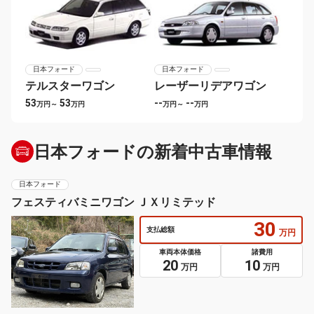
日本フォード
日本フォード
テルスターワゴン
レーザーリデアワゴン
53
53
--
--
万円～
万円
万円～
万円
日本フォードの新着中古車情報
日本フォード
フェスティバミニワゴン ＪＸリミテッド
30
支払総額
万円
車両本体価格
諸費用
20
10
万円
万円