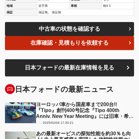
地域
岩手県
車検
検9.5
保証
保証無。 保証無
中古車の状態を確認する
在庫確認・見積もりを依頼する
日本フォードの最新在庫情報を見る
日本フォードの最新ニュース
ヨーロッパ車から国産車まで200台!!
『Tipo』創刊400号記念『Tipo 400th
Anniv. New Year Meeting』には旧車・希少
車・珍車が大集合！
2025/02/04 17:30:21
あの最新オービスの探知性能を約30％も向