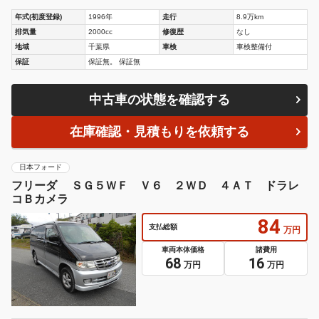
年式(初度登録)
1996年
走行
8.9万km
排気量
2000cc
修復歴
なし
地域
千葉県
車検
車検整備付
保証
保証無。 保証無
中古車の状態を確認する
在庫確認・見積もりを依頼する
日本フォード
フリーダ ＳＧ５ＷＦ Ｖ６ ２ＷＤ ４ＡＴ ドラレ
コＢカメラ
84
支払総額
万円
車両本体価格
諸費用
68
16
万円
万円