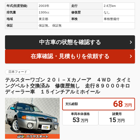
年式(初度登録)
2003年
走行
2.6万km
排気量
1300cc
修復歴
なし
地域
東京都
車検
車検整備付
保証
保証無。 保証無
中古車の状態を確認する
在庫確認・見積もりを依頼する
日本フォード
テルスターワゴン ２０ｉ－Ｘカノーア ４ＷＤ タイミ
ングベルト交換済み 修復歴無し 走行８９０００キロ
ディーラー車 １５インチアルミホイール
68
支払総額
万円
車両本体価格
諸費用
53
15
万円
万円