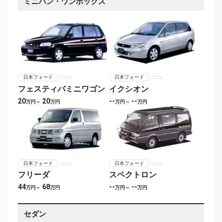
ミニバン・ワンボックス
日本フォード
日本フォード
フェスティバミニワゴン
イクシオン
20
20
--
--
万円～
万円
万円～
万円
日本フォード
日本フォード
フリーダ
スペクトロン
44
68
--
--
万円～
万円
万円～
万円
セダン