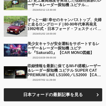
上! 史上最高感度を実現した信頼性抜群のレ
ーザー＆レーダー探知機 ユピテル
『SUPER CAT PREMIUM LINE LS1200』
2024/02/12 13:30:00
【CAR MONO図鑑】
ずっと一緒! 幸せのキャンバストップ、夫婦
と走るロングロード | 80-90年代車再発見
1992年式・日本フォード・フェスティバ 3
ドア SXリミテッド(1992/FORD JAPAN
2024/01/02 16:00:00
FESTIVA 3DOOR SX LIMITED)
美少女キャラが安全運転をサポートするレ
ーザー＆レーダー探知機 ユピテ
ル 『Sakura01』 【CAR MONO図鑑】
2022/10/29 09:00:00
収録情報を最新に保てるWi-Fi搭載レーザー
＆レーダー探知機 ユピテル SUPER CAT
PREMIUM LINE LS1000／LS2000 【CAR
MONO図鑑】
2022/07/02 11:29:00
日本フォードの最新記事を見る