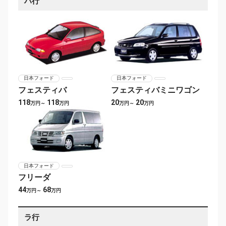
ハ行
日本フォード
日本フォード
フェスティバ
フェスティバミニワゴン
118
118
20
20
万円～
万円
万円～
万円
日本フォード
フリーダ
44
68
万円～
万円
ラ行