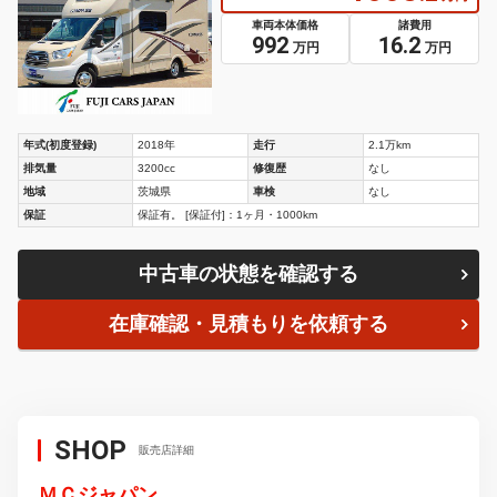
車両本体価格
諸費用
992
16.2
万円
万円
年式(初度登録)
2018年
走行
2.1万km
排気量
3200cc
修復歴
なし
地域
茨城県
車検
なし
保証
保証有。 [保証付]：1ヶ月・1000km
中古車の状態を確認する
在庫確認・見積もりを依頼する
SHOP
販売店詳細
ＭＣジャパン