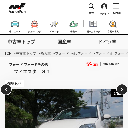
検索
MENU
ログイン
車ニュース
チューニング
イベント
中古車
新車カタログ
自動車求人
中古車トップ
国産車
ドイツ車
検索したいキーワードを入力
検索
TOP
中古車トップ
輸入車
フォード
他 フォード
フォード 他 フォー
2026/02/07
フォード フォードその他
フィエスタ ＳＴ
保証あり
1
/
25