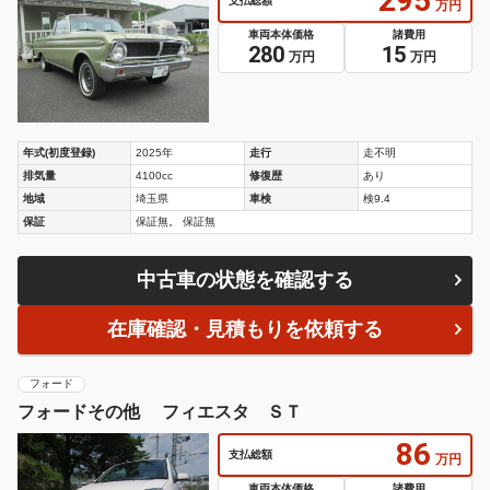
295
支払総額
万円
車両本体価格
諸費用
280
15
万円
万円
年式(初度登録)
2025年
走行
走不明
排気量
4100cc
修復歴
あり
地域
埼玉県
車検
検9.4
保証
保証無。 保証無
中古車の状態を確認する
在庫確認・見積もりを依頼する
フォード
フォードその他 フィエスタ ＳＴ
86
支払総額
万円
車両本体価格
諸費用