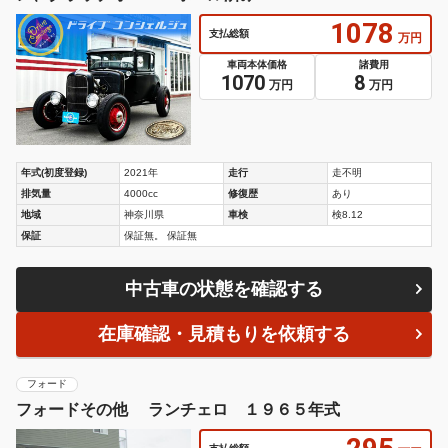
1078
支払総額
万円
車両本体価格
諸費用
1070
8
万円
万円
年式(初度登録)
2021年
走行
走不明
排気量
4000cc
修復歴
あり
地域
神奈川県
車検
検8.12
保証
保証無。 保証無
中古車の状態を確認する
在庫確認・見積もりを依頼する
フォード
フォードその他 ランチェロ １９６５年式