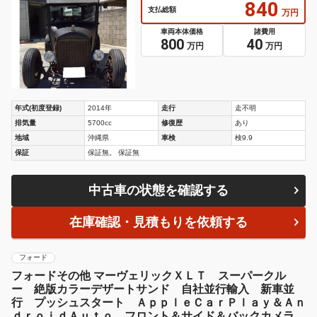
840
支払総額
万円
車両本体価格
諸費用
800
40
万円
万円
年式(初度登録)
2014年
走行
走不明
排気量
5700cc
修復歴
あり
地域
沖縄県
車検
検9.9
保証
保証無。 保証無
中古車の状態を確認する
在庫確認・見積もりを依頼する
フォード
フォードその他 マーヴェリックＸＬＴ スーパークル
ー 絶版カラーデザートサンド 自社並行輸入 新車並
行 プッシュスタート ＡｐｐｌｅＣａｒＰｌａｙ＆Ａｎ
ｄｒｏｉｄＡｕｔｏ フロント＆サイド＆バックカメラ