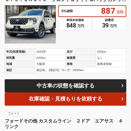
ブラインドスポットモニター ＬＥＤヘッドライト
887
支払総額
万円
車両本体価格
諸費用
848
39
万円
万円
年式(初度登録)
2025年
走行
200km
排気量
2000cc
修復歴
なし
地域
大阪府
車検
新車未登録
保証
保証有。 [保証付]：6ヶ月・6000km
中古車の状態を確認する
在庫確認・見積もりを依頼する
フォード
フォードその他 カスタムライン ２ドア エアサス ４
リンク