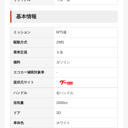
基本情報
ミッション
MT5速
駆動方式
2WD
乗車定員
５名
燃料
ガソリン
エコカー減税対象車
-
提供元サイト
ハンドル
右ハンドル
排気量
2000cc
ドア
3D
車体色
ホワイト