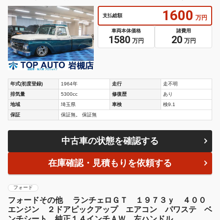
ンオフコンソール
1600
支払総額
万円
車両本体価格
諸費用
1580
20
万円
万円
年式(初度登録)
1964年
走行
走不明
排気量
5300cc
修復歴
あり
地域
埼玉県
車検
検9.1
保証
保証無。 保証無
中古車の状態を確認する
在庫確認・見積もりを依頼する
フォード
フォードその他 ランチェロＧＴ １９７３ｙ ４００
エンジン ２ドアピックアップ エアコン パワステ ベ
ンチシート 純正１４インチＡＷ 左ハンドル