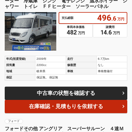
ーター 冷蔵庫 シンク 電子レンジ 温水ボイラー シ
ャワー トイレ ＦＦヒーター ソーラーパネル
496
.6
支払総額
万円
車両本体価格
諸費用
482
14.6
万円
万円
年式(初度登録)
2009年
走行
6.7万km
排気量
2200cc
修復歴
なし
地域
岐阜県
車検
車検整備付
保証
保証無。 保証無
中古車の状態を確認する
在庫確認・見積もりを依頼する
フォード
フォードその他 アングリア スーパーサルーン ４速Ｍ