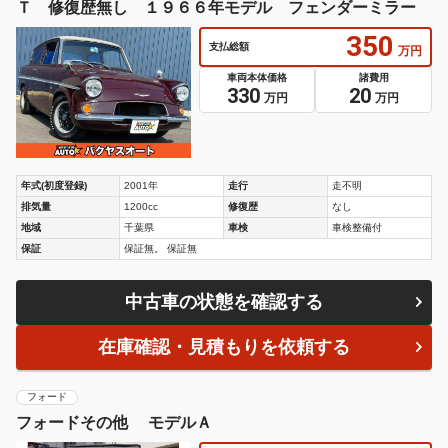
Ｔ 修復歴無し １９６６年モデル フェンダーミラー
350
支払総額
万円
車両本体価格
諸費用
330
20
万円
万円
年式(初度登録)
2001年
走行
走不明
排気量
1200cc
修復歴
なし
地域
千葉県
車検
車検整備付
保証
保証無。 保証無
中古車の状態を確認する
在庫確認・見積もりを依頼する
フォード
フォードその他 モデルＡ