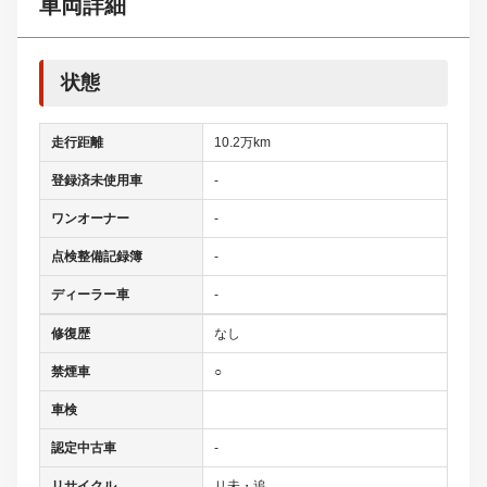
車両詳細
状態
走行距離
10.2万km
登録済未使用車
-
ワンオーナー
-
点検整備記録簿
-
ディーラー車
-
修復歴
なし
禁煙車
○
車検
認定中古車
-
リサイクル
リ未・追