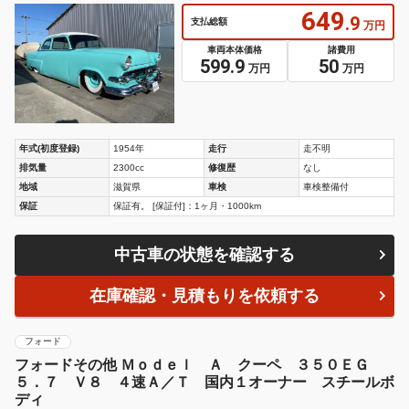
649
.9
支払総額
万円
車両本体価格
諸費用
599.9
50
万円
万円
年式(初度登録)
1954年
走行
走不明
排気量
2300cc
修復歴
なし
地域
滋賀県
車検
車検整備付
保証
保証有。 [保証付]：1ヶ月・1000km
中古車の状態を確認する
在庫確認・見積もりを依頼する
フォード
フォードその他 Ｍｏｄｅｌ Ａ クーペ ３５０ＥＧ
５．７ Ｖ８ ４速Ａ／Ｔ 国内１オーナー スチールボ
ディ