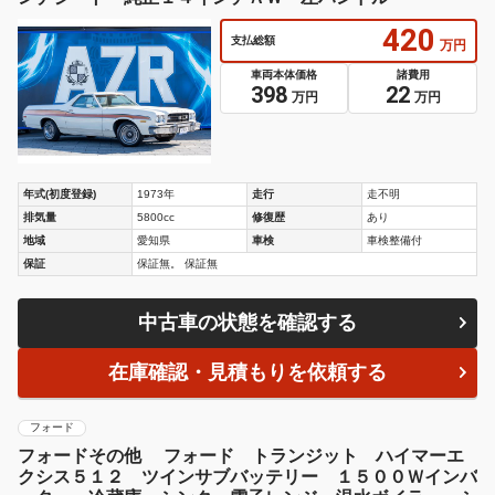
420
支払総額
万円
車両本体価格
諸費用
398
22
万円
万円
年式(初度登録)
1973年
走行
走不明
排気量
5800cc
修復歴
あり
地域
愛知県
車検
車検整備付
保証
保証無。 保証無
中古車の状態を確認する
在庫確認・見積もりを依頼する
フォード
フォードその他 フォード トランジット ハイマーエ
クシス５１２ ツインサブバッテリー １５００Ｗインバ