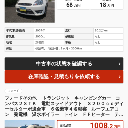
68
18
万円
万円
年式(初度登録)
2007年
走行
10.2万km
排気量
2000cc
修復歴
なし
地域
京都府
車検
なし
保証
保証有。 [保証付]：3ヶ月・3000km
中古車の状態を確認する
在庫確認・見積もりを依頼する
フォード
フォードその他 トランジット キャンピングカー コ
ンパス２３ＴＫ 電動スライドアウト ３２００ｃｃディ
ーセルターボ適合車 ６名乗車４名就寝 ルーフエアコ
ン 発電機 温水ボイラー トイレ ＦＦヒーター テレ
ビ３台
1008
.2
支払総額
万円