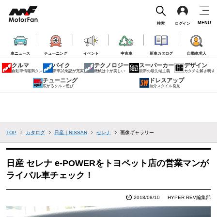
MENU
検索
ログイン
車ニュース
チューニング
イベント
中古車
新車カタログ
自動車求人
クルマ
バイク
テクノロジー
スーパーカー
デザイン
自動車情報満タン
新車試乗記が充実
機械は中が美しい
最新の最先端主義
カタチを解き明す
チューニング
ドレスアップ
広がるクルマ遊び
自分スタイル発見
TOP
カタログ
日産｜NISSAN
セレナ
画像ギャラリー
日産 セレナ e-POWERをトヨペット店の営業マンが
ライバル車チェック！
2018/08/10
HYPER REV編集部