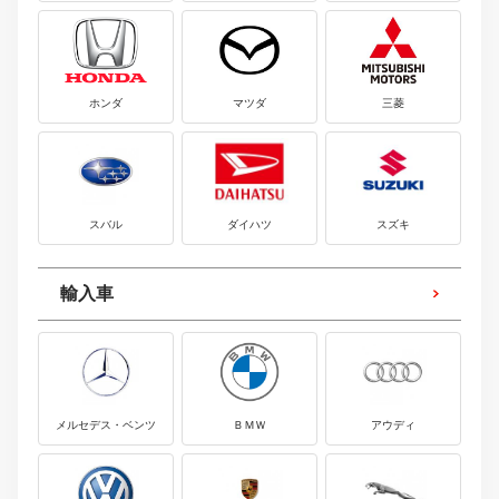
ホンダ
マツダ
三菱
スバル
ダイハツ
スズキ
輸入車
メルセデス・ベンツ
ＢＭＷ
アウディ