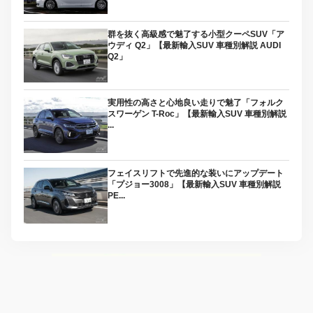
群を抜く高級感で魅了する小型クーペSUV「ア
ウディ Q2」【最新輸入SUV 車種別解説 AUDI
Q2」
実用性の高さと心地良い走りで魅了「フォルク
スワーゲン T-Roc」【最新輸入SUV 車種別解説
...
フェイスリフトで先進的な装いにアップデート
「プジョー3008」【最新輸入SUV 車種別解説
PE...