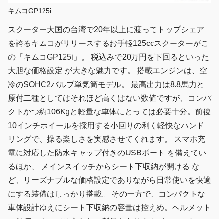
キムコGP125i
スクーター大国の台湾で20年以上に渡ってトップシェア
を誇るキムコがリリースするお手軽125ccスクーターがこ
の「キムコGP125i」。 税込みで20万円を下回るといった
大胆な価格設定 が大きな魅力です。 搭載エンジンは、空
冷のSOHC2バルブ単気筒モデル。 最高出力は8.8馬力と
原付二種としてはそれほど高くはない数値ですが、コンパ
クトかつ約106Kgと軽量な車体にとっては必要十分。前後
10インチホイールを採用する小回りの利く軽快なハンド
リングで、操る楽しさを実感させてくれます。 スマホ充
電に対応した防水キャップ付きのUSBポート を備えてい
るほか、 メインスイッチからシート下収納が開ける な
ど、リーズナブルな価格設定でありながら日常使いを快適
にする装備はしっかり搭載。 その一方で、コンパクトな
車体設計ゆえにシート下収納の容量は控えめ。ヘルメット