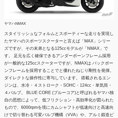
ヤマハNMAX
スタイリッシュなフォルムとスポーティーな走りを実現し
たヤマハのスポーツスクーターと言えば「MAX」シリー
ズですが、その末弟となる125ccモデルが「NMAX」で
す。 足元を広く確保できるアンダーボーンフレーム採用
が一般的な125ccスクーターですが、NMAXは バックボー
ンフレームを採用することでと優れたねじり剛性を発揮。
ダイレクトな操作性に寄与しています。 搭載されるエン
ジンは、水冷・４ストローク・SOHC・124cc・単気筒・
４バルブ。 BLUE CORE (ブルーコア)と呼ばれるヤマハ独
自の思想によって、低フリクション・高効率化が図られた
もので、6000rpmを境にカムシャフトが低速向けと高速向
けで切り替わる可変バルブ機構（VVA）や、アルミ鍛造ピ