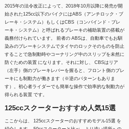
2015年の法令改正によって、2018年10月以降に発売が開
始された125cc以下のバイクにはABS（アンチロック・ブ
レーキ・システム）もしくはCBS（コンバインド・ブレ
ーキ・システム）と呼ばれるブレーキの補助装置の搭載が
義務付けられています。 前者の ABSは、自動車でもお馴
染みのブレーキシステムでタイヤのロックそのものを防止
することで急制動時やコーナリング中のスリップを未然に
防ぐための装置 になります。それに対し、 CBSはリア
（左手）側のブレーキレバーを握ると、フロント側のブレ
ーキにも制動力が働きます（※逆のパターンもありま
す）。初心者ライダーでも簡単な操作で効率的な制動力が
得られる装置 です。
125ccスクーターおすすめ人気15選
ここからは、 125ccスクーターのおすすめモデル15選 を
紹介します。 50ccスクーターと比べ、より遠い場所への