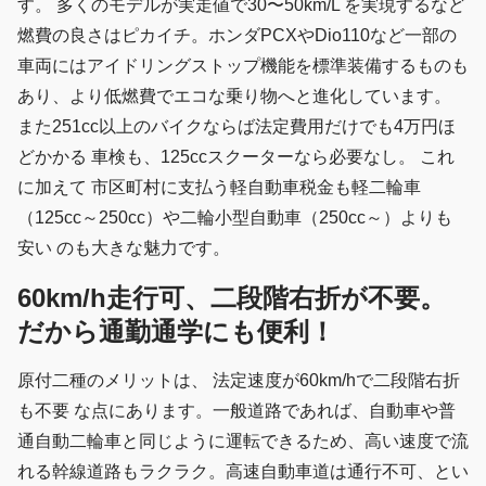
す。 多くのモデルが実走値で30〜50km/L を実現するなど
燃費の良さはピカイチ。ホンダPCXやDio110など一部の
車両にはアイドリングストップ機能を標準装備するものも
あり、より低燃費でエコな乗り物へと進化しています。
また251cc以上のバイクならば法定費用だけでも4万円ほ
どかかる 車検も、125ccスクーターなら必要なし。 これ
に加えて 市区町村に支払う軽自動車税金も軽二輪車
（125cc～250cc）や二輪小型自動車（250cc～）よりも
安い のも大きな魅力です。
60km/h走行可、二段階右折が不要。
だから通勤通学にも便利！
原付二種のメリットは、 法定速度が60km/hで二段階右折
も不要 な点にあります。一般道路であれば、自動車や普
通自動二輪車と同じように運転できるため、高い速度で流
れる幹線道路もラクラク。高速自動車道は通行不可、とい