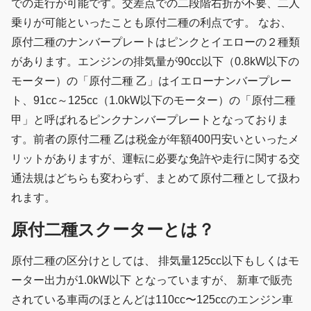
での走行が可能です。交差点での二段階右折が不要、二人
乗りが可能といったことも原付二種の利点です。 なお、
原付二種のナンバープレートはピンクとイエローの２種類
があります。エンジンの排気量が90cc以下（0.8kW以下の
モーター）の「原付二種 乙」はイエローナンバープレー
ト、91cc～125cc（1.0kW以下のモーター）の「原付二種
甲」と呼ばれるピンクナンバープレートとなっておりま
す。前者の原付二種 乙は税金が年額400円安いといったメ
リットがありますが、運転に必要な免許や走行に関する交
通法規はどちらも変わらず、まとめて原付二種として扱わ
れます。
原付二種スクーターとは？
原付二種の区分けとしては、 排気量125cc以下もしくはモ
ーター出力が1.0kW以下 となっていますが、 新車で販売
されている車両のほとんどは110cc〜125ccのエンジン車