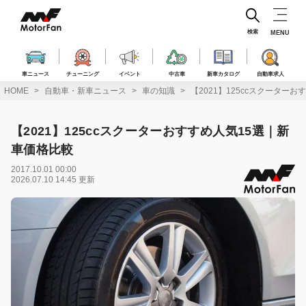
コ
ン
テ
検索
MENU
ン
ツ
へ
車ニュース
チューニング
イベント
中古車
新車カタログ
自動車求人
ス
HOME
自動車・新車ニュース
車の知識
【2021】125ccスクーター
キ
ッ
プ
【2021】125ccスクーターおすすめ人気15選｜新
車価格比較
2017.10.01 00:00
2026.07.10 14:45 更新