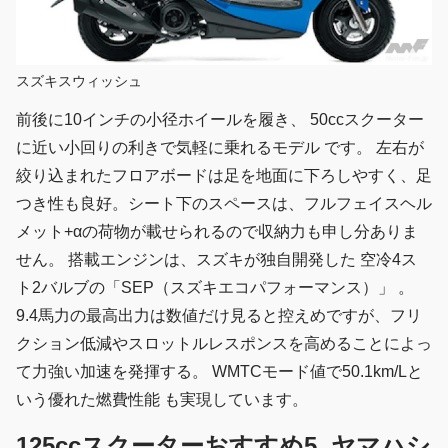
スズキスウィッシュ
前後に10インチの小径ホイールを履き、 50ccスクーター
に近い小回りの利きで気軽に乗れるモデル です。 左右が
絞り込まれたフロアボードは足を地面に下ろしやすく、足
つき性も良好。シート下のスペースは、フルフェイスヘル
メット+αの荷物が載せられるので収納力も申し分ありま
せん。 搭載エンジンは、スズキが独自開発した 空冷4ス
ト2バルブの「SEP（スズキエコパフォーマンス）」 。
9.4馬力の最高出力は数値だけ見ると控えめですが、フリ
クション低減やスロットルレスポンスを高めることによっ
て力強い加速を発揮する。 WMTCモード値で50.1km/Lと
いう優れた燃費性能 も実現しています。
125ccスクーターおすすめ5. ヤマハシ