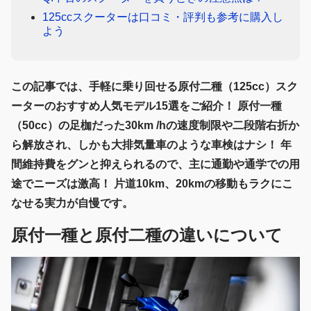
125ccスクーターは口コミ・評判も参考に購入し
よう
この記事では、手軽に乗り回せる原付二種（125cc）スク
ーターのおすすめ人気モデル15選をご紹介！ 原付一種
（50cc）の足枷だった30km /hの速度制限や二段階右折か
ら解放され、しかも大排気量車のような車検はナシ！ 年
間維持費をグンと抑えられるので、主に通勤や通学での用
途でニーズは激高！ 片道10km、20kmの移動もラクにこ
なせる実力が自慢です。
原付一種と原付二種の違いについて