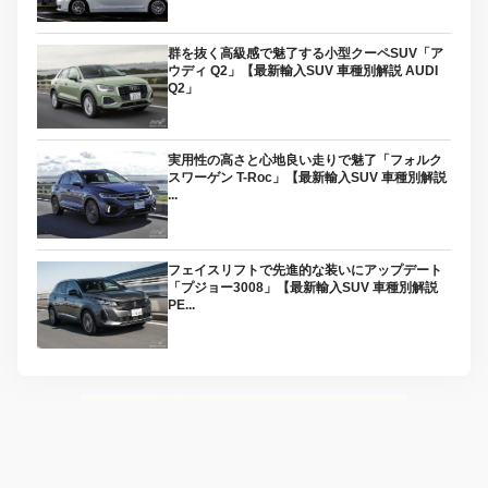
群を抜く高級感で魅了する小型クーペSUV「ア
ウディ Q2」【最新輸入SUV 車種別解説 AUDI
Q2」
実用性の高さと心地良い走りで魅了「フォルク
スワーゲン T-Roc」【最新輸入SUV 車種別解説
...
フェイスリフトで先進的な装いにアップデート
「プジョー3008」【最新輸入SUV 車種別解説
PE...