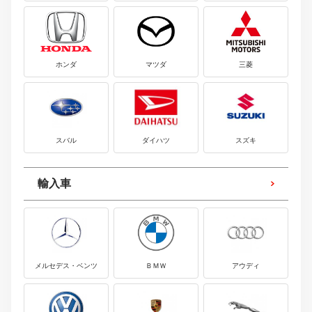
ホンダ
マツダ
三菱
スバル
ダイハツ
スズキ
輸入車
メルセデス・ベンツ
ＢＭＷ
アウディ