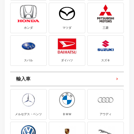
ホンダ
マツダ
三菱
スバル
ダイハツ
スズキ
輸入車
メルセデス・ベンツ
ＢＭＷ
アウディ