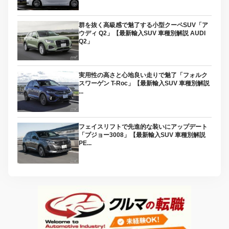
群を抜く高級感で魅了する小型クーペSUV「ア
ウディ Q2」【最新輸入SUV 車種別解説 AUDI
Q2」
実用性の高さと心地良い走りで魅了「フォルク
スワーゲン T-Roc」【最新輸入SUV 車種別解説
...
フェイスリフトで先進的な装いにアップデート
「プジョー3008」【最新輸入SUV 車種別解説
PE...