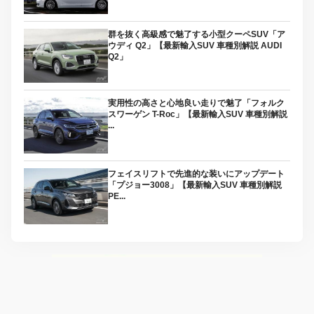
群を抜く高級感で魅了する小型クーペSUV「ア
ウディ Q2」【最新輸入SUV 車種別解説 AUDI
Q2」
実用性の高さと心地良い走りで魅了「フォルク
スワーゲン T-Roc」【最新輸入SUV 車種別解説
...
フェイスリフトで先進的な装いにアップデート
「プジョー3008」【最新輸入SUV 車種別解説
PE...