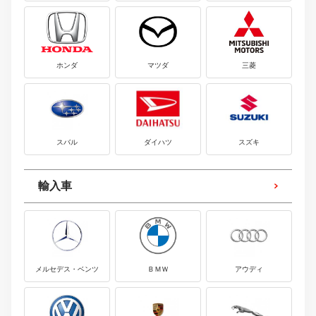
ホンダ
マツダ
三菱
スバル
ダイハツ
スズキ
輸入車
メルセデス・ベンツ
ＢＭＷ
アウディ