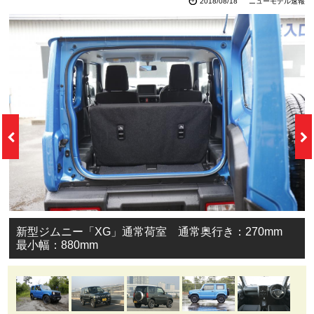
TOP
カタログ
スズキ｜SUZUKI
ジムニー
画像ギャラリー
ボディサイズは？使い勝手は？室内の広さは？ラゲッジスペース
まで徹底比較。
ジムニー旋風真っ只中！ ジムニーの新型と先代を比
べてみる。
2018/08/18
ニューモデル速報