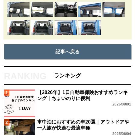
大
新型ジムニー「XG」通常荷室 通常奥行き：270mm
最小幅：880mm
記事へ戻る
ランキング