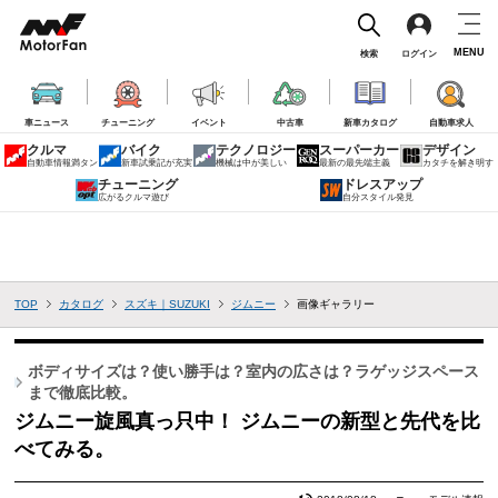
MENU
検索
ログイン
車ニュース
チューニング
イベント
中古車
新車カタログ
自動車求人
クルマ
バイク
テクノロジー
スーパーカー
デザイン
自動車情報満タン
新車試乗記が充実
機械は中が美しい
最新の最先端主義
カタチを解き明す
チューニング
ドレスアップ
広がるクルマ遊び
自分スタイル発見