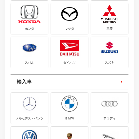
ホンダ
マツダ
三菱
スバル
ダイハツ
スズキ
輸入車
メルセデス・ベンツ
ＢＭＷ
アウディ