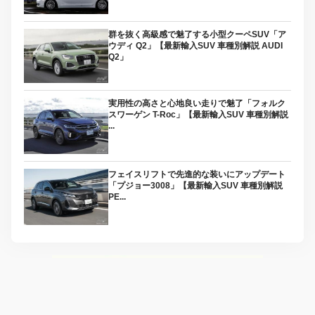
群を抜く高級感で魅了する小型クーペSUV「ア
ウディ Q2」【最新輸入SUV 車種別解説 AUDI
Q2」
実用性の高さと心地良い走りで魅了「フォルク
スワーゲン T-Roc」【最新輸入SUV 車種別解説
...
フェイスリフトで先進的な装いにアップデート
「プジョー3008」【最新輸入SUV 車種別解説
PE...