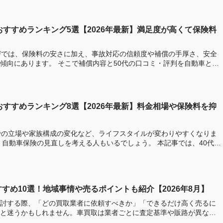
おすすめランキング5選【2026年最新】満足度が高くて保険料
びでは、保険料の安さに加え、事故対応の信頼度や補償の手厚さ、安全
償内容と50代の口コミ・評判を自動車と保
おすすめランキング8選【2026年最新】料金相場や保険料を抑
での立場や家族構成の変化など、ライフスタイルが変わりやすくなりま
、自動車保険の見直しを考える人もいるでしょう。 本記事では、40代に
すめ10選！地域事情や売るポイントも紹介【2026年8月】
討する際、「どの買取業者に依頼すべきか」「できるだけ高く売るに
と迷うかもしれません。車買取は業者ごとに査定基準や販路が異なる