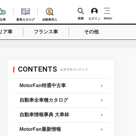
検索
ログイン
MENU
古車
新車カタログ
自動車求人
リア車
フランス車
その他
検索
CONTENTS
おすすめコンテンツ
MotorFan特選中古車
自動車全車種カタログ
自動車情報事典 大車林
MotorFan最新情報