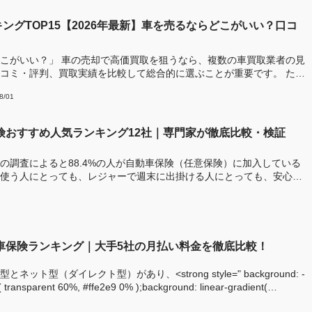
ングTOP15【2026年最新】車を売るならどこがいい？口コ
！
こがいい？」 車の売却で高価買取を狙うなら、複数の車買取業者の見
コミ・評判、買取実績を比較して総合的に選ぶことが重要です。 ただ
8/01
保険おすすめ人気ランキング12社｜専門家が徹底比較・検証
の調査によると88.4%の人が自動車保険（任意保険）に加入している
使う人にとっても、レジャーで週末に出掛ける人にとっても、安心・
動車保険ランキング｜大手5社の月払い料金を徹底比較！
ット型（ダイレクト型）があり、<strong style=" background: -
t( transparent 60%, #ffe2e9 0% );background: linear-gradient(