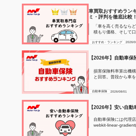
車買取おすすめランキ
ミ・評判を徹底比較
「車を高く売るならど
積もり価格、そして口
し車買...
おすすめ・ランキング
2026/0
【2026年】自動車
損害保険料率算出機構
と回答。普段から車を
安全のために自...
自動車保険
2026/08/01
【2026年】安い自
自動車保険には代理店型とネ
webkit-linear-gradien
transpare...