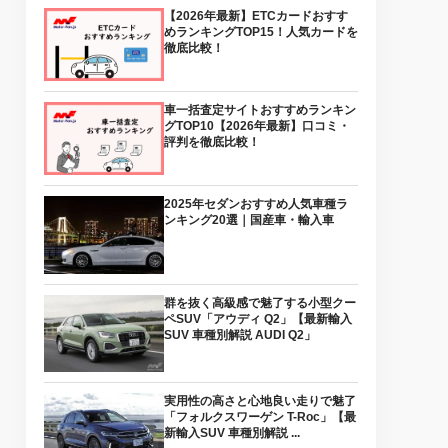
【2026年最新】ETCカードおすす
めランキングTOP15！人気カードを
徹底比較！
車一括査定サイトおすすめランキン
グTOP10【2026年最新】口コミ・
評判を徹底比較！
2025年セダンおすすめ人気車種ラ
ンキング20選｜国産車・輸入車
群を抜く高級感で魅了する小型クー
ペSUV「アウディ Q2」【最新輸入
SUV 車種別解説 AUDI Q2」
実用性の高さと心地良い走りで魅了
「フォルクスワーゲン T-Roc」【最
新輸入SUV 車種別解説 ...