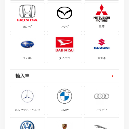
ホンダ
マツダ
三菱
スバル
ダイハツ
スズキ
輸入車
メルセデス・ベンツ
ＢＭＷ
アウディ