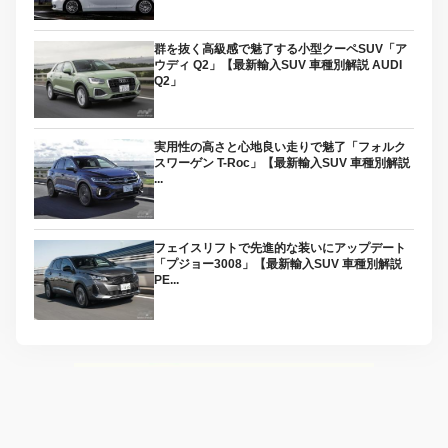
群を抜く高級感で魅了する小型クーペSUV「ア
ウディ Q2」【最新輸入SUV 車種別解説 AUDI
Q2」
実用性の高さと心地良い走りで魅了「フォルク
スワーゲン T-Roc」【最新輸入SUV 車種別解説
...
フェイスリフトで先進的な装いにアップデート
「プジョー3008」【最新輸入SUV 車種別解説
PE...