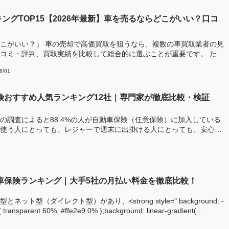
ングTOP15【2026年最新】車を売るならどこがいい？口コ
！
こがいい？」 車の売却で高価買取を狙うなら、複数の車買取業者の見
コミ・評判、買取実績を比較して総合的に選ぶことが重要です。 ただ
8/01
保険おすすめ人気ランキング12社｜専門家が徹底比較・検証
の調査によると88.4%の人が自動車保険（任意保険）に加入している
使う人にとっても、レジャーで週末に出掛ける人にとっても、安心・
動車保険ランキング｜大手5社の月払い料金を徹底比較！
ット型（ダイレクト型）があり、<strong style=" background: -
t( transparent 60%, #ffe2e9 0% );background: linear-gradient(