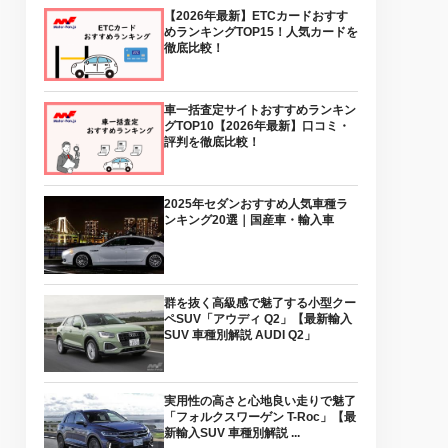
【2026年最新】ETCカードおすす
めランキングTOP15！人気カードを
徹底比較！
車一括査定サイトおすすめランキン
グTOP10【2026年最新】口コミ・
評判を徹底比較！
2025年セダンおすすめ人気車種ラ
ンキング20選｜国産車・輸入車
群を抜く高級感で魅了する小型クー
ペSUV「アウディ Q2」【最新輸入
SUV 車種別解説 AUDI Q2」
実用性の高さと心地良い走りで魅了
「フォルクスワーゲン T-Roc」【最
新輸入SUV 車種別解説 ...