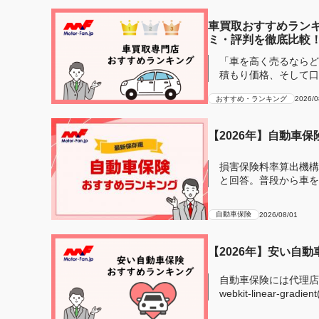
車買取おすすめランキ
ミ・評判を徹底比較
「車を高く売るならど
積もり価格、そして口
し車買...
おすすめ・ランキング
2026/0
【2026年】自動車
損害保険料率算出機構
と回答。普段から車を
安全のために自...
自動車保険
2026/08/01
【2026年】安い自
自動車保険には代理店型とネ
webkit-linear-gradien
transpare...