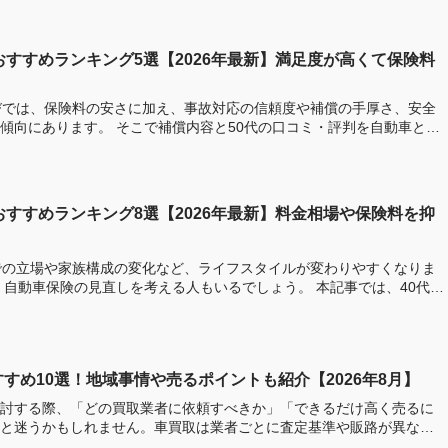
おすすめランキング5選【2026年最新】満足度が高くて保険料
びでは、保険料の安さに加え、事故対応の信頼度や補償の手厚さ、安全
償内容と50代の口コミ・評判を自動車と保
おすすめランキング8選【2026年最新】料金相場や保険料を抑
での立場や家族構成の変化など、ライフスタイルが変わりやすくなりま
、自動車保険の見直しを考える人もいるでしょう。 本記事では、40代に
すめ10選！地域事情や売るポイントも紹介【2026年8月】
討する際、「どの買取業者に依頼すべきか」「できるだけ高く売るに
と迷うかもしれません。車買取は業者ごとに査定基準や販路が異なる