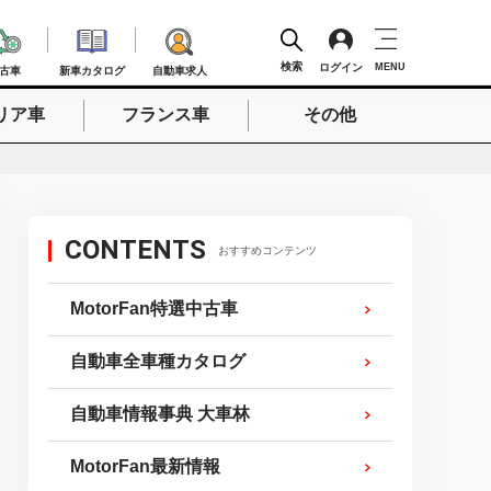
検索
ログイン
MENU
古車
新車カタログ
自動車求人
リア車
フランス車
その他
検索
CONTENTS
おすすめコンテンツ
MotorFan特選中古車
自動車全車種カタログ
自動車情報事典 大車林
MotorFan最新情報