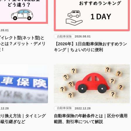
.09.01
自動車保険
2026.08.01
イレクト型(ネット型)と
いとは？メリット・デメリ
【2026年】1日自動車保険おすすめラン
較！
キング｜ちょいのりに便利
自動車保険
.12.28
2022.12.28
乗り換え方法｜タイミング
自動車保険の年齢条件とは｜区分や適用
等級引継ぎなど
範囲、割引率について解説