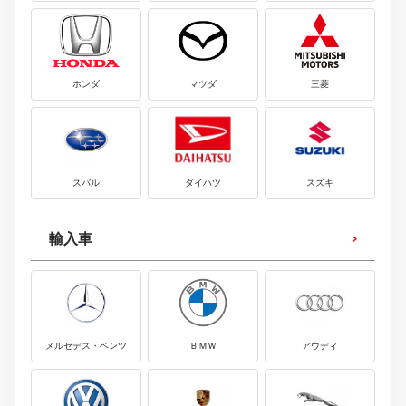
ホンダ
マツダ
三菱
スバル
ダイハツ
スズキ
輸入車
メルセデス・ベンツ
ＢＭＷ
アウディ