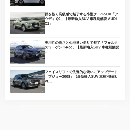
群を抜く高級感で魅了する小型クーペSUV「ア
ウディ Q2」【最新輸入SUV 車種別解説 AUDI
Q2」
実用性の高さと心地良い走りで魅了「フォルク
スワーゲン T-Roc」【最新輸入SUV 車種別解説
...
フェイスリフトで先進的な装いにアップデート
「プジョー3008」【最新輸入SUV 車種別解説
PE...