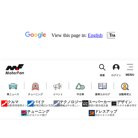
MENU
検索
ログイン
車ニュース
チューニング
イベント
中古車
新車カタログ
自動車求人
クルマ
バイク
テクノロジー
スーパーカー
デザイン
自動車情報満タン
新車試乗記が充実
機械は中が美しい
最新の最先端主義
カタチを解き明す
チューニング
ドレスアップ
広がるクルマ遊び
自分スタイル発見