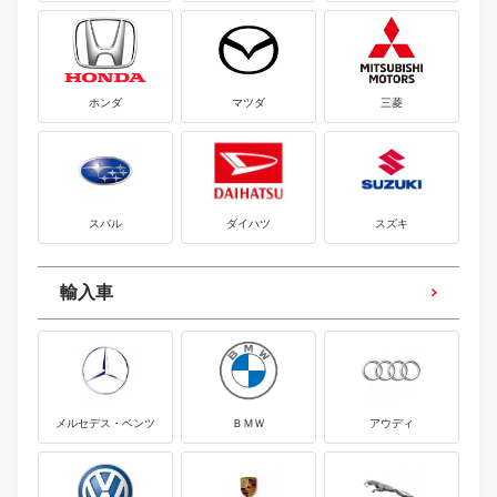
ホンダ
マツダ
三菱
スバル
ダイハツ
スズキ
輸入車
メルセデス・ベンツ
ＢＭＷ
アウディ