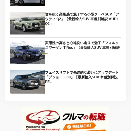
群を抜く高級感で魅了する小型クーペSUV「ア
ウディ Q2」【最新輸入SUV 車種別解説 AUDI
Q2」
実用性の高さと心地良い走りで魅了「フォルク
スワーゲン T-Roc」【最新輸入SUV 車種別解説
...
フェイスリフトで先進的な装いにアップデート
「プジョー3008」【最新輸入SUV 車種別解説
PE...