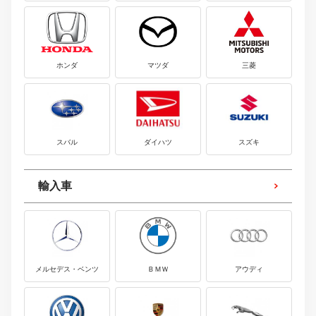
ホンダ
マツダ
三菱
スバル
ダイハツ
スズキ
輸入車
メルセデス・ベンツ
ＢＭＷ
アウディ