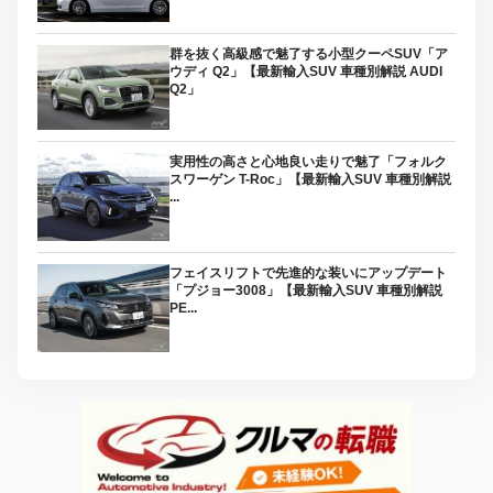
群を抜く高級感で魅了する小型クーペSUV「ア
ウディ Q2」【最新輸入SUV 車種別解説 AUDI
Q2」
実用性の高さと心地良い走りで魅了「フォルク
スワーゲン T-Roc」【最新輸入SUV 車種別解説
...
フェイスリフトで先進的な装いにアップデート
「プジョー3008」【最新輸入SUV 車種別解説
PE...