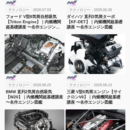
テクノロジー
2026.07.03
テクノロジー
2026.06.30
フォード V型8気筒自然吸気
ダイハツ 直列3気筒ターボ
【Triton Engine】｜内燃機関
【KF-DET】｜内燃機関超基礎
超基礎講座 〜名作エンジン図
講座 〜名作エンジン図鑑
鑑
テクノロジー
2026.06.25
テクノロジー
2026.06.23
BMW 直列2気筒自然吸気
三菱 V型6気筒エンジン【サイ
【W20】｜内燃機関超基礎講座
クロンV6】｜内燃機関超基礎
〜名作エンジン図鑑
講座 〜名作エンジン図鑑