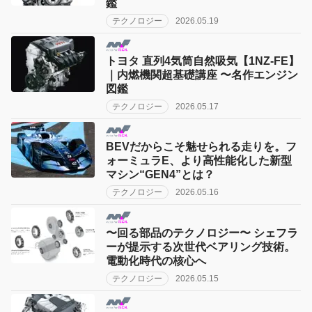
鑑
テクノロジー
2026.05.19
トヨタ 直列4気筒自然吸気【1NZ-FE】
｜内燃機関超基礎講座 〜名作エンジン
図鑑
テクノロジー
2026.05.17
BEVだからこそ魅せられる走りを。フ
ォーミュラE、より高性能化した新型
マシン“GEN4”とは？
テクノロジー
2026.05.16
〜回る部品のテクノロジー〜 シェフラ
ーが提示する次世代ベアリング技術。
電動化時代の核心へ
テクノロジー
2026.05.15