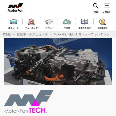
コ
ン
テ
検索
MENU
ン
ツ
へ
車ニュース
チューニング
イベント
中古車
新車カタログ
自動車求人
ス
HOME
自動車・新車ニュース
Motor-FanTECH.[モーターファンテック]
キ
ッ
プ