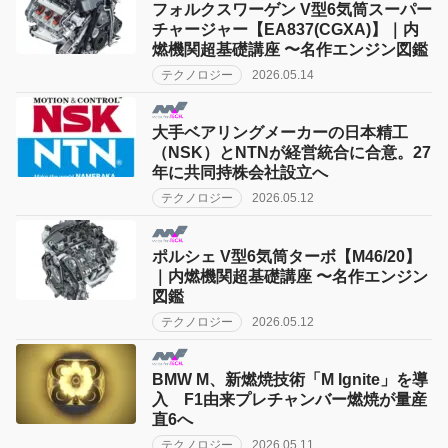
フォルクスワーゲン V型6気筒スーパー
チャージャー【EA837(CGXA)】｜内
燃機関超基礎講座 〜名作エンジン図鑑
テクノロジー
2026.05.14
大手ベアリングメーカーの日本精工
（NSK）とNTNが経営統合に合意。27
年に共同持株会社設立へ
テクノロジー
2026.05.12
ポルシェ V型6気筒ターボ【M46/20】
｜内燃機関超基礎講座 〜名作エンジン
図鑑
テクノロジー
2026.05.12
BMW M、新燃焼技術「M Ignite」を導
入 F1由来プレチャンバー燃焼が量産
直6へ
テクノロジー
2026.05.11