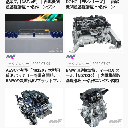
然吸気【3SZ-VE】｜内燃機関
DOHC【FBシリーズ】｜内燃
超基礎講座 〜名作エンジン図
機関超基礎講座 〜名作エンジ
鑑
ン図鑑
テクノロジー
2026.07.09
テクノロジー
2026.07.07
AESCが新型「46120」大型円
BMW 直列6気筒ディーゼルタ
筒形バッテリーを量産開始。
ーボ【N57D30】｜内燃機関超
BMWの次世代EVプラットフォ
基礎講座 〜名作エンジン図鑑
ーム「ノイエ・クラッセ」に搭
載へ