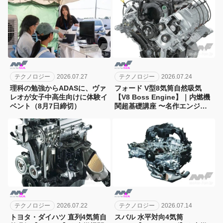
テクノロジー
2026.07.27
テクノロジー
2026.07.24
理科の勉強からADASに、ヴァ
フォード V型8気筒自然吸気
レオが女子中高生向けに体験イ
【V8 Boss Engine】｜内燃機
ベント（8月7日締切）
関超基礎講座 〜名作エンジン
図鑑
テクノロジー
2026.07.22
テクノロジー
2026.07.14
トヨタ・ダイハツ 直列4気筒自
スバル 水平対向4気筒