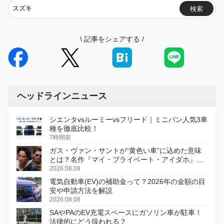
検索
\
記事をシェアする
/
ヘッドラインニュース
シエンタvsルーミーvsフリード｜ミニバン人気3車
種を徹底比較！
7時間前
ガス・ヴァン・サントが“黄色い車”に込めた意味
とは？名作『マイ・プライベート・アイダホ』が
初のデジタルリマスター版で復活
2026.08.08
電気自動車(EV)の補助金って？2026年の金額の目
安や申請方法を解説
2026.08.08
SAやPAのEV充電スペースにガソリン車が駐車！
法律的にどう扱われる？