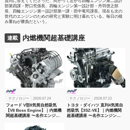
質問に答えてくださった、向かって左から四輪エンジン第二設計
部第四課・野口究係長、四輪エンジン第一設計部・丹羽啓之部
長、四輪エンジン第一設計部第一課・田中竜司課長。現在も次の
世代のエンジンのための研究と実験に明け暮れている。毎日の積
み重ねが勝負だという。
内燃機関超基礎講座
連載
テクノロジー
2026.07.24
テクノロジー
2026.07.22
フォード V型8気筒自然吸気
トヨタ・ダイハツ 直列4気筒自
【V8 Boss Engine】｜内燃機
然吸気【3SZ-VE】｜内燃機関
関超基礎講座 〜名作エンジン
超基礎講座 〜名作エンジン図
図鑑
鑑