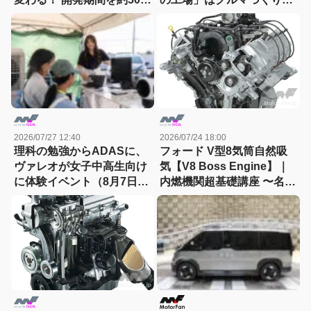
月から30か月へと大幅短縮
どう変えるのか
2026/07/27 12:40
2026/07/24 18:00
理科の勉強からADASに、
フォード V型8気筒自然吸
ヴァレオが女子中高生向け
気【V8 Boss Engine】｜
に体験イベント（8月7日締
内燃機関超基礎講座 〜名作
切）
エンジン図鑑