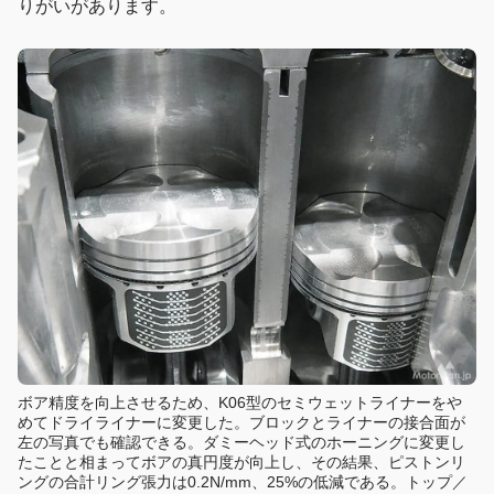
りがいがあります。
ボア精度を向上させるため、K06型のセミウェットライナーをや
めてドライライナーに変更した。ブロックとライナーの接合面が
左の写真でも確認できる。ダミーヘッド式のホーニングに変更し
たことと相まってボアの真円度が向上し、その結果、ピストンリ
ングの合計リング張力は0.2N/mm、25%の低減である。トップ／