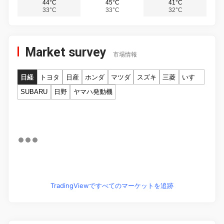
44°C
45°C
41°C
33°C
33°C
32°C
Market survey
市場情報
日経
トヨタ
日産
ホンダ
マツダ
スズキ
三菱
いすゞ
SUBARU
日野
ヤマハ発動機
TradingViewですべてのマーケットを追跡