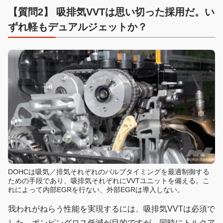
【質問2】 吸排気VVTは思い切った採用だ。い
ずれ軽もデュアルジェットか？
DOHCは吸気／排気それぞれのバルブタイミングを最適制御する
ための手段であり、吸排気それぞれにVVTユニットを備える。こ
れによって内部EGRを行ない、外部EGRは導入しない。
我われがねらう性能を実現するには、吸排気VVTは必須で
した。ポンピングロス低減が目的ですが、同時にトルクア