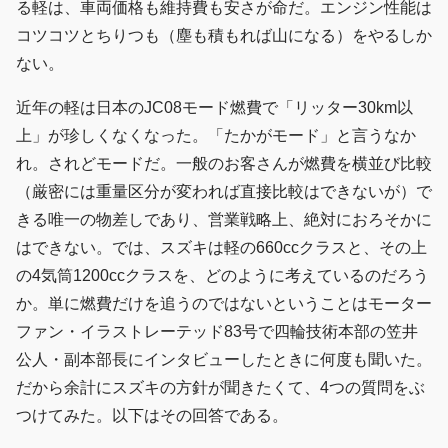
る軽は、車両価格も維持費も安さが命だ。エンジン性能は
コツコツとちりつも（塵も積もれば山になる）をやるしか
ない。
近年の軽は日本のJC08モード燃費で「リッター30km以
上」が珍しくなくなった。「たかがモード」と言うなか
れ。されどモードだ。一般のお客さんが燃費を横並び比較
（厳密には重量区分が変われば直接比較はできないが）で
きる唯一の物差しであり、営業戦略上、絶対におろそかに
はできない。では、スズキは軽の660ccクラスと、その上
の4気筒1200ccクラスを、どのように考えているのだろう
か。単に燃費だけを追うのではないということはモーター
ファン・イラストレーテッド83号で四輪技術本部の笠井
公人・副本部長にインタビューしたときに何度も聞いた。
だから余計にスズキの方針が聞きたくて、4つの質問をぶ
つけてみた。以下はその回答である。