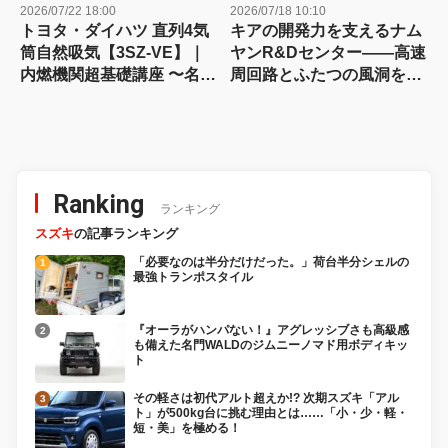
2026/07/22 18:00
2026/07/18 10:10
トヨタ・ダイハツ 直列4気
キアの開発力を支えるナム
筒自然吸気【3SZ-VE】｜
ヤンR&Dセンター――高速
内燃機関超基礎講座 〜名作
周回路とふたつの風洞を訪
エンジン図鑑
ねる
Ranking
ランキング
スズキ
の記事ランキング
「必要なのは半分だけだった。」荷台半分シェルの
最強トランポスタイル
『オーラがハンパない！』アグレッシブさも高級感
も備えた名門WALDのジムニーノマド用ボディキッ
ト
その軽さは初代アルト超えか!? 次期スズキ「アル
ト」が500kg台に挑む理由とは……「小・少・軽・
短・美」を極める！