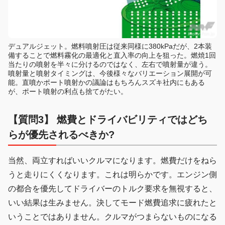
デュアルジェット。燃料噴射圧は従来同様に380kPaだが、2本装
備することで燃料霧化の最適化と直入率の向上を狙った。燃焼1回
当たりの噴射を半々に分けるのではなく、左右で噴射量が違う。
噴射量と噴射タイミングは、今後様々なバリエーション展開が可
能。直噴かポート噴射かの議論はもちろんスズキ社内にもある
が、ポート噴射の利点も捨てがたい。
【質問3】 燃費とドライバビリティではどち
らが優先されるべきか?
当然、両立すればいいクルマになります。燃費だけをねら
うと走りにくくなります。これは明らかです。エンジン側
の都合を優先してドライバーのトルク要求を無視すると、
いい結果は生みません。決してモード燃費追求に疲れたと
いうことではありません。クルマがつまらないものになる