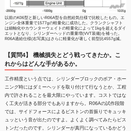
以前のK06型と新しいR06A型を自然給気仕様で比較したもの。エ
ンジン全体重量で1577gの軽量化に成功した。クランクシャフト
は細軸化やカウンターウェイトの軽量化によって1kgを超えるダイ
エットとなり、シリンダーヘッドの重量増(VVT装備)を補った。
R06A過給仕様(右写真)はさらに軽量化が著しく前型比4557g減。
【質問4】 機械損失とどう戦ってきたか。こ
れからはどんな手があるか。
工作精度という点では、シリンダーブロックのボア・ホー
ニング時にはダミーヘッドを取り付けて行なうとか、工程
内で許されることを最大限にやっています。コストではな
く工夫が活きる部分でもありますから。R06Aの試作段階
では、サイドフォースによるピストンの首振りでキュッキ
ュッという音が出たのですよ。よくよく調べてみたらピス
トンだったのです。シリンダーが真円になっているかどう