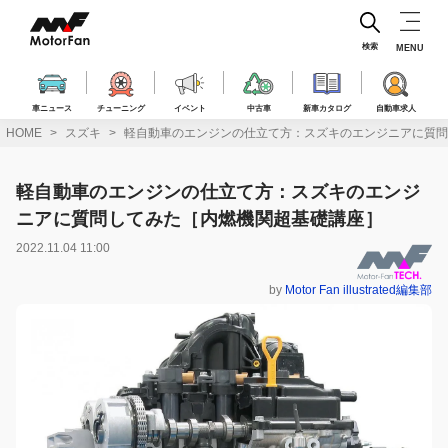
コ
ン
テ
検索
MENU
ン
ツ
へ
車ニュース
チューニング
イベント
中古車
新車カタログ
自動車求人
ス
HOME
スズキ
軽自動車のエンジンの仕立て方：スズキのエンジニアに質問
キ
ッ
プ
軽自動車のエンジンの仕立て方：スズキのエンジ
ニアに質問してみた［内燃機関超基礎講座］
2022.11.04 11:00
by
Motor Fan illustrated編集部