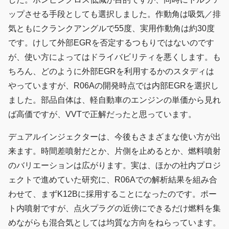
ップさせる手段としても選択しました。作動角は吸気／排
気ともにクランクアングルで55度、実用作動角は約30度
です。けして外部EGRを否定するつもりではないのです
が、使い方によってはドライバビリティを悪くします。も
ちろん、どのように外部EGRを利用するかのスタディは
やっていますが、R06Aの開発時点では内部EGRを選択し
ました。部品自体は、軽自動車のエンジンの単価から見れ
ば高価ですが、VVTで正解だったと思っています。
デュアルインジェクターは、今後もさまざまな使い方が出
来ます。時間差噴射だとか、片側を止めるとか、燃料噴射
のバリエーションは広がります。実は、ほかの社内プロジ
ェクトで進めていた研究に、R06Aでの解析結果を組み合
わせて、まずK12Bに採用することになったのです。ポー
ト内噴射ですが、点火プラグの近傍にできるだけ燃料を集
めながらも混合気としては均質な方向をねらっています。