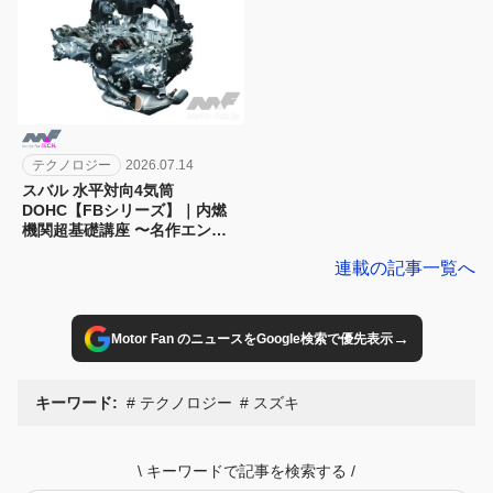
テクノロジー
2026.07.14
スバル 水平対向4気筒
DOHC【FBシリーズ】｜内燃
機関超基礎講座 〜名作エンジ
ン図鑑
連載の記事一覧へ
→
Motor Fan のニュースをGoogle検索で優先表示
キーワード:
テクノロジー
スズキ
\
キーワードで記事を検索する
/