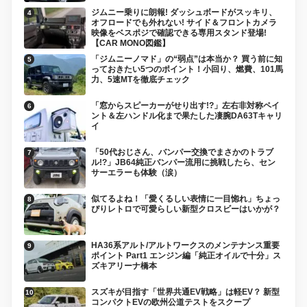
ジムニー乗りに朗報! ダッシュボードがスッキリ、
オフロードでも外れない! サイド＆フロントカメラ
映像をベスポジで確認できる専用スタンド登場!
【CAR MONO図鑑】
「ジムニーノマド」の“弱点”は本当か？ 買う前に知
っておきたい5つのポイント！小回り、燃費、101馬
力、5速MTを徹底チェック
「窓からスピーカーがせり出す!?」左右非対称ペイ
ント＆左ハンドル化まで果たした凄腕DA63Tキャリ
イ
「50代おじさん、バンパー交換でまさかのトラブ
ル!?」JB64純正バンパー流用に挑戦したら、セン
サーエラーも体験（涙）
似てるよね！「愛くるしい表情に一目惚れ」ちょっ
ぴりレトロで可愛らしい新型クロスビーはいかが？
HA36系アルト/アルトワークスのメンテナンス重要
ポイント Part1 エンジン編「純正オイルで十分」ス
ズキアリーナ橋本
スズキが目指す「世界共通EV戦略」は軽EV？ 新型
コンパクトEVの欧州公道テストをスクープ