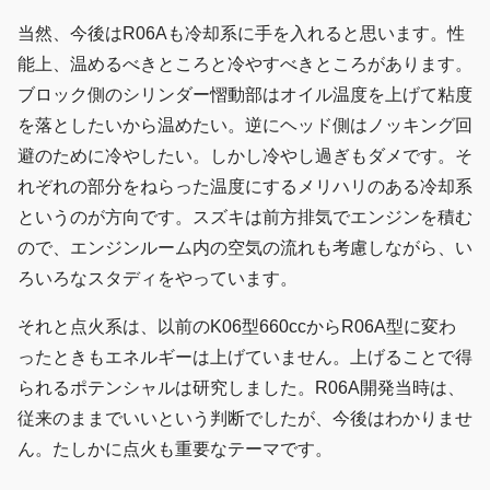
当然、今後はR06Aも冷却系に手を入れると思います。性
能上、温めるべきところと冷やすべきところがあります。
ブロック側のシリンダー慴動部はオイル温度を上げて粘度
を落としたいから温めたい。逆にヘッド側はノッキング回
避のために冷やしたい。しかし冷やし過ぎもダメです。そ
れぞれの部分をねらった温度にするメリハリのある冷却系
というのが方向です。スズキは前方排気でエンジンを積む
ので、エンジンルーム内の空気の流れも考慮しながら、い
ろいろなスタディをやっています。
それと点火系は、以前のK06型660ccからR06A型に変わ
ったときもエネルギーは上げていません。上げることで得
られるポテンシャルは研究しました。R06A開発当時は、
従来のままでいいという判断でしたが、今後はわかりませ
ん。たしかに点火も重要なテーマです。