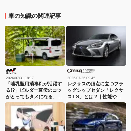
車の知識の関連記事
2026/07/31 18:17
2026/07/26 09:45
「哺乳瓶用消毒剤が活躍す
レクサスの頂点に立つフラ
る!?」ビルダー直伝のコツ
ッグシップセダン「レクサ
がとってもタメになる、キ
ス LS」とは？｜性能や特
ャンピングカーのお手入れ
徴、新車・中古車価格
講座