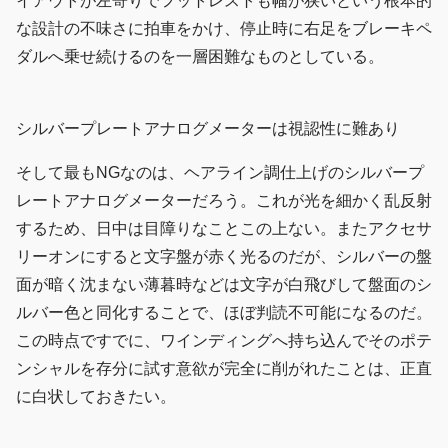
イアウトが左寄りでフットレストも幅が狭いという根本的
な設計の不味さに拍車をかけ、停止時に右足をブレーキペ
ダルへ乗せ続けるのを一層困難なものとしている。
シルバープレートアナログメーターは視認性に難あり
そして最もNGなのは、ヘアライン調仕上げのシルバープ
レートアナログメーターだろう。これが光を細かく乱反射
するため、日中は目障りなことこの上ない。またアクセサ
リーオンにすると文字盤が赤く光るのだが、シルバーの盤
面が暗く沈まない薄暮時などは文字が白飛びして盤面のシ
ルバー色と同化することで、ほぼ判読不可能になるのだ。
この時点ですでに、ワインディングへ持ち込んでそのポテ
ンシャルを存分に試す意欲が完全に削がれたことは、正直
に白状しておきたい。