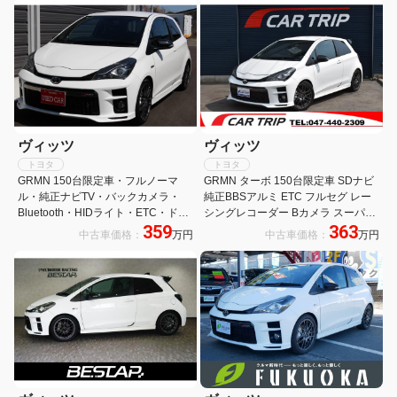
ヴィッツ
ヴィッツ
トヨタ
トヨタ
GRMN 150台限定車・フルノーマ
GRMN ターボ 150台限定車 SDナビ
ル・純正ナビTV・バックカメラ・
純正BBSアルミ ETC フルセグ レー
Bluetooth・HIDライト・ETC・ドラ
シングレコーダー Bカメラ スーパー
359
363
レコ・社外品セキュリティ・新品フ
チャージャー Pスタート HIDヘッド
中古車価格：
万円
中古車価格：
万円
ロアマット・保証書/取説/スペアキ
ライト 専用チューニングサスペンシ
ー・屋内保管
ョン 高剛性ボディ