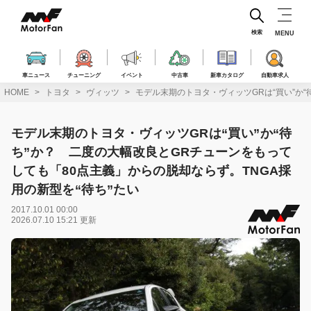
コ
ン
テ
検索
MENU
ン
ツ
へ
車ニュース
チューニング
イベント
中古車
新車カタログ
自動車求人
ス
HOME
トヨタ
ヴィッツ
モデル末期のトヨタ・ヴィッツGRは“買い”か“
キ
ッ
プ
モデル末期のトヨタ・ヴィッツGRは“買い”か“待
ち”か？ 二度の大幅改良とGRチューンをもって
しても「80点主義」からの脱却ならず。TNGA採
用の新型を“待ち”たい
2017.10.01 00:00
2026.07.10 15:21 更新