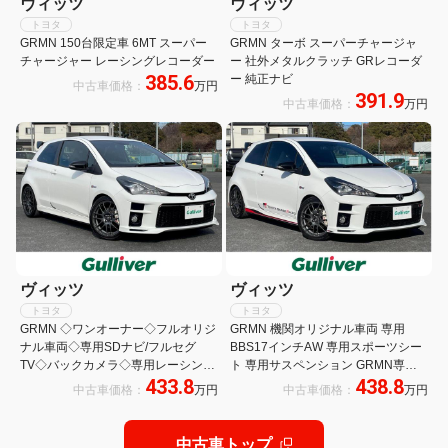
ヴィッツ
ヴィッツ
トヨタ
トヨタ
GRMN 150台限定車 6MT スーパー
GRMN ターボ スーパーチャージャ
チャージャー レーシングレコーダー
ー 社外メタルクラッチ GRレコーダ
385.6
ー 純正ナビ
中古車価格：
万円
391.9
中古車価格：
万円
ヴィッツ
ヴィッツ
トヨタ
トヨタ
GRMN ◇ワンオーナー◇フルオリジ
GRMN 機関オリジナル車両 専用
ナル車両◇専用SDナビ/フルセグ
BBS17インチAW 専用スポーツシー
TV◇バックカメラ◇専用レーシング
ト 専用サスペンション GRMN専用T
433.8
438.8
レコーダー◇専用BBS17インチ
ーConnectナビ TOYOTA GAZOO
中古車価格：
万円
中古車価格：
万円
AW◇専用サスショック◇専用スポ
Racing Recorder付 フルセグTV
ーツシート
中古車トップ