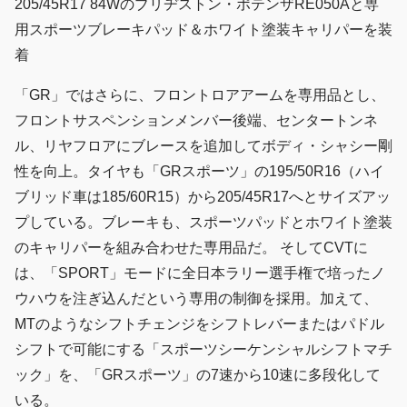
205/45R17 84Wのブリヂストン・ポテンザRE050Aと専
用スポーツブレーキパッド＆ホワイト塗装キャリパーを装
着
「GR」ではさらに、フロントロアアームを専用品とし、
フロントサスペンションメンバー後端、センタートンネ
ル、リヤフロアにブレースを追加してボディ・シャシー剛
性を向上。タイヤも「GRスポーツ」の195/50R16（ハイ
ブリッド車は185/60R15）から205/45R17へとサイズアッ
プしている。ブレーキも、スポーツパッドとホワイト塗装
のキャリパーを組み合わせた専用品だ。 そしてCVTに
は、「SPORT」モードに全日本ラリー選手権で培ったノ
ウハウを注ぎ込んだという専用の制御を採用。加えて、
MTのようなシフトチェンジをシフトレバーまたはパドル
シフトで可能にする「スポーツシーケンシャルシフトマチ
ック」を、「GRスポーツ」の7速から10速に多段化して
いる。