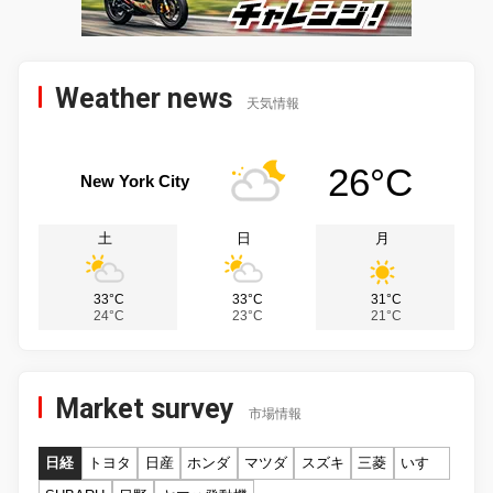
Weather news
天気情報
26°C
New York City
土
日
月
33°C
33°C
31°C
24°C
23°C
21°C
Market survey
市場情報
日経
トヨタ
日産
ホンダ
マツダ
スズキ
三菱
いすゞ