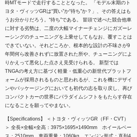
時MTモードで走行することとなった。 「モデル末期のト
ヨタ・ヴィッツGRは“買い”か“待ち”か？」、その答えはも
うお分かりだろう。“待ち”である。 冒頭で述べた競合他車
に対する劣勢は、二度の大幅マイナーチェンジにガズーレ
ーシングのチューニングを上乗せしてもなお、覆すことは
できていない。それどころか、根本的な設計の不味さが9
年間何ら改善されずに放置された所や、チューニングによ
りかえって悪化した点さえ見受けられる。 新型では
TNGAの考え方に基づく軽量・低重心の新世代プラットフ
ォームが採用されるものと思われるが、これを機にデザイ
ンやパッケージングにおいても初代の志を取り戻し、再び
コンパクトカーの世界にパラダイムシフトをもたらす存在
になることを願ってやまない。
【Specifications】 ＜トヨタ・ヴィッツGR（FF・CVT）
＞ 全長×全幅×全高：3975×1695×1490mm ホイールベー
ス：2510mm 車両重量：1060kg エンジン形式：直列4