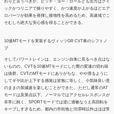
わりと言うべきか、ピッチ・ヨー・ロールとも出方はクイ
ックかつリニアで操りやすく、かつ速度が上がるほどエア
ロパーツが効果を発揮し接地性を高めるため、高速域でこ
そむしろ絶大な安心感を得ることができる。
10速MTモードを実装するヴィッツGR CVT車のシフトノ
ブ
そしてパワートレインは、エンジン自体に見るべき点はな
いものの、CVTを10速MTモードにした際の変速の切れ味
は抜群。CVTのMTモードにありがちな、やや滑るように
してギヤ比が上下する感覚は皆無に等しく、小気味良い意
のままの加減速を楽しむことができた。 ただし通常のAT
モードは及第点以下。ノーマルではアクセルレスポンスが
非常に鈍く、SPORTモードでは逆に過敏なうえ高回転を
キープしすぎるため、都内の市街地と渋滞時以外はほぼ常