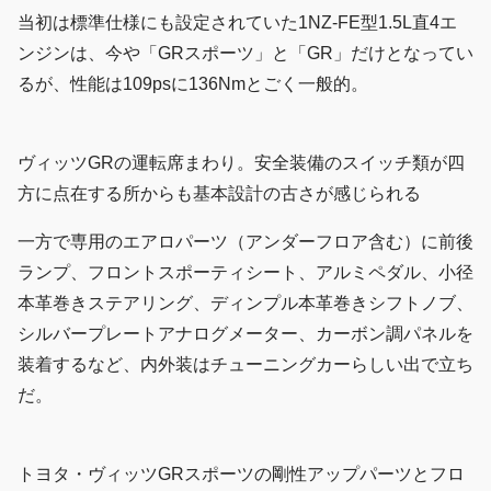
当初は標準仕様にも設定されていた1NZ-FE型1.5L直4エ
ンジンは、今や「GRスポーツ」と「GR」だけとなってい
るが、性能は109psに136Nmとごく一般的。
ヴィッツGRの運転席まわり。安全装備のスイッチ類が四
方に点在する所からも基本設計の古さが感じられる
一方で専用のエアロパーツ（アンダーフロア含む）に前後
ランプ、フロントスポーティシート、アルミペダル、小径
本革巻きステアリング、ディンプル本革巻きシフトノブ、
シルバープレートアナログメーター、カーボン調パネルを
装着するなど、内外装はチューニングカーらしい出で立ち
だ。
トヨタ・ヴィッツGRスポーツの剛性アップパーツとフロ