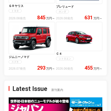
ＧＲヤリス
プレリュード
トヨタ
ホンダ
845
631
2026.08発売
万円
～
2026.08発売
万円
～
Ｃ４
ジムニーノマド
シトロエン
スズキ
293
455
2026.07発売
万円
～
2026.06発売
万円
～
Latest Issue
新刊案内