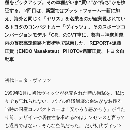
種をピックアップ。その車種がいま“買い”か“待ち”かを検
証する。 2回目は、新型ではプラットフォーム一新に加
え、海外と同じく「ヤリス」を名乗るのが確実視されてい
るトヨタのコンパクトカー「ヴィッツ」。そのスポーツコ
ンバージョンモデル「GR」のCVT車に、都内～神奈川県
内の首都高速道路と市街地で試乗した。 REPORT●遠藤
正賢（ENDO Masakatsu） PHOTO●遠藤正賢、トヨタ自
動車
初代トヨタ・ヴィッツ
1999年1月に初代ヴィッツが発売された時の衝撃を、私は
今でも忘れられない。 バブル経済崩壊の余波がなお残る
当時の国産コンパクトカーは「安かろう悪かろう」が当た
り前、デザインや居住性を求めるのはナンセンスと言って
も過言ではない…そんな空気だった。 だが初代ヴィッツ