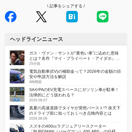
\
記事をシェアする
/
ヘッドラインニュース
ガス・ヴァン・サントが“黄色い車”に込めた意味
とは？名作『マイ・プライベート・アイダホ』が
初のデジタルリマスター版で復活
25分前
電気自動車(EV)の補助金って？2026年の金額の目
安や申請方法を解説
4時間前
SAやPAのEV充電スペースにガソリン車が駐車！
法律的にどう扱われる？
2026.08.07
真夏の高速道路でタイヤが突然バースト!? 炎天下
のドライブ前に知っておくべき点検内容とは
2026.08.06
スズキの400ccラグジュアリースクーター
「BURGMAN（バーグマン）400 ABS」の仕様を