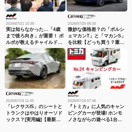
2026/07/21 15:39
2026/07/20 08:30
実は知らなかった…「4歳
微妙な価格差？の「ポルシ
まで後ろ向き」が重要！ ボ
ェマカンT」と「マカンS」
ルボが教えるチャイルドシ
を比較【どっち買う？重箱
ートの正しい使い方
の隅ツツキ隊：09】
2026/07/19 11:45
2026/07/18 07:46
「レクサスIS」のシートと
『トミカ』に人気のキャン
トランクはやはりオーソド
ピングカーが登場! ホンモ
ックス？[実用編]【最新モ
ノさながらの遊べる1台、
デルコクピットドリル：
キャンピングカーの種類と