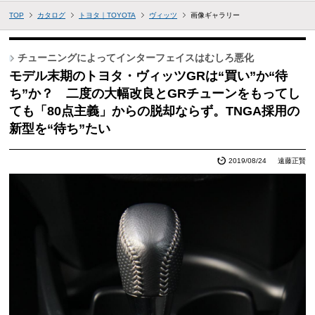
TOP
カタログ
トヨタ｜TOYOTA
ヴィッツ
画像ギャラリー
チューニングによってインターフェイスはむしろ悪化
モデル末期のトヨタ・ヴィッツGRは“買い”か“待
ち”か？ 二度の大幅改良とGRチューンをもってし
ても「80点主義」からの脱却ならず。TNGA採用の
新型を“待ち”たい
2019/08/24
遠藤正賢