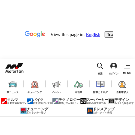
MENU
検索
ログイン
車ニュース
チューニング
イベント
中古車
新車カタログ
自動車求人
クルマ
バイク
テクノロジー
スーパーカー
デザイン
自動車情報満タン
新車試乗記が充実
機械は中が美しい
最新の最先端主義
カタチを解き明す
チューニング
ドレスアップ
広がるクルマ遊び
自分スタイル発見