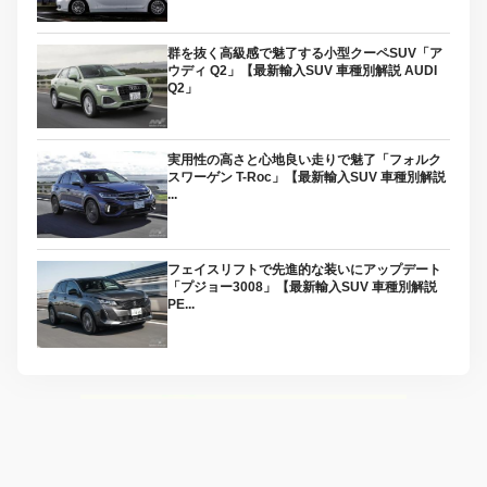
群を抜く高級感で魅了する小型クーペSUV「ア
ウディ Q2」【最新輸入SUV 車種別解説 AUDI
Q2」
実用性の高さと心地良い走りで魅了「フォルク
スワーゲン T-Roc」【最新輸入SUV 車種別解説
...
フェイスリフトで先進的な装いにアップデート
「プジョー3008」【最新輸入SUV 車種別解説
PE...