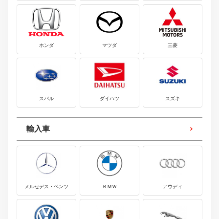
ホンダ
マツダ
三菱
スバル
ダイハツ
スズキ
輸入車
メルセデス・ベンツ
ＢＭＷ
アウディ