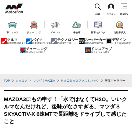
MENU
検索
ログイン
車ニュース
チューニング
イベント
中古車
新車カタログ
自動車求人
クルマ
バイク
テクノロジー
スーパーカー
デザイン
自動車情報満タン
新車試乗記が充実
機械は中が美しい
最新の最先端主義
カタチを解き明す
チューニング
ドレスアップ
広がるクルマ遊び
自分スタイル発見
TOP
カタログ
マツダ｜MAZDA
ＭＡＺＤＡ３ファストバック
画像ギャラリー
MAZDA3にもの申す！「水ではなくてH2O。いいク
ルマなんだけれど、後味がなさすぎる」マツダ３
SKYACTIV-X 6速MTで長距離をドライブして感じた
こと