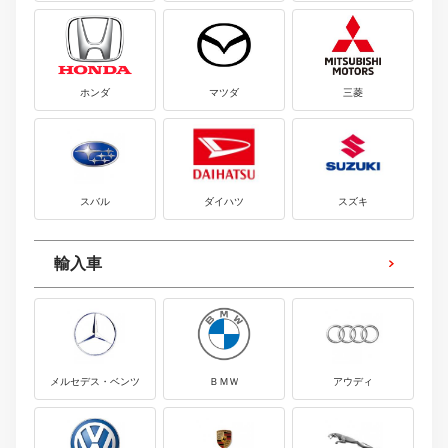
ホンダ
マツダ
三菱
スバル
ダイハツ
スズキ
輸入車
メルセデス・ベンツ
ＢＭＷ
アウディ