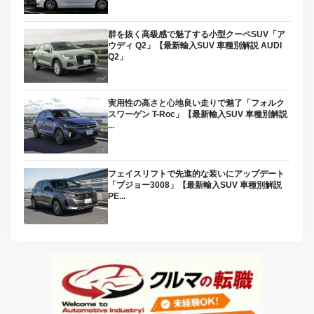
群を抜く高級感で魅了する小型クーペSUV「ア
ウディ Q2」【最新輸入SUV 車種別解説 AUDI
Q2」
実用性の高さと心地良い走りで魅了「フォルク
スワーゲン T-Roc」【最新輸入SUV 車種別解説
...
フェイスリフトで先進的な装いにアップデート
「プジョー3008」【最新輸入SUV 車種別解説
PE...