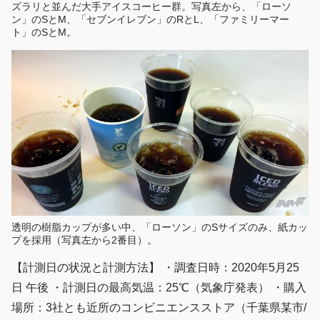
ズラリと並んだ大手アイスコーヒー群。写真左から、「ローソ
ン」のSとM、「セブンイレブン」のRとL、「ファミリーマー
ト」のSとM。
透明の樹脂カップが多い中、「ローソン」のSサイズのみ、紙カッ
プを採用（写真左から2番目）。
【計測日の状況と計測方法】 ・調査日時：2020年5月25
日 午後 ・計測日の最高気温：25℃（気象庁発表） ・購入
場所：3社とも近所のコンビニエンスストア（千葉県某市/