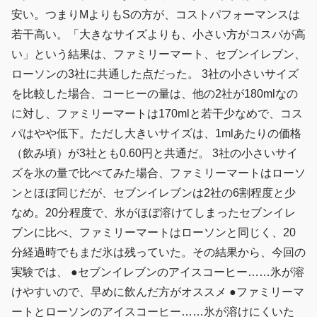
安い。つまりMよりもSの方が、コストパフォーマンスは
若干高い。「大きなサイズよりも、小さい方がコスパが高
い」という結果は、ファミリーマート、セブンイレブン、
ローソンの3社に共通した点だった。 3社の小さいサイズ
を比較した場合、コーヒーの量は、他の2社が180mlなの
に対し、ファミリーマートは170mlと若干少なめで、コス
パはやや低下。ただし大きいサイズは、1mlあたりの価格
（飲み頃）が3社とも0.60円と共通だ。 3社の小さいサイ
ズを氷の量で比べてみた場合、ファミリーマートはローソ
ンとほぼ同じだが、セブンイレブンは2社の6割程度と少
なめ。20分程度で、氷がほぼ溶けてしまったセブンイレ
ブンに比べ、ファミリーマートはローソンと同じく、20
分経過時でもまだ氷は残っていた。その結果から、今回の
実験では、 ●セブンイレブンのアイスコーヒー……氷が溶
けやすいので、早めに飲んだ方がオススメ ●ファミリーマ
ートとローソンのアイスコーヒー……氷が溶けにくいた