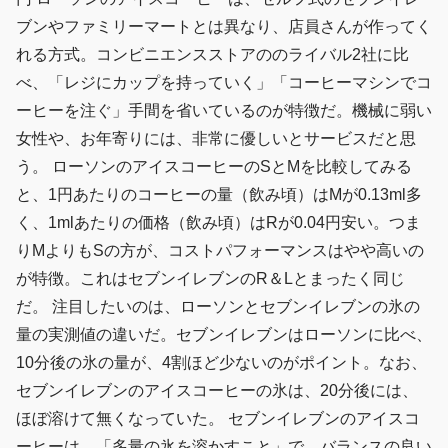
ブンやファミリーマートとは異なり、店員さんが作ってく
れる方式。コンビニエンスストアののライバル2社に比
べ、「レジにカップを持っていく」「コーヒーマシンでコ
ーヒーを注ぐ」手間を省いているのが特徴だ。機械に弱い
女性や、お年寄りには、非常に優しいとサービスだと思
う。 ローソンのアイスコーヒーのSとMを比較してみる
と、1円あたりのコーヒーの量（飲み頃）はMが0.13ml多
く、1mlあたりの価格（飲み頃）はRが0.04円安い。つま
りMよりもSの方が、コストパフォーマンスはやや高いの
が特徴。これはセブンイレブンのR＆Lとまったく同じ
だ。 注目したいのは、ローソンとセブンイレブンの氷の
量の実測値の違いだ。セブンイレブンはローソンに比べ、
10分後の氷の量が、4割ほど少ないのがポイント。なお、
セブンイレブンのアイスコーヒーの氷は、20分後には、
ほぼ溶けて無くなっていた。 セブンイレブンのアイスコ
ーヒーは、「多量の氷を溶かすこと」で、バランスの良い