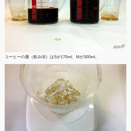
コーヒーの量（飲み頃）はSが170ml、Mが300ml。