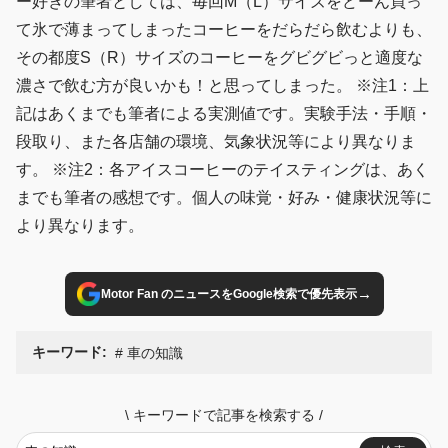
ー好きの筆者としては、毎回M（L）サイズをどーん買っ
て氷で薄まってしまったコーヒーをだらだら飲むよりも、
その都度S（R）サイズのコーヒーをグビグビっと適度な
濃さで飲む方が良いかも！と思ってしまった。 ※注1：上
記はあくまでも筆者による実測値です。実験手法・手順・
段取り、また各店舗の環境、気象状況等により異なりま
す。 ※注2：各アイスコーヒーのテイスティングは、あく
までも筆者の感想です。個人の味覚・好み・健康状況等に
より異なります。
→
Motor Fan のニュースをGoogle検索で優先表示
キーワード:
車の知識
\
キーワードで記事を検索する
/