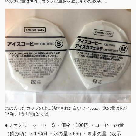
Mの氷の量は40g（カップの重さを差し引いた数字）。
氷の入ったカップの上に貼付された白いフィルム。氷の量はRが
130g、Lが170gと明記。
●ファミリーマート S ・価格：100円 ・コーヒーの量
（飲み頃）：170ml ・氷の量：66g ・※氷の量（表示