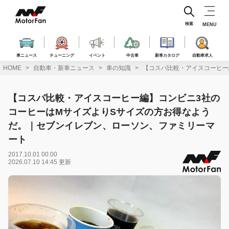
コ
ン
テ
検索
MENU
ン
ツ
へ
車ニュース
チューニング
イベント
中古車
新車カタログ
自動車求人
ス
HOME
自動車・新車ニュース
車の知識
【コスパ比較・アイスコーヒー
キ
ッ
プ
【コスパ比較・アイスコーヒー編】コンビニ3社の
コーヒーはMサイズよりSサイズの方お得なよう
だ。｜セブンイレブン、ローソン、ファミリーマ
ート
2017.10.01 00:00
2026.07.10 14:45 更新