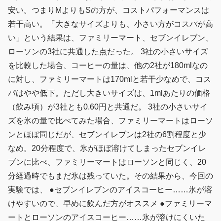
安い。つまりMよりもSの方が、コストパフォーマンスは
若干高い。「大きなサイズよりも、小さい方がコスパが高
い」という結果は、ファミリーマート、セブンイレブン、
ローソンの3社に共通した点だった。 3社の小さいサイズ
を比較した場合、コーヒーの量は、他の2社が180mlなの
に対し、ファミリーマートは170mlと若干少なめで、コス
パはやや低下。ただし大きいサイズは、1mlあたりの価格
（飲み頃）が3社とも0.60円と共通だ。 3社の小さいサイ
ズを氷の量で比べてみた場合、ファミリーマートはローソ
ンとほぼ同じだが、セブンイレブンは2社の6割程度と少
なめ。20分程度で、氷がほぼ溶けてしまったセブンイレ
ブンに比べ、ファミリーマートはローソンと同じく、20
分経過時でもまだ氷は残っていた。その結果から、今回の
実験では、 ●セブンイレブンのアイスコーヒー……氷が溶
けやすいので、早めに飲んだ方がオススメ ●ファミリーマ
ートとローソンのアイスコーヒー……氷が溶けにくいた