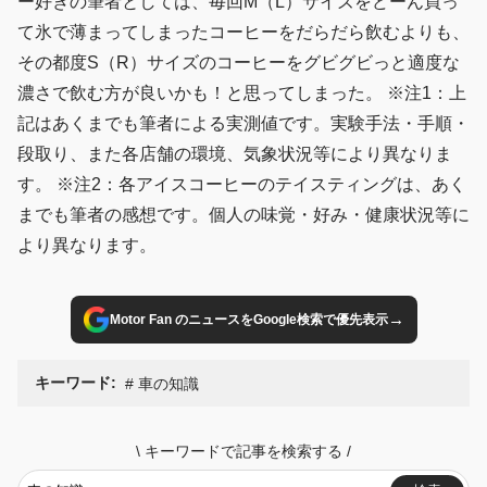
ー好きの筆者としては、毎回M（L）サイズをどーん買っ
て氷で薄まってしまったコーヒーをだらだら飲むよりも、
その都度S（R）サイズのコーヒーをグビグビっと適度な
濃さで飲む方が良いかも！と思ってしまった。 ※注1：上
記はあくまでも筆者による実測値です。実験手法・手順・
段取り、また各店舗の環境、気象状況等により異なりま
す。 ※注2：各アイスコーヒーのテイスティングは、あく
までも筆者の感想です。個人の味覚・好み・健康状況等に
より異なります。
→
Motor Fan のニュースをGoogle検索で優先表示
キーワード:
車の知識
\
キーワードで記事を検索する
/