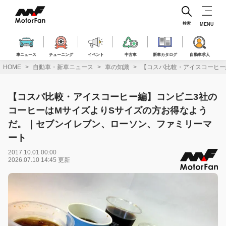
コ
ン
テ
検索
MENU
ン
ツ
へ
車ニュース
チューニング
イベント
中古車
新車カタログ
自動車求人
ス
HOME
自動車・新車ニュース
車の知識
【コスパ比較・アイスコーヒー
キ
ッ
プ
【コスパ比較・アイスコーヒー編】コンビニ3社の
コーヒーはMサイズよりSサイズの方お得なよう
だ。｜セブンイレブン、ローソン、ファミリーマ
ート
2017.10.01 00:00
2026.07.10 14:45 更新