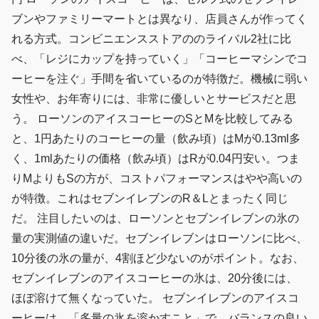
ブンやファミリーマートとは異なり、店員さんが作ってく
れる方式。コンビニエンスストアののライバル2社に比
べ、「レジにカップを持っていく」「コーヒーマシンでコ
ーヒーを注ぐ」手間を省いているのが特徴だ。機械に弱い
女性や、お年寄りには、非常に優しいとサービスだと思
う。 ローソンのアイスコーヒーのSとMを比較してみる
と、1円あたりのコーヒーの量（飲み頃）はMが0.13ml多
く、1mlあたりの価格（飲み頃）はRが0.04円安い。つま
りMよりもSの方が、コストパフォーマンスはやや高いの
が特徴。これはセブンイレブンのR＆Lとまったく同じ
だ。 注目したいのは、ローソンとセブンイレブンの氷の
量の実測値の違いだ。セブンイレブンはローソンに比べ、
10分後の氷の量が、4割ほど少ないのがポイント。なお、
セブンイレブンのアイスコーヒーの氷は、20分後には、
ほぼ溶けて無くなっていた。 セブンイレブンのアイスコ
ーヒーは、「多量の氷を溶かすこと」で、バランスの良い