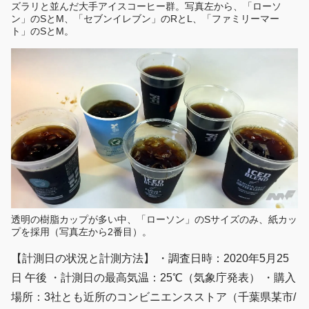
ズラリと並んだ大手アイスコーヒー群。写真左から、「ローソ
ン」のSとM、「セブンイレブン」のRとL、「ファミリーマー
ト」のSとM。
透明の樹脂カップが多い中、「ローソン」のSサイズのみ、紙カッ
プを採用（写真左から2番目）。
【計測日の状況と計測方法】 ・調査日時：2020年5月25
日 午後 ・計測日の最高気温：25℃（気象庁発表） ・購入
場所：3社とも近所のコンビニエンスストア（千葉県某市/