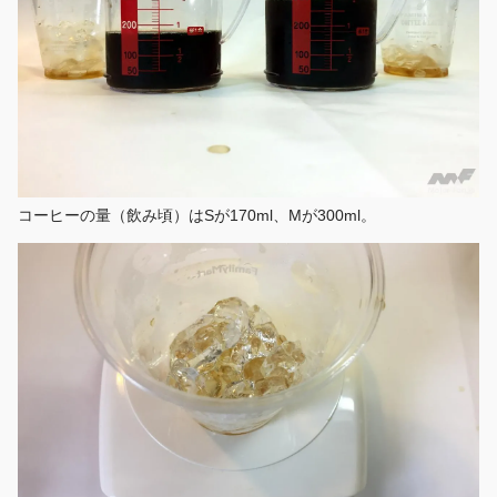
コーヒーの量（飲み頃）はSが170ml、Mが300ml。