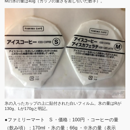
Mの氷の量は40g（カップの重さを差し引いた数字）。
氷の入ったカップの上に貼付された白いフィルム。氷の量はRが
130g、Lが170gと明記。
●ファミリーマート S ・価格：100円 ・コーヒーの量
（飲み頃）：170ml ・氷の量：66g ・※氷の量（表示