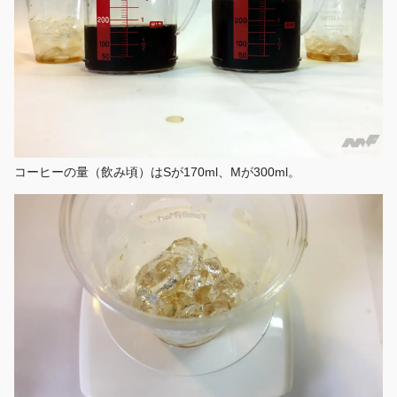
コーヒーの量（飲み頃）はSが170ml、Mが300ml。