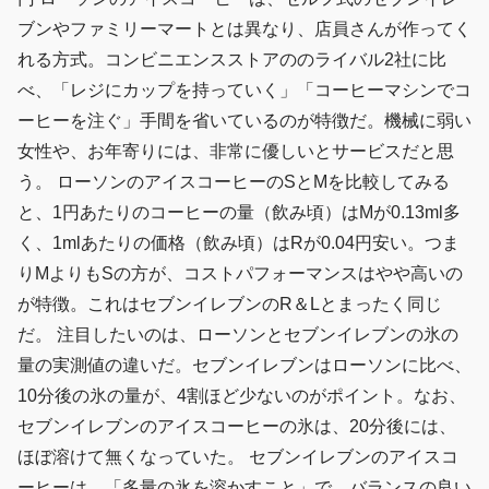
ブンやファミリーマートとは異なり、店員さんが作ってく
れる方式。コンビニエンスストアののライバル2社に比
べ、「レジにカップを持っていく」「コーヒーマシンでコ
ーヒーを注ぐ」手間を省いているのが特徴だ。機械に弱い
女性や、お年寄りには、非常に優しいとサービスだと思
う。 ローソンのアイスコーヒーのSとMを比較してみる
と、1円あたりのコーヒーの量（飲み頃）はMが0.13ml多
く、1mlあたりの価格（飲み頃）はRが0.04円安い。つま
りMよりもSの方が、コストパフォーマンスはやや高いの
が特徴。これはセブンイレブンのR＆Lとまったく同じ
だ。 注目したいのは、ローソンとセブンイレブンの氷の
量の実測値の違いだ。セブンイレブンはローソンに比べ、
10分後の氷の量が、4割ほど少ないのがポイント。なお、
セブンイレブンのアイスコーヒーの氷は、20分後には、
ほぼ溶けて無くなっていた。 セブンイレブンのアイスコ
ーヒーは、「多量の氷を溶かすこと」で、バランスの良い