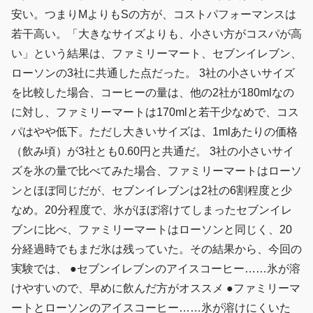
安い。つまりMよりもSの方が、コストパフォーマンスは
若干高い。「大きなサイズよりも、小さい方がコスパが高
い」という結果は、ファミリーマート、セブンイレブン、
ローソンの3社に共通した点だった。 3社の小さいサイズ
を比較した場合、コーヒーの量は、他の2社が180mlなの
に対し、ファミリーマートは170mlと若干少なめで、コス
パはやや低下。ただし大きいサイズは、1mlあたりの価格
（飲み頃）が3社とも0.60円と共通だ。 3社の小さいサイ
ズを氷の量で比べてみた場合、ファミリーマートはローソ
ンとほぼ同じだが、セブンイレブンは2社の6割程度と少
なめ。20分程度で、氷がほぼ溶けてしまったセブンイレ
ブンに比べ、ファミリーマートはローソンと同じく、20
分経過時でもまだ氷は残っていた。その結果から、今回の
実験では、 ●セブンイレブンのアイスコーヒー……氷が溶
けやすいので、早めに飲んだ方がオススメ ●ファミリーマ
ートとローソンのアイスコーヒー……氷が溶けにくいた