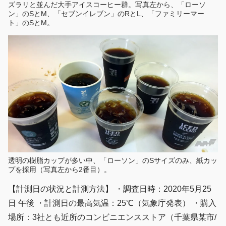
ズラリと並んだ大手アイスコーヒー群。写真左から、「ローソ
ン」のSとM、「セブンイレブン」のRとL、「ファミリーマー
ト」のSとM。
透明の樹脂カップが多い中、「ローソン」のSサイズのみ、紙カッ
プを採用（写真左から2番目）。
【計測日の状況と計測方法】 ・調査日時：2020年5月25
日 午後 ・計測日の最高気温：25℃（気象庁発表） ・購入
場所：3社とも近所のコンビニエンスストア（千葉県某市/