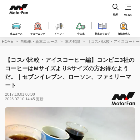
コ
ン
テ
検索
MENU
ン
ツ
へ
車ニュース
チューニング
イベント
中古車
新車カタログ
自動車求人
ス
HOME
自動車・新車ニュース
車の知識
【コスパ比較・アイスコーヒー
キ
ッ
プ
【コスパ比較・アイスコーヒー編】コンビニ3社の
コーヒーはMサイズよりSサイズの方お得なよう
だ。｜セブンイレブン、ローソン、ファミリーマ
ート
2017.10.01 00:00
2026.07.10 14:45 更新