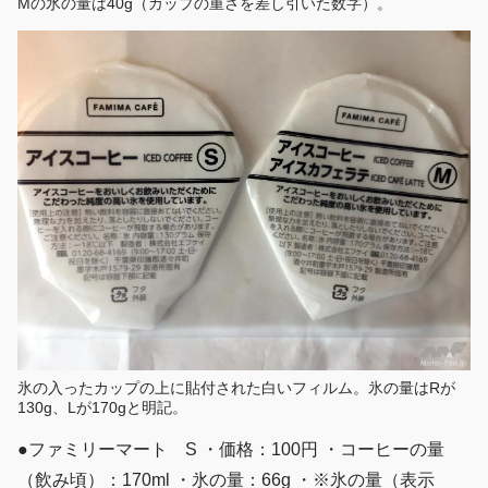
Mの氷の量は40g（カップの重さを差し引いた数字）。
氷の入ったカップの上に貼付された白いフィルム。氷の量はRが
130g、Lが170gと明記。
●ファミリーマート S ・価格：100円 ・コーヒーの量
（飲み頃）：170ml ・氷の量：66g ・※氷の量（表示