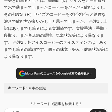
ー好きの筆者としては、毎回M（L）サイズをどーん買っ
て氷で薄まってしまったコーヒーをだらだら飲むよりも、
その都度S（R）サイズのコーヒーをグビグビっと適度な
濃さで飲む方が良いかも！と思ってしまった。 ※注1：上
記はあくまでも筆者による実測値です。実験手法・手順・
段取り、また各店舗の環境、気象状況等により異なりま
す。 ※注2：各アイスコーヒーのテイスティングは、あく
までも筆者の感想です。個人の味覚・好み・健康状況等に
より異なります。
→
Motor Fan のニュースをGoogle検索で優先表示
キーワード:
車の知識
\
キーワードで記事を検索する
/