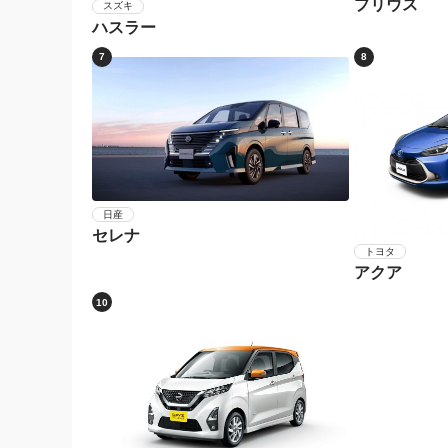
プリウス
スズキ
ハスラー
7
8
日産
セレナ
トヨタ
アクア
10