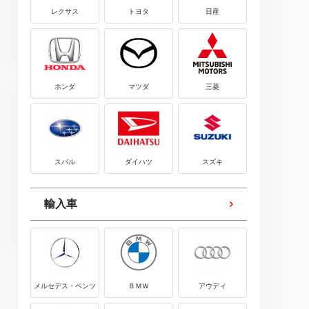
レクサス
トヨタ
日産
ホンダ
マツダ
三菱
スバル
ダイハツ
スズキ
輸入車
メルセデス・ベンツ
ＢＭＷ
アウディ