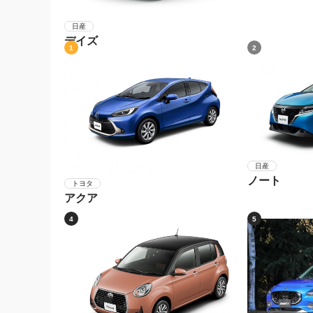
日産
デイズ
1
2
日産
ノート
トヨタ
アクア
4
5