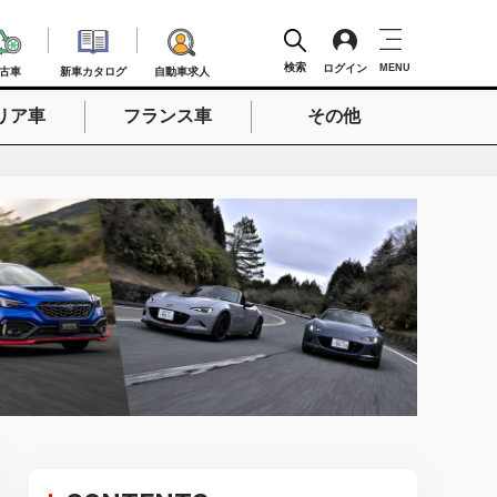
検索
ログイン
MENU
古車
新車カタログ
自動車求人
リア車
フランス車
その他
検索