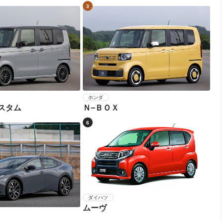
3
ホンダ
スタム
Ｎ−ＢＯＸ
6
ダイハツ
ムーヴ