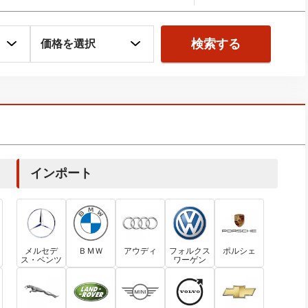
検索する
インポート
メルセデ
ＢＭＷ
アウディ
フォルクス
ポルシェ
ス・ベンツ
ワーゲン