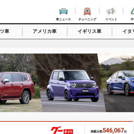
車ニュース
チューニング
イベント
中
ツ車
アメリカ車
イギリス車
イタ
入力
546,067
掲載台数
台