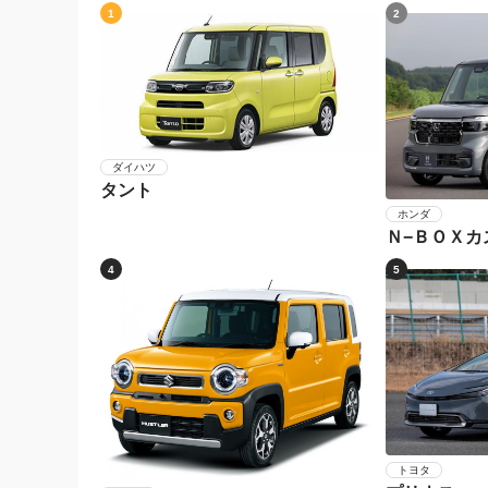
1
2
ダイハツ
タント
ホンダ
Ｎ−ＢＯＸカ
4
5
トヨタ