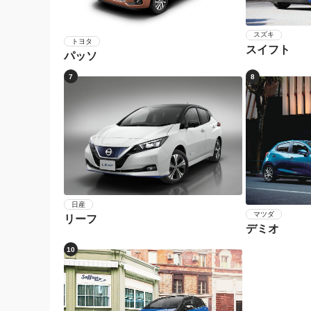
スズキ
トヨタ
スイフト
パッソ
7
8
日産
マツダ
リーフ
デミオ
10