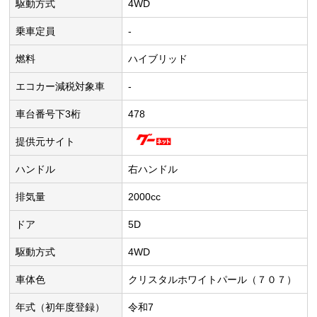
駆動方式
4WD
乗車定員
-
燃料
ハイブリッド
エコカー減税対象車
-
車台番号下3桁
478
提供元サイト
ハンドル
右ハンドル
排気量
2000cc
ドア
5D
駆動方式
4WD
車体色
クリスタルホワイトパール（７０７）
年式（初年度登録）
令和7