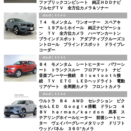
ファブリックコンビシート 純正ＨＤＤナビ
フルセグＴＶ 全方位カメラ＆ソナー
ボルボ｜ＸＣ４０
Ｔ４ モメンタム ワンオーナー スペアキ
ー １９アルミホイール 純正ナビゲーショ
ン ＴＶ 全方位カメラ ハーマンカートン
ブラインドスポット アダプティブクルーズコ
ントロール ブラインドスポット ドライブレ
コーダー
ボルボ｜ＸＣ４０
Ｂ４ モメンタム シートヒーター パワーシ
ート トランクスルー フロアマット ナビ
音楽プレーヤー接続 Ｂｌｕｅｔｏｏｔｈ接
続 ＴＶ ＥＴＣ ＬＥＤヘッドライト 電動
リアゲート 全周囲カメラ フロントカメラ
ボルボ｜ＸＣ４０
ウルトラ Ｂ４ ＡＷＤ セレクション ピク
セルＬＥＤ Ｇｏｏｇｌｅ搭載 ドラレコ ４
８Ｖ ｈａｒｍａｎ／ｋａｒｄｏｎ 黒革 ス
テアリングホイールヒーター 前後シートヒー
ター ヴェイパーグレーメタリック ドリフト
ウッドパネル ３６０°カメラ