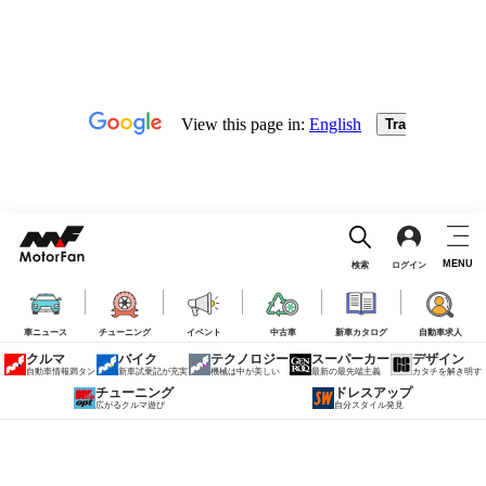
MENU
検索
ログイン
車ニュース
チューニング
イベント
中古車
新車カタログ
自動車求人
クルマ
バイク
テクノロジー
スーパーカー
デザイン
自動車情報満タン
新車試乗記が充実
機械は中が美しい
最新の最先端主義
カタチを解き明す
チューニング
ドレスアップ
広がるクルマ遊び
自分スタイル発見