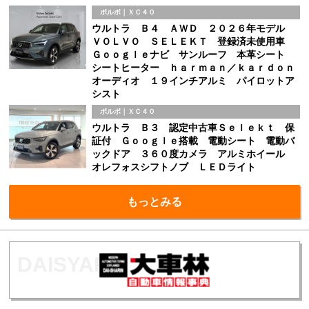
ボルボ｜ＸＣ４０
ウルトラ Ｂ４ ＡＷＤ ２０２６年モデル
ＶＯＬＶＯ ＳＥＬＥＫＴ 登録済未使用車
Ｇｏｏｇｌｅナビ サンルーフ 本革シート
シートヒーター ｈａｒｍａｎ／ｋａｒｄｏｎ
オーディオ １９インチアルミ パイロットア
シスト
ボルボ｜ＸＣ４０
ウルトラ Ｂ３ 認定中古車Ｓｅｌｅｋｔ 保
証付 Ｇｏｏｇｌｅ搭載 電動シート 電動バ
ックドア ３６０度カメラ アルミホイール
オレフォスシフトノブ ＬＥＤライト
もっとみる