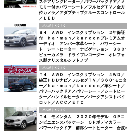
ステアリングヒーター／パワーバックドア／メ
モリー付きパワーシート／フルセグＴＶ／全方
位カメラ／アダプティブクルーズコントロール
／ＬＥＤ
ボルボ｜ＸＣ４０
Ｂ４ ＡＷＤ インスクリプション ２年保証
付 ｈａｒｍａｎ／ｋａｒｄｏｎプレミアムオ
ーディオ アンバー本革シート パワーシー
ト シートヒーター ナビゲーション ３６０°
ビューカメラ ドライブレコーダー オレフォ
ス製クリスタルシフトノブ
ボルボ｜ＸＣ４０
Ｔ４ ＡＷＤ インスクリプション ４ＷＤ／
純正ＨＤＤナビ／フルセグＴＶ／３６０°モニタ
ー／ｈａｒｍａｎ／ｋａｒｄｏｎ／革シート／
パワーバックドア／パワーシート／シートヒー
ター／ハンドルヒーター／パークアシストパイ
ロット／ＡＣＣ／ＥＴＣ
ボルボ｜ＸＣ４０
Ｔ４ モメンタム ２０２０年モデル ＯＰコ
ンビニエンスパッケージ ＯＰボディカラー
パワーバックドア 前席シートヒーター 合皮×