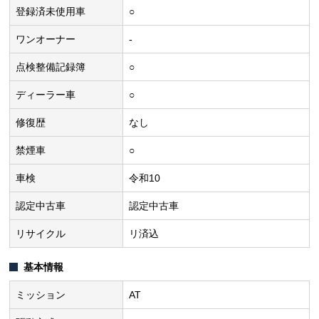
登録済未使用車
○
ワンオーナー
-
点検整備記録簿
○
ディーラー車
○
修復歴
なし
禁煙車
○
車検
令和10
認定中古車
認定中古車
リサイクル
リ済込
基本情報
ミッション
AT