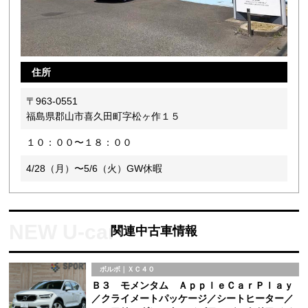
住所
〒963-0551
福島県郡山市喜久田町字松ヶ作１５
１０：００〜１８：００
4/28（月）〜5/6（火）GW休暇
関連中古車情報
ボルボ｜ＸＣ４０
Ｂ３ モメンタム ＡｐｐｌｅＣａｒＰｌａｙ
／クライメートパッケージ／シートヒーター／