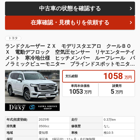
中古車の状態を確認する
在庫確認・見積もりを依頼する
トヨタ
ランドクルーザー ＺＸ モデリスタエアロ クールＢＯ
Ｘ 電動デフロック 空気圧センサー リヤエンターテイ
メント 寒冷地仕様 ヒッチメンバー ルーフレール パ
ノラミックビューモニター ブラインドスポットモニタ
パワーバックドア
1058
支払総額
万円
車両本体価格
諸費用
1053
5
万円
万円
年式(初度登録)
2025年
走行
0.3万km
排気量
3500cc
修復歴
なし
地域
愛知県
車検
検10.5
保証
保証有。 [保証付]：12ヶ月・走行無制限