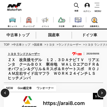
検索
MENU
ログイン
車ニュース
チューニング
イベント
中古車
新車カタログ
自動車求人
中古車トップ
国産車
ドイツ車
検索したいキーワードを入力
検索
TOP
中古車トップ
国産車
トヨタ
ランドクルーザー
トヨタ ランドク
2026/08/06
トヨタ ランドクルーザー
ＺＸ 改良後モデル １２．３ＤＡナビＴＶ リアエ
ンタ クールＢＯＸ 寒冷地 ＷＡＬＤエアロＦＲ＆
オバフェン＆グリル＆Ｒスポ＆Ｒゲートスポ ＲＯＪ
ＡＭ左右サイド出マフラ ＷＯＲＫ２４インチＬＳ
ヒッチメンバ
NEW
Goo鑑定車
ワンオーナー
1
/
38