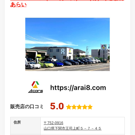
あらい
5.0
販売店の口コミ
住所
〒752-0916
山口県下関市王司上町５－７－４５