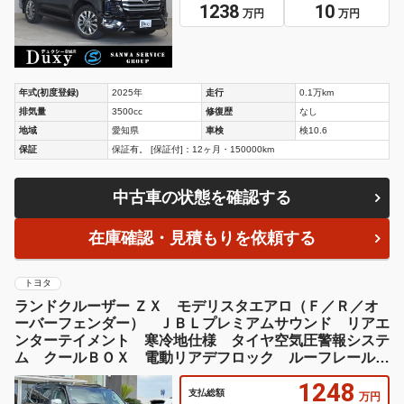
1238
10
万円
万円
年式(初度登録)
2025年
走行
0.1万km
排気量
3500cc
修復歴
なし
地域
愛知県
車検
検10.6
保証
保証有。 [保証付]：12ヶ月・150000km
中古車の状態を確認する
在庫確認・見積もりを依頼する
トヨタ
ランドクルーザー ＺＸ モデリスタエアロ（Ｆ／Ｒ／オ
ーバーフェンダー） ＪＢＬプレミアムサウンド リアエ
ンターテイメント 寒冷地仕様 タイヤ空気圧警報システ
ム クールＢＯＸ 電動リアデフロック ルーフレール
ベージュレザー
1248
支払総額
万円