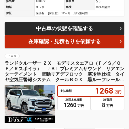
排気量
4600cc
修復歴
なし
地域
埼玉県
車検
車検整備付
保証
保証有。 [保証付]：12ヶ月・走行無制限
中古車の状態を確認する
在庫確認・見積もりを依頼する
トヨタ
ランドクルーザー ＺＸ モデリスタエアロ（Ｆ／Ｓ／Ｏ
Ｆ／Ｒスポイラ） ＪＢＬプレミアムサウンド リアエン
ターテイメント 電動リアデフロック 寒冷地仕様 タイ
ヤ空気圧警報システム クールＢＯＸ 黒ルーフレール
トノカバー
1268
支払総額
万円
車両本体価格
諸費用
1260
8
万円
万円