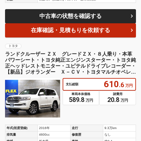
中古車の状態を確認する
在庫確認・見積もりを依頼する
トヨタ
ランドクルーザー ＺＸ グレードＺＸ・８人乗り・本革
パワーシート・トヨタ純正エンジンスターター・トヨタ純
正ヘッドレストモニター・ユピテルドライブレコーダー・
【新品】ジオランダー Ｘ－ＣＶ・トヨタマルチオペレー
ションタッチ
610
.6
支払総額
万円
車両本体価格
諸費用
589.8
20.8
万円
万円
年式(初度登録)
2016年
走行
9.3万km
排気量
4600cc
修復歴
なし