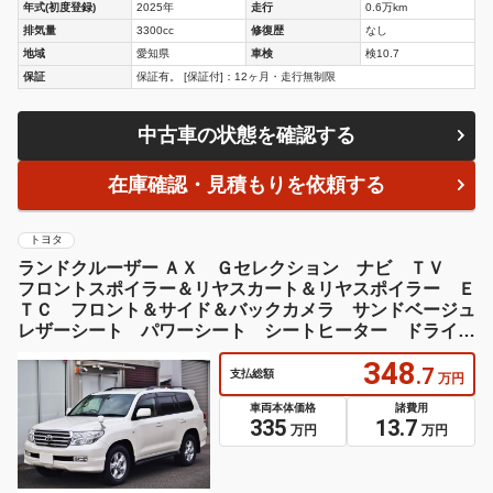
年式(初度登録)
2025年
走行
0.6万km
排気量
3300cc
修復歴
なし
地域
愛知県
車検
検10.7
保証
保証有。 [保証付]：12ヶ月・走行無制限
中古車の状態を確認する
在庫確認・見積もりを依頼する
トヨタ
ランドクルーザー ＡＸ Ｇセレクション ナビ ＴＶ
フロントスポイラー＆リヤスカート＆リヤスポイラー Ｅ
ＴＣ フロント＆サイド＆バックカメラ サンドベージュ
レザーシート パワーシート シートヒーター ドライブ
レコーダー ブラックルーフレール
348
.7
支払総額
万円
車両本体価格
諸費用
335
13.7
万円
万円