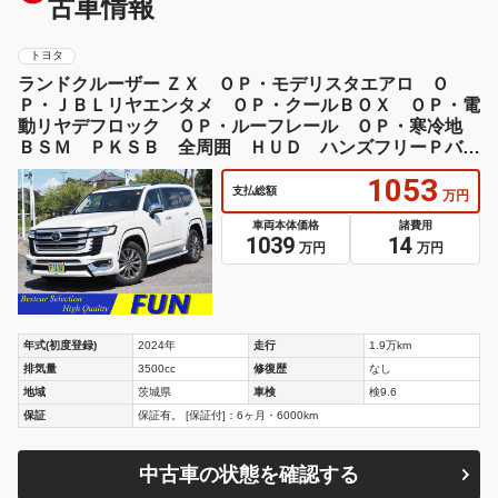
古車情報
トヨタ
ランドクルーザー ＺＸ ＯＰ・モデリスタエアロ Ｏ
Ｐ・ＪＢＬリヤエンタメ ＯＰ・クールＢＯＸ ＯＰ・電
動リヤデフロック ＯＰ・ルーフレール ＯＰ・寒冷地
ＢＳＭ ＰＫＳＢ 全周囲 ＨＵＤ ハンズフリーＰバッ
クドア ベージュ革
1053
支払総額
万円
車両本体価格
諸費用
1039
14
万円
万円
年式(初度登録)
2024年
走行
1.9万km
排気量
3500cc
修復歴
なし
地域
茨城県
車検
検9.6
保証
保証有。 [保証付]：6ヶ月・6000km
中古車の状態を確認する