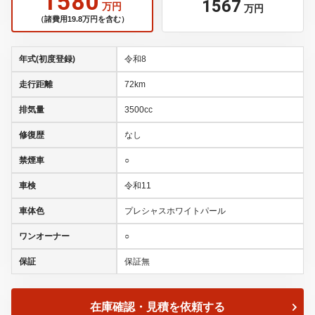
1580
1567
万円
万円
（諸費用19.8万円を含む）
年式(初度登録)
令和8
走行距離
72km
排気量
3500cc
修復歴
なし
禁煙車
○
車検
令和11
車体色
プレシャスホワイトパール
ワンオーナー
○
保証
保証無
在庫確認・見積を依頼する