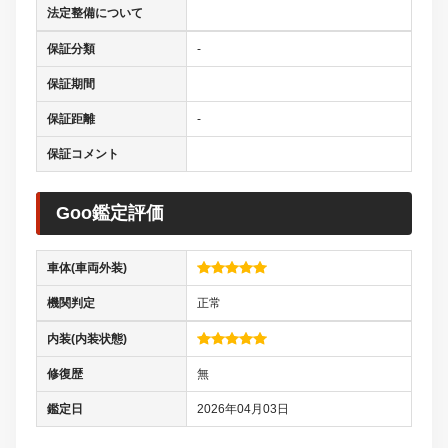
法定整備について
保証分類
-
保証期間
保証距離
-
保証コメント
Goo鑑定評価
車体(車両外装)
機関判定
正常
内装(内装状態)
修復歴
無
鑑定日
2026年04月03日