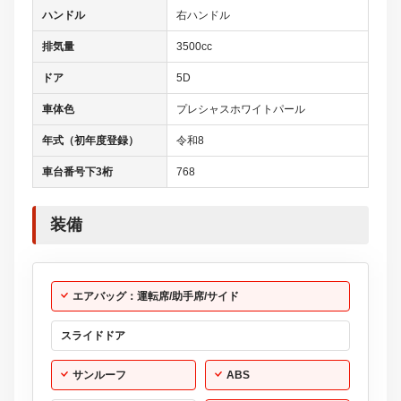
ハンドル
右ハンドル
排気量
3500cc
ドア
5D
車体色
プレシャスホワイトパール
年式（初年度登録）
令和8
車台番号下3桁
768
装備
エアバッグ：運転席/助手席/サイド
スライドドア
サンルーフ
ABS