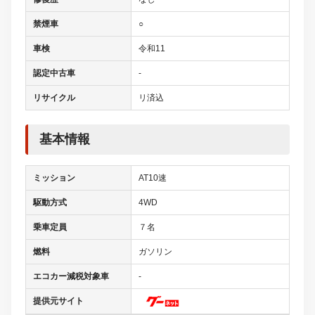
禁煙車
○
車検
令和11
認定中古車
-
リサイクル
リ済込
基本情報
ミッション
AT10速
駆動方式
4WD
乗車定員
７名
燃料
ガソリン
エコカー減税対象車
-
提供元サイト