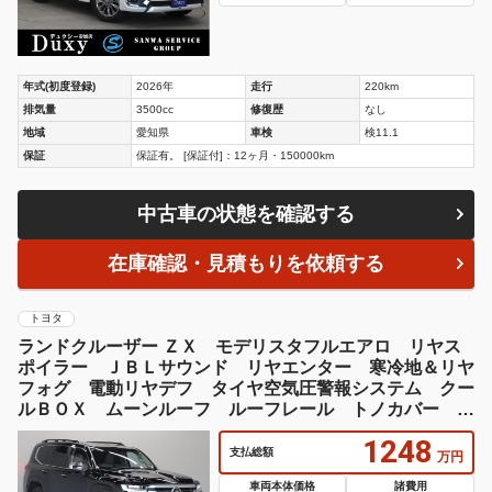
年式(初度登録)
2026年
走行
220km
排気量
3500cc
修復歴
なし
地域
愛知県
車検
検11.1
保証
保証有。 [保証付]：12ヶ月・150000km
中古車の状態を確認する
在庫確認・見積もりを依頼する
トヨタ
ランドクルーザー ＺＸ モデリスタフルエアロ リヤス
ポイラー ＪＢＬサウンド リヤエンター 寒冷地＆リヤ
フォグ 電動リヤデフ タイヤ空気圧警報システム クー
ルＢＯＸ ムーンルーフ ルーフレール トノカバー Ｉ
ＴＳコネクト
1248
支払総額
万円
車両本体価格
諸費用