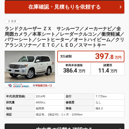
在庫確認・見積もりを依頼する
トヨタ
ランドクルーザー ＺＸ サンルーフ／メーカーナビ／全
周囲カメラ／本革シート／レーダークルコン／衝突軽減／
パワーシート／シートヒーター／オートハイビーム／クリ
アランスソナー／ＥＴＣ／ＬＥＤ／スマートキー
397
.8
支払総額
万円
車両本体価格
諸費用
386.4
11.4
万円
万円
年式(初度登録)
2014年
走行
7.7万km
排気量
4600cc
修復歴
なし
地域
福岡県
車検
検9.3
保証
保証有。 [保証付]：1ヶ月・1000km