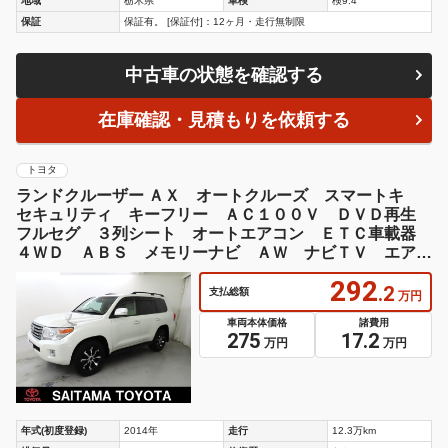
地域
栃木県
車検
検9.4
保証
保証有。 [保証付]：12ヶ月・走行無制限
中古車の状態を確認する
在庫確認・見積もりを依頼する
トヨタ
ランドクルーザー ＡＸ オートクルーズ スマートキ
セキュリティ キーフリー ＡＣ１００Ｖ ＤＶＤ再生
フルセグ ３列シート オートエアコン ＥＴＣ車載器
４ＷＤ ＡＢＳ メモリーナビ ＡＷ ナビＴＶ エアバ
ッグ 横滑り防止
292
.2
支払総額
万円
車両本体価格
諸費用
275
17.2
万円
万円
年式(初度登録)
2014年
走行
12.3万km