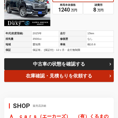
車両本体価格
諸費用
1240
8
万円
万円
年式(初度登録)
2025年
走行
15km
排気量
3500cc
修復歴
なし
地域
愛知県
車検
検10.6
保証
保証有。 [保証付]：12ヶ月・走行無制限
中古車の状態を確認する
在庫確認・見積もりを依頼する
SHOP
販売店詳細
Ａ ｃａｒｓ（エーカーズ） （有）くるまの