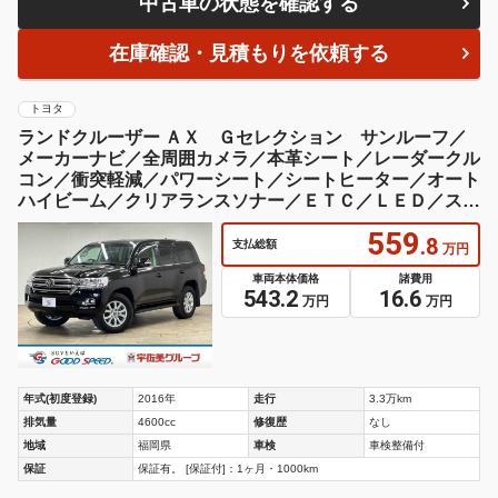
中古車の状態を確認する
在庫確認・見積もりを依頼する
トヨタ
ランドクルーザー ＡＸ Ｇセレクション サンルーフ／
メーカーナビ／全周囲カメラ／本革シート／レーダークル
コン／衝突軽減／パワーシート／シートヒーター／オート
ハイビーム／クリアランスソナー／ＥＴＣ／ＬＥＤ／スマ
ートキー
559
.8
支払総額
万円
車両本体価格
諸費用
543.2
16.6
万円
万円
年式(初度登録)
2016年
走行
3.3万km
排気量
4600cc
修復歴
なし
地域
福岡県
車検
車検整備付
保証
保証有。 [保証付]：1ヶ月・1000km