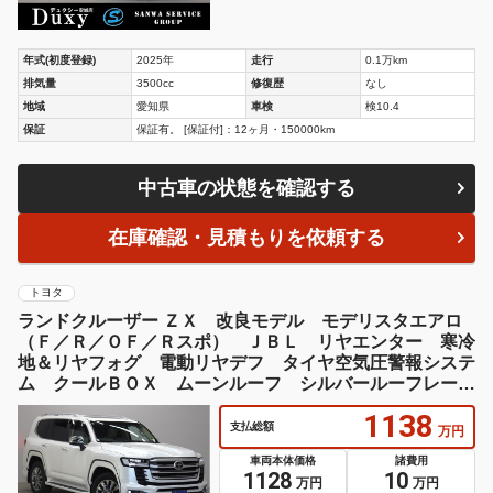
年式(初度登録)
2025年
走行
0.1万km
排気量
3500cc
修復歴
なし
地域
愛知県
車検
検10.4
保証
保証有。 [保証付]：12ヶ月・150000km
中古車の状態を確認する
在庫確認・見積もりを依頼する
トヨタ
ランドクルーザー ＺＸ 改良モデル モデリスタエアロ
（Ｆ／Ｒ／ＯＦ／Ｒスポ） ＪＢＬ リヤエンター 寒冷
地＆リヤフォグ 電動リヤデフ タイヤ空気圧警報システ
ム クールＢＯＸ ムーンルーフ シルバールーフレー
ル ＩＴＳコネクト
1138
支払総額
万円
車両本体価格
諸費用
1128
10
万円
万円