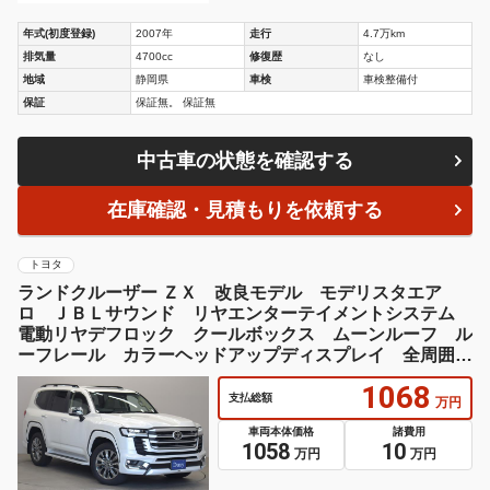
年式(初度登録)
2007年
走行
4.7万km
排気量
4700cc
修復歴
なし
地域
静岡県
車検
車検整備付
保証
保証無。 保証無
中古車の状態を確認する
在庫確認・見積もりを依頼する
トヨタ
ランドクルーザー ＺＸ 改良モデル モデリスタエア
ロ ＪＢＬサウンド リヤエンターテイメントシステム
電動リヤデフロック クールボックス ムーンルーフ ル
ーフレール カラーヘッドアップディスプレイ 全周囲モ
ニター ＢＳＭ
1068
支払総額
万円
車両本体価格
諸費用
1058
10
万円
万円