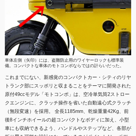
車体左側（矢印）には、盗難防止用のワイヤーロックも標準装
備。コンパクトな車体のモトコンポならではの計らいだった。
これまでにない、新感覚のコンパクトカー・シティのリヤ
トランク部にスッポリと収まることをテーマに開発された
原付49ccモデル「モトコンポ」は、空冷単気筒2ストロー
クエンジンに、クラッチ操作を省いた自動遠心式クラッチ
（無段変速）を採用。 全長1185mm、乾燥重量42Kg、前
後8インチホイールの超コンパクトなボディに加え、小型
車にも収納できるよう、ハンドルやステップなど、各部が