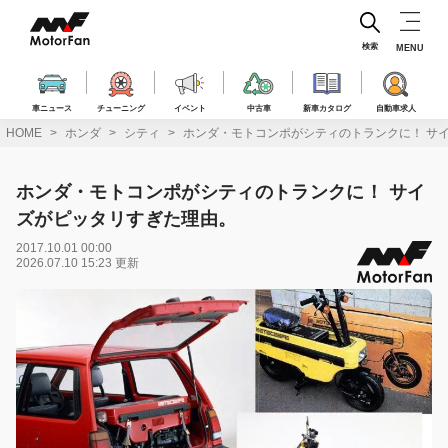
コ
ン
テ
検索
MENU
ン
ツ
へ
車ニュース
チューニング
イベント
中古車
新車カタログ
自動車求人
ス
HOME
ホンダ
シティ
ホンダ・モトコンポがシティのトランクに！ サ
キ
ッ
プ
ホンダ・モトコンポがシティのトランクに！ サイ
ズがピッタリすぎた理由。
2017.10.01 00:00
2026.07.10 15:23 更新