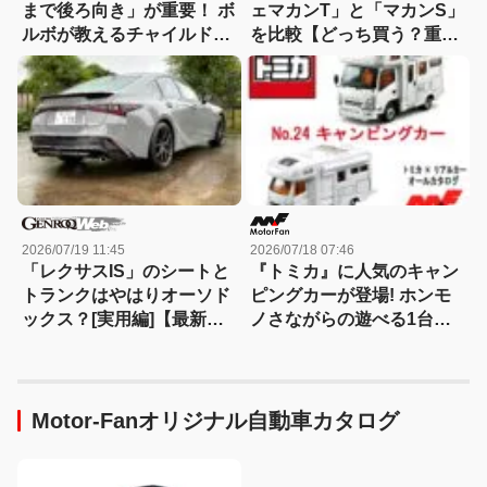
まで後ろ向き」が重要！ ボ
ェマカンT」と「マカンS」
ルボが教えるチャイルドシ
を比較【どっち買う？重箱
ートの正しい使い方
の隅ツツキ隊：09】
2026/07/19 11:45
2026/07/18 07:46
「レクサスIS」のシートと
『トミカ』に人気のキャン
トランクはやはりオーソド
ピングカーが登場! ホンモ
ックス？[実用編]【最新モ
ノさながらの遊べる1台、
デルコクピットドリル：
キャンピングカーの種類と
08】
特徴も解説!【トミカ × リア
ルカー オールカタログ】
Motor-Fanオリジナル自動車カタログ