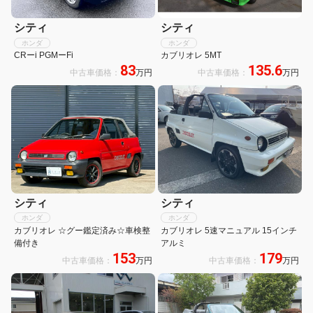
シティ
シティ
ホンダ
ホンダ
CRーi PGMーFi
カブリオレ 5MT
83
135.6
中古車価格：
万円
中古車価格：
万円
シティ
シティ
ホンダ
ホンダ
カブリオレ ☆グー鑑定済み☆車検整
カブリオレ 5速マニュアル 15インチ
備付き
アルミ
153
179
中古車価格：
万円
中古車価格：
万円