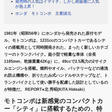
発売時の人気はイマイチ。しかし絶版後に人気
が急上昇！
ホンダ モトコンポ 主要諸元
1981年（昭和56年）にホンダから発売された原付モデ
ル、モトコンポは、1231ccのコンパクトカーであるシテ
ィの搭載用として同時開発された、まったく新しいカテゴ
リーのトランクバイク。超小型で軽量な車体（全長
1185mm、乾燥重量42Kg）に、49ccで2.5馬力の2サイク
ルエンジンを搭載。燃料やオイル、バッテリーなどの液洩
れ防止機構や、折りたたみ式ハンドルやステップなど、ト
ランクバイクとして使い勝手を配慮した設計としているの
が特徴だ。 REPORT●北 秀昭(KITA Hideaki）
モトコンポは新感覚のコンパクトカ
ー「シティ」に搭載するための、特