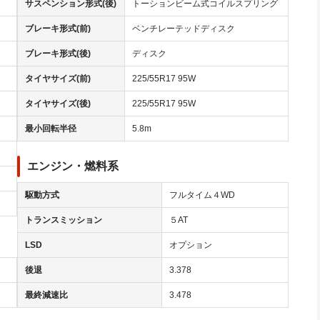
サスペンション形式(後)
トーションビーム式コイルスプリング
ブレーキ形式(前)
ベンチレーテッドディスク
ブレーキ形式(後)
ディスク
タイヤサイズ(前)
225/55R17 95W
タイヤサイズ(後)
225/55R17 95W
最小回転半径
5.8m
エンジン・燃料系
駆動方式
フルタイム４WD
トランスミッション
５AT
LSD
オプション
後退
3.378
最終減速比
3.478