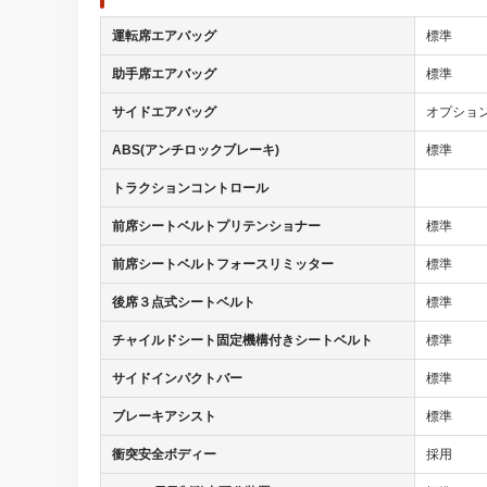
運転席エアバッグ
標準
助手席エアバッグ
標準
サイドエアバッグ
オプショ
ABS(アンチロックブレーキ)
標準
トラクションコントロール
前席シートベルトプリテンショナー
標準
前席シートベルトフォースリミッター
標準
後席３点式シートベルト
標準
チャイルドシート固定機構付きシートベルト
標準
サイドインパクトバー
標準
ブレーキアシスト
標準
衝突安全ボディー
採用