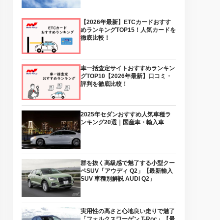
【2026年最新】ETCカードおすす
めランキングTOP15！人気カードを
徹底比較！
車一括査定サイトおすすめランキン
グTOP10【2026年最新】口コミ・
評判を徹底比較！
2025年セダンおすすめ人気車種ラ
ンキング20選｜国産車・輸入車
群を抜く高級感で魅了する小型クー
ペSUV「アウディ Q2」【最新輸入
SUV 車種別解説 AUDI Q2」
実用性の高さと心地良い走りで魅了
「フォルクスワーゲン T-Roc」【最