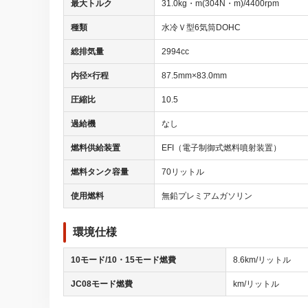
最大トルク
31.0kg・m(304N・m)/4400rpm
種類
水冷Ｖ型6気筒DOHC
総排気量
2994cc
内径×行程
87.5mm×83.0mm
圧縮比
10.5
過給機
なし
燃料供給装置
EFI（電子制御式燃料噴射装置）
燃料タンク容量
70リットル
使用燃料
無鉛プレミアムガソリン
環境仕様
10モード/10・15モード燃費
8.6km/リットル
JC08モード燃費
km/リットル