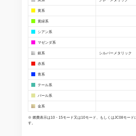
黄系
黄緑系
シアン系
マゼンダ系
銀系
シルバーメタリック
赤系
青系
テール系
パール系
金系
※ 燃費表示は10・15モード又は10モード、もしくはJC08
す。