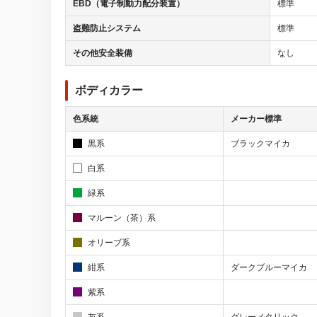
EBD（電子制動力配分装置）
標準
盗難防止システム
標準
その他安全装備
なし
ボディカラー
色系統
メーカー標準
黒系
ブラックマイカ
白系
緑系
マルーン（茶）系
オリーブ系
紺系
ダークブルーマイカ
紫系
灰系
グレーメタリック