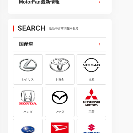
MotorFan最新情報
SEARCH
最新中古車情報を見る
国産車
レクサス
トヨタ
日産
ホンダ
マツダ
三菱