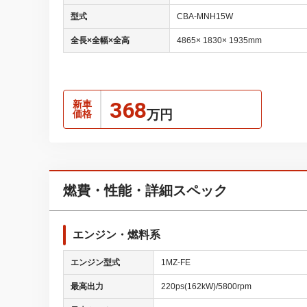
型式
CBA-MNH15W
全長×全幅×全高
4865× 1830× 1935mm
368
新車
万円
価格
燃費・性能・詳細スペック
エンジン・燃料系
エンジン型式
1MZ-FE
最高出力
220ps(162kW)/5800rpm