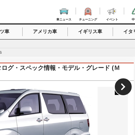
車ニュース
チューニング
イベント
中
ツ車
アメリカ車
イギリス車
イタ
入力
Ｓ
)カタログ・スペック情報・モデル・グレード (Ｍ
1
/
21