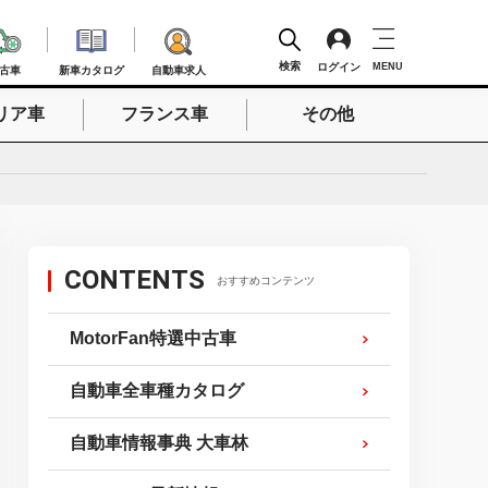
検索
ログイン
MENU
古車
新車カタログ
自動車求人
リア車
フランス車
その他
検索
CONTENTS
おすすめコンテンツ
MotorFan特選中古車
自動車全車種カタログ
自動車情報事典 大車林