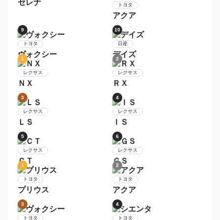
ホンダ
スズキ
Ｎ−ＢＯＸ
ハスラー
5
6
ダイハツ
ムーヴ
トヨタ
プリウス
7
8
日産
セレナ
トヨタ