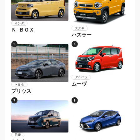
2018年〜2019年
〜2017年
メーカー別 人気車種
1
2
ダイハツ
タント
ホンダ
Ｎ−ＢＯＸカスタム
3
4