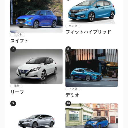
ホンダ
フィットハイブリッド
スズキ
スイフト
7
8
日産
マツダ
リーフ
デミオ
9
10