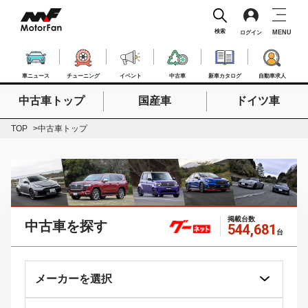
検索
MENU
ログイン
車ニュース
チューニング
イベント
中古車
新車カタログ
自動車求人
中古車トップ
国産車
ドイツ車
検索したいキーワードを入力
検索
TOP
中古車トップ
掲載台数
中古車を探す
544,681
台