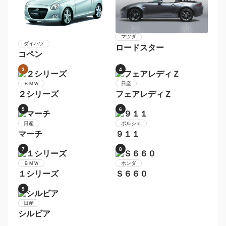
トヨタ
ＢＭＷ
カローラフィールダー
５シリーズ
7
8
スバル
メルセデス・ベンツ
レガシィツーリングワゴ
Ｃクラスステーションワ
ン
ゴン
9
10
ボルボ
Ｖ６０
メルセデス・ベンツ
Ｅクラスステーションワ
ゴン
1
2