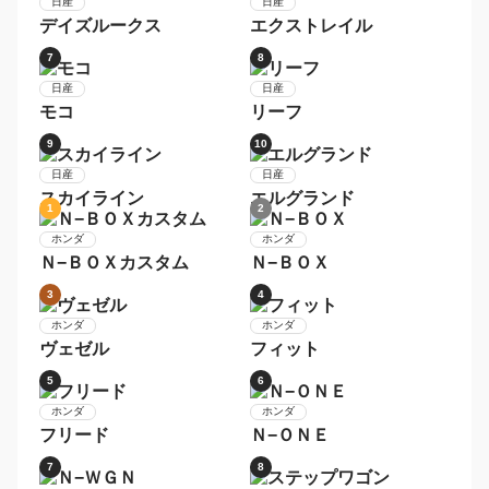
ヴォクシー
シエンタ
5
6
トヨタ
トヨタ
アルファード
ノア
7
8
トヨタ
トヨタ
ＲＡＶ４
ライズ
9
10
トヨタ
トヨタ
ハリアー
ヴェルファイア
1
2
日産
日産
セレナ
デイズ
3
4
日産
日産
ルークス
ノート
5
6
日産
日産