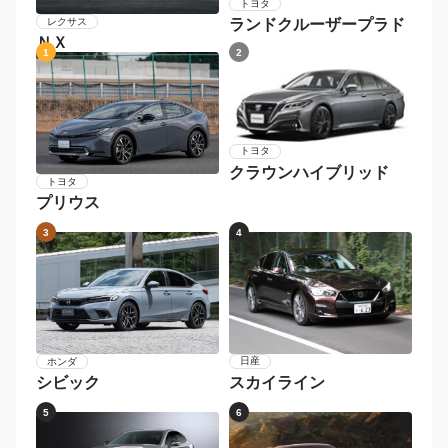
トヨタ
レクサス
ランドクルーザープラド
ＮＸ
1
2
トヨタ
クラウンハイブリッド
トヨタ
プリウス
3
4
日産
ホンダ
スカイライン
シビック
5
6