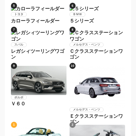
マツダ
ＲＸ−８
1
2
スバル
レヴォーグ
ＭＩＮＩ
ＭＩＮＩ
3
4
ホンダ
ＢＭＷ
シャトル
３シリーズ
5
6