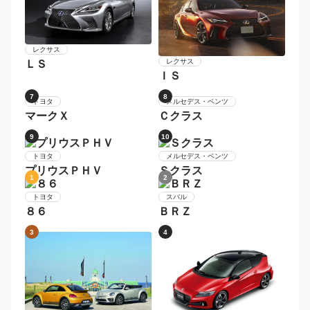
レクサス
レクサス
ＬＳ
ＩＳ
7
8
メルセデス・ベンツ
トヨタ
Ｃクラス
マークＸ
9
10
トヨタ
プリウスＰＨＶ