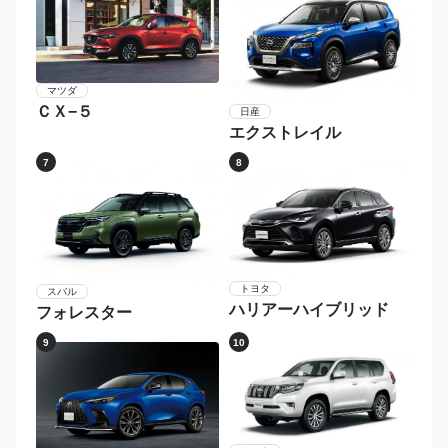
マツダ
ＣＸ−５
日産
エクストレイル
7
8
トヨタ
スバル
ハリアーハイブリッド
フォレスター
9
10