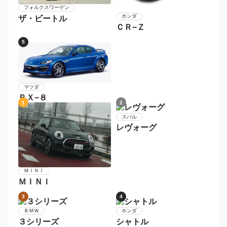
メルセデス・ベンツ
Ｓクラス
1
2
スバル
トヨタ
ＢＲＺ
８６
3
4
フォルクスワーゲン
ホンダ
ザ・ビートル
ＣＲ−Ｚ
5