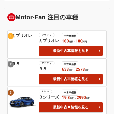
マツダ
ダイハツ
ロードスター
コペン
3
4
ＢＭＷ
日産
２シリーズ
フェアレディＺ
5
6
日産
ポルシェ
マーチ
９１１
7
8
ＢＭＷ
１シリーズ
ホンダ
Ｓ６６０
9
日産
シルビア