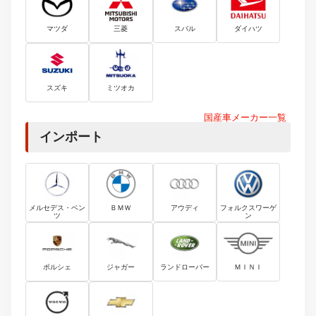
マツダ
三菱
スバル
ダイハツ
スズキ
ミツオカ
国産車メーカー一覧
インポート
メルセデス・ベン
ＢＭＷ
アウディ
フォルクスワーゲ
ツ
ン
ポルシェ
ジャガー
ランドローバー
ＭＩＮＩ