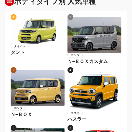
ボディタイプ別 人気車種
1
2
ダイハツ
タント
ホンダ
Ｎ−ＢＯＸカスタム
3
4
ホンダ
スズキ
Ｎ−ＢＯＸ
ハスラー
5
6