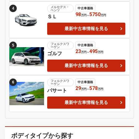
Motor-Fan 注目の車種
アウディ
1
中古車価格
カブリオレ
180
180
万円
～
万円
最新中古車情報を見る
アウディ
2
中古車価格
Ｒ８
638
2578
万円
～
万円
最新中古車情報を見る
ＢＭＷ
3
中古車価格
３シリーズ
19.8
2990
万円
～
万円
最新中古車情報を見る