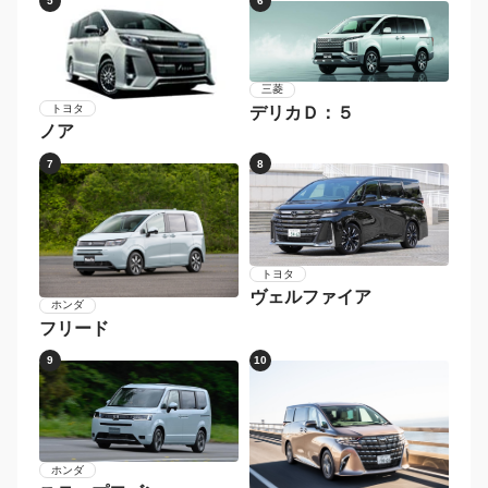
5
6
三菱
トヨタ
デリカＤ：５
ノア
7
8
トヨタ
ヴェルファイア
ホンダ
フリード
9
10
ホンダ