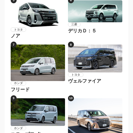
5
6
三菱
トヨタ
デリカＤ：５
ノア
7
8
トヨタ
ヴェルファイア
ホンダ
フリード
9
10
ホンダ