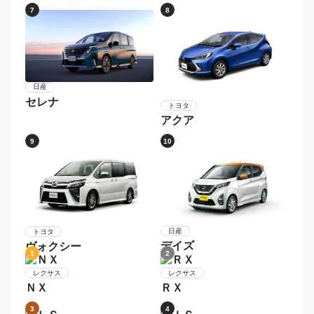
Ｎ−ＢＯＸカスタム
3
4
ホンダ
スズキ
Ｎ−ＢＯＸ
ハスラー
5
6
ダイハツ
ムーヴ
トヨタ
プリウス
7
8