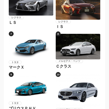
レクサス
レクサス
ＬＳ
ＩＳ
7
8
メルセデス・ベンツ
トヨタ
Ｃクラス
マークＸ
9
10
トヨタ
プリウスＰＨＶ