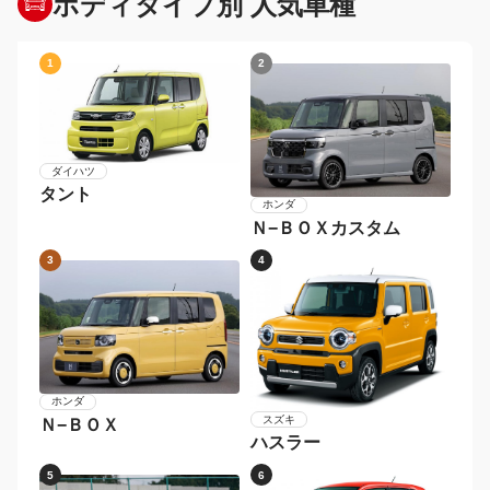
ボディタイプ別 人気車種
1
2
ダイハツ
タント
ホンダ
Ｎ−ＢＯＸカスタム
3
4
ホンダ
スズキ
Ｎ−ＢＯＸ
ハスラー
5
6