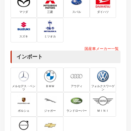
マツダ
三菱
スバル
ダイハツ
スズキ
ミツオカ
国産車メーカー一覧
インポート
メルセデス・ベン
ＢＭＷ
アウディ
フォルクスワーゲ
ツ
ン
ポルシェ
ジャガー
ランドローバー
ＭＩＮＩ