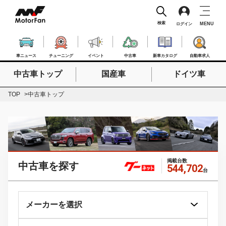
検索
MENU
ログイン
車ニュース
チューニング
イベント
中古車
新車カタログ
自動車求人
中古車トップ
国産車
ドイツ車
検索したいキーワードを入力
検索
TOP
中古車トップ
掲載台数
中古車を探す
544,702
台