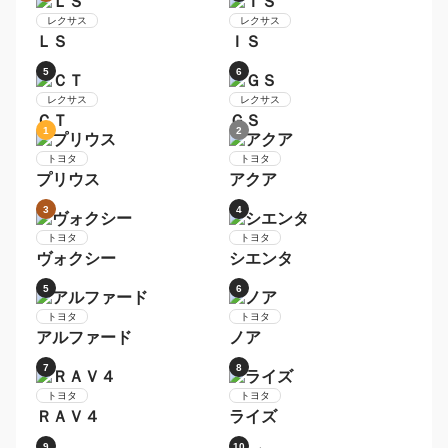
日産
セレナ
トヨタ
アクア
9
10
日産
トヨタ
デイズ
ヴォクシー
1
2
レクサス
レクサス
ＮＸ
ＲＸ
3
4
レクサス
レクサス
ＬＳ
ＩＳ
5
6
レクサス
レクサス