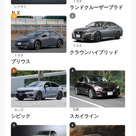
トヨタ
レクサス
ランドクルーザープラド
ＮＸ
1
2
トヨタ
クラウンハイブリッド
トヨタ
プリウス
3
4
日産
ホンダ
スカイライン
シビック
5
6