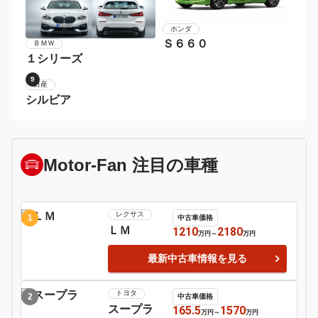
２シリーズ
5
6
ポルシェ
９１１
日産
マーチ
7
8
ホンダ
Ｓ６６０
ＢＭＷ
１シリーズ
9