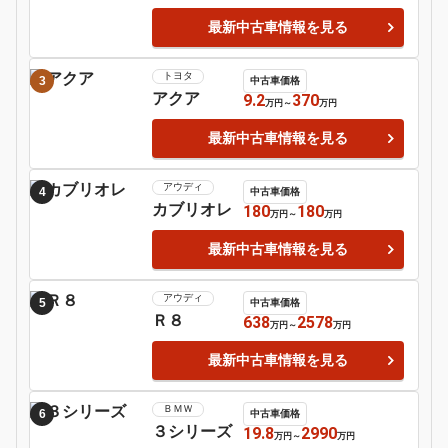
日産
シルビア
Motor-Fan 注目の車種
レクサス
1
中古車価格
ＬＭ
1210
2180
万円
～
万円
最新中古車情報を見る
トヨタ
2
中古車価格
スープラ
165.5
1570
万円
～
万円
最新中古車情報を見る