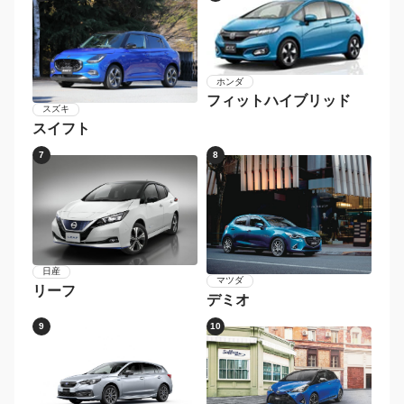
ホンダ
フィットハイブリッド
スズキ
スイフト
7
8
日産
マツダ
リーフ
デミオ
9
10