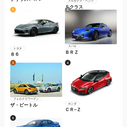
メルセデス・ベンツ
Ｓクラス
1
2
スバル
トヨタ
ＢＲＺ
８６
3
4
フォルクスワーゲン
ホンダ
ザ・ビートル
ＣＲ−Ｚ
5