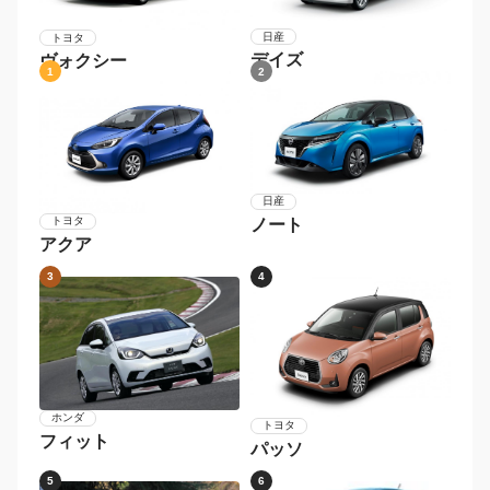
日産
トヨタ
デイズ
ヴォクシー
1
2
日産
トヨタ
ノート
アクア
3
4
ホンダ
トヨタ
フィット
パッソ
5
6