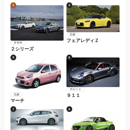
ボルボ
Ｖ６０
メルセデス・ベンツ
Ｅクラスステーションワ
ゴン
1
2
マツダ
ダイハツ
ロードスター
コペン
3
4
日産
フェアレディＺ
ＢＭＷ