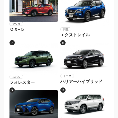
マツダ
ＣＸ−５
日産
エクストレイル
7
8
トヨタ
スバル
ハリアーハイブリッド
フォレスター
9
10