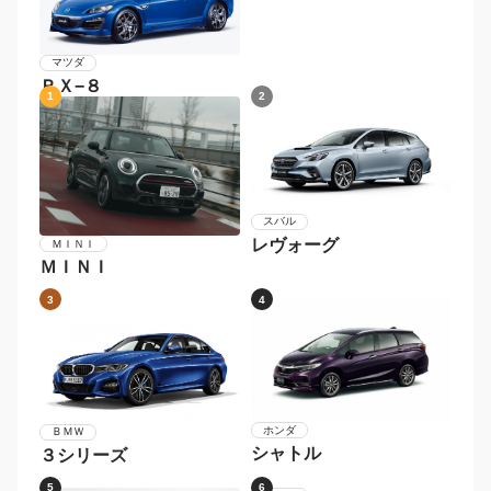
マツダ
ＲＸ−８
1
2
スバル
レヴォーグ
ＭＩＮＩ
ＭＩＮＩ
3
4
ホンダ
ＢＭＷ
シャトル
３シリーズ
5
6