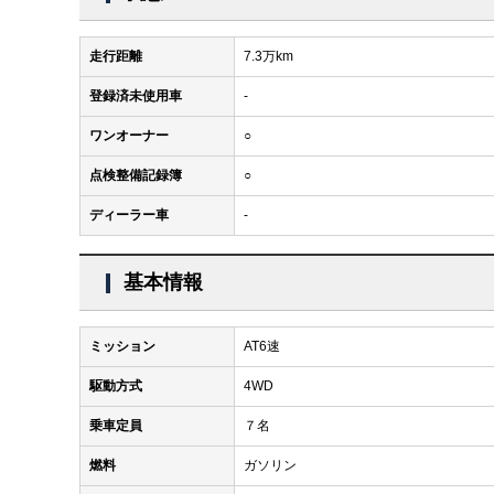
走行距離
7.3万km
登録済未使用車
-
ワンオーナー
○
点検整備記録簿
○
ディーラー車
-
基本情報
ミッション
AT6速
駆動方式
4WD
乗車定員
７名
燃料
ガソリン