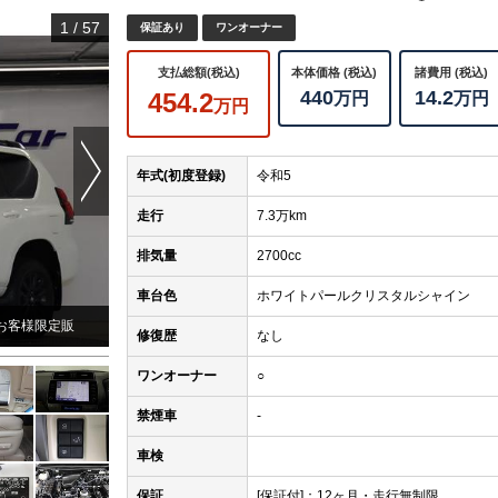
1
/
57
保証あり
ワンオーナー
支払総額(税込)
本体価格 (税込)
諸費用 (税込)
440
14.2
454.2
万円
万円
万円
Next
年式(初度登録)
令和5
走行
7.3万km
排気量
2700cc
車台色
ホワイトパールクリスタルシャイン
お客様限定販
修復歴
なし
ワンオーナー
○
禁煙車
-
車検
保証
[保証付]：12ヶ月・走行無制限