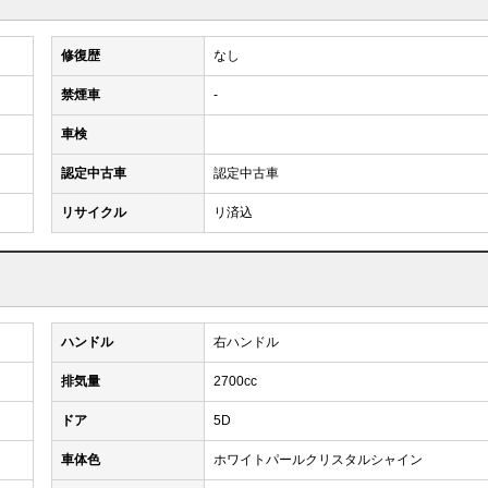
修復歴
なし
禁煙車
-
車検
認定中古車
認定中古車
リサイクル
リ済込
ハンドル
右ハンドル
排気量
2700cc
ドア
5D
車体色
ホワイトパールクリスタルシャイン