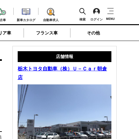
MENU
検索
ログイン
古車
新車カタログ
自動車求人
リア車
フランス車
その他
店舗情報
栃木トヨタ自動車（株）Ｕ－Ｃａｒ朝倉
店
1