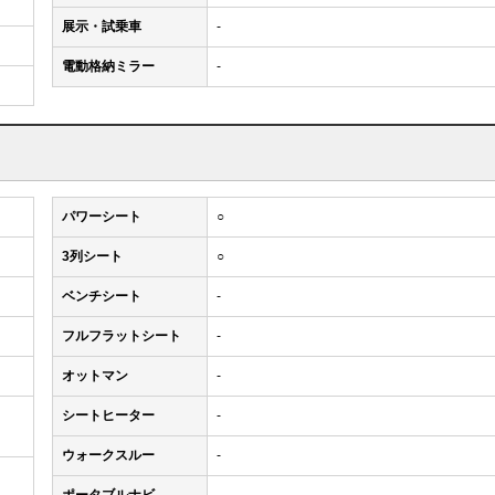
展示・試乗車
-
電動格納ミラー
-
パワーシート
○
3列シート
○
ベンチシート
-
フルフラットシート
-
オットマン
-
シートヒーター
-
ウォークスルー
-