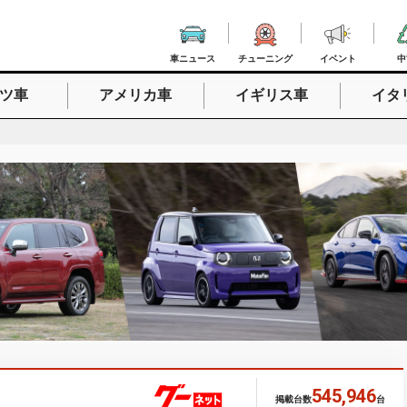
車ニュース
チューニング
イベント
中
ツ車
アメリカ車
イギリス車
イタ
入力
545,946
掲載台数
台