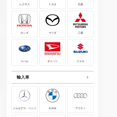
レクサス
トヨタ
日産
ホンダ
マツダ
三菱
スバル
ダイハツ
スズキ
輸入車
メルセデス・ベンツ
ＢＭＷ
アウディ