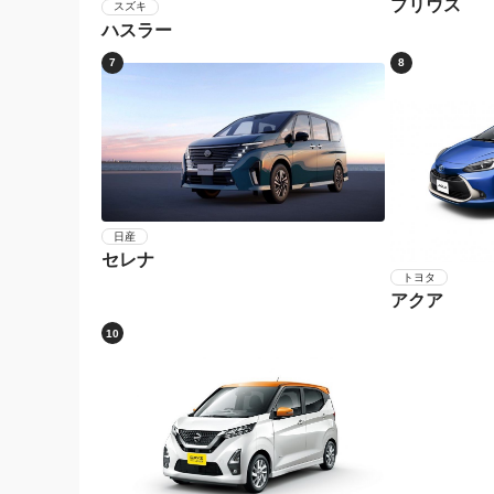
プリウス
スズキ
ハスラー
7
8
日産
セレナ
トヨタ
アクア
10