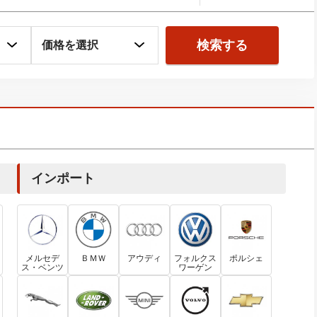
検索する
インポート
メルセデ
ＢＭＷ
アウディ
フォルクス
ポルシェ
ス・ベンツ
ワーゲン