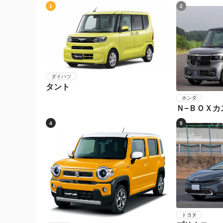
1
2
ダイハツ
タント
ホンダ
Ｎ−ＢＯＸカ
4
5
トヨタ