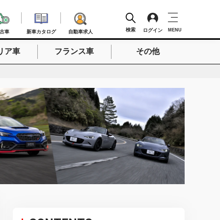
検索
ログイン
MENU
古車
新車カタログ
自動車求人
リア車
フランス車
その他
検索