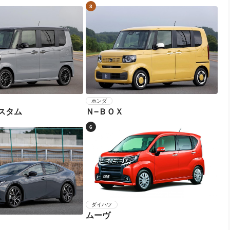
3
ホンダ
スタム
Ｎ−ＢＯＸ
6
ダイハツ
ムーヴ