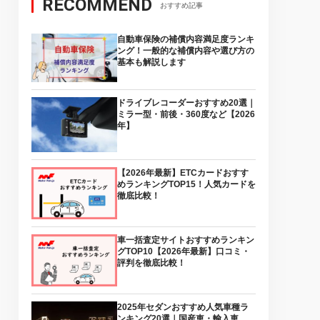
RECOMMEND
おすすめ記事
自動車保険の補償内容満足度ランキ
ング！一般的な補償内容や選び方の
基本も解説します
ドライブレコーダーおすすめ20選｜
ミラー型・前後・360度など【2026
年】
【2026年最新】ETCカードおすす
めランキングTOP15！人気カードを
徹底比較！
車一括査定サイトおすすめランキン
グTOP10【2026年最新】口コミ・
評判を徹底比較！
2025年セダンおすすめ人気車種ラ
ンキング20選｜国産車・輸入車