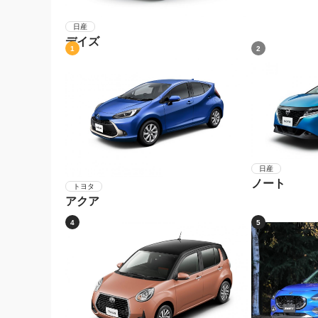
日産
デイズ
1
2
日産
ノート
トヨタ
アクア
4
5