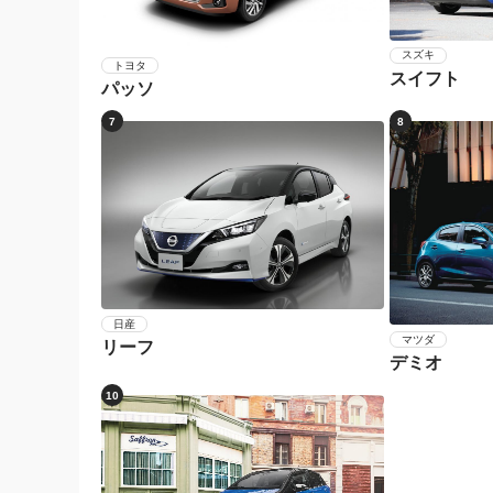
スズキ
トヨタ
スイフト
パッソ
7
8
日産
マツダ
リーフ
デミオ
10