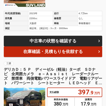
年式(初度登録)
2023年
走行
4.7万km
排気量
2200cc
修復歴
なし
地域
大阪府
車検
車検整備付
保証
保証有。 [保証付]：3ヶ月・3000km
中古車の状態を確認する
在庫確認・見積もりを依頼する
三菱
デリカＤ：５ Ｐ ディーゼル（軽油）ターボ ＳＤナ
ビ 全周囲カメラ ｅ－Ａｓｓｉｓｔ レーダークルー
ズ 禁煙車 両側電動パワースライドドア 電動リアゲー
ト パワーシート シートヒーター ＬＥＤヘッド ＥＴ
Ｃ
397
.9
支払総額
万円
車両本体価格
諸費用
380
17.9
万円
万円