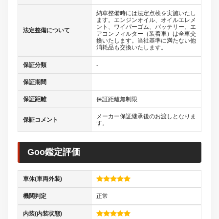
納車整備時には法定点検を実施いたし
ます。エンジンオイル、オイルエレメ
ント、ワイパーゴム、バッテリー、エ
法定整備について
アコンフィルター（装着車）は全車交
換いたします。当社基準に満たない他
消耗品も交換いたします。
保証分類
-
保証期間
保証距離
保証距離無制限
メーカー保証継承後のお渡しとなりま
保証コメント
す。
Goo鑑定評価
車体(車両外装)
機関判定
正常
内装(内装状態)