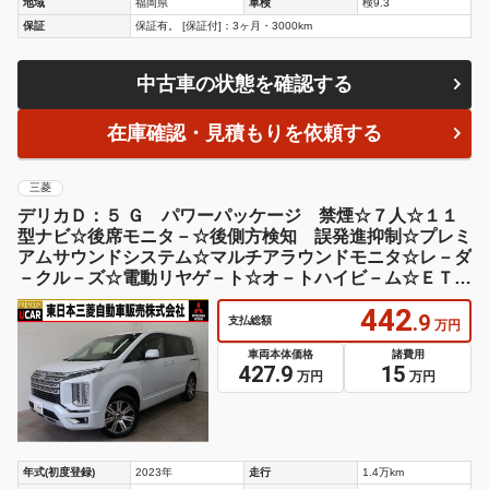
地域
福岡県
車検
検9.3
保証
保証有。 [保証付]：3ヶ月・3000km
中古車の状態を確認する
在庫確認・見積もりを依頼する
三菱
デリカＤ：５ Ｇ パワーパッケージ 禁煙☆７人☆１１
型ナビ☆後席モニタ－☆後側方検知 誤発進抑制☆プレミ
アムサウンドシステム☆マルチアラウンドモニタ☆レ－ダ
－クル－ズ☆電動リヤゲ－ト☆オ－トハイビ－ム☆ＥＴＣ
２．０☆車検整備付
442
.9
支払総額
万円
車両本体価格
諸費用
427.9
15
万円
万円
年式(初度登録)
2023年
走行
1.4万km