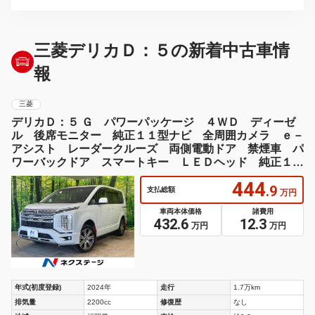
三菱デリカＤ：５の新着中古車情
報
三菱
デリカＤ：５ Ｇ パワーパッケージ ４ＷＤ ディーゼ
ル 後席モニター 純正１１型ナビ 全周囲カメラ ｅ－
アシスト レーダークルーズ 両側電動ドア 禁煙車 パ
ワーバックドア スマートキー ＬＥＤヘッド 純正１８
インチアルミ 車線逸脱警報
444
.9
支払総額
万円
車両本体価格
諸費用
432.6
12.3
万円
万円
年式(初度登録)
2024年
走行
1.7万km
排気量
2200cc
修復歴
なし