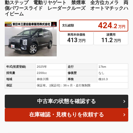
動ステップ 電動リヤゲート 禁煙車 全方位カメラ 両
側パワースライド レーダークルーズ オートマチックハ
イビーム
424
.2
支払総額
万円
車両本体価格
諸費用
413
11.2
万円
万円
年式(初度登録)
2025年
走行
17km
排気量
2200cc
修復歴
なし
地域
神奈川県
車検
検10.3
保証
保証有。 [保証付]：36ヶ月・走行無制限
中古車の状態を確認する
在庫確認・見積もりを依頼する