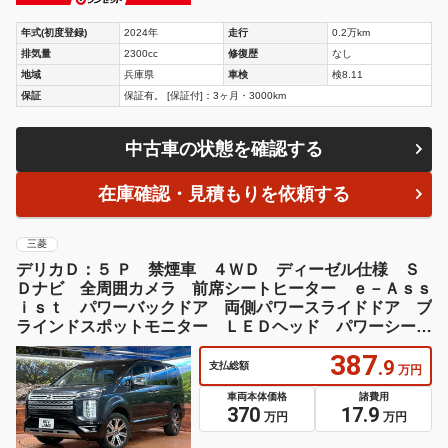
年式(初度登録)
2024年
走行
0.2万km
排気量
2300cc
修復歴
なし
地域
兵庫県
車検
検8.11
保証
保証有。 [保証付]：3ヶ月・3000km
中古車の状態を確認する
在庫確認・見積もりを依頼する
三菱
デリカＤ：５ Ｐ 禁煙車 ４ＷＤ ディーゼル仕様 Ｓ
Ｄナビ 全周囲カメラ 前席シートヒーター ｅ－Ａｓｓ
ｉｓｔ パワーバックドア 両側パワースライドドア ブ
ラインドスポットモニター ＬＥＤヘッド パワーシー
ト ＥＴＣ
387
.9
支払総額
万円
車両本体価格
諸費用
370
17.9
万円
万円