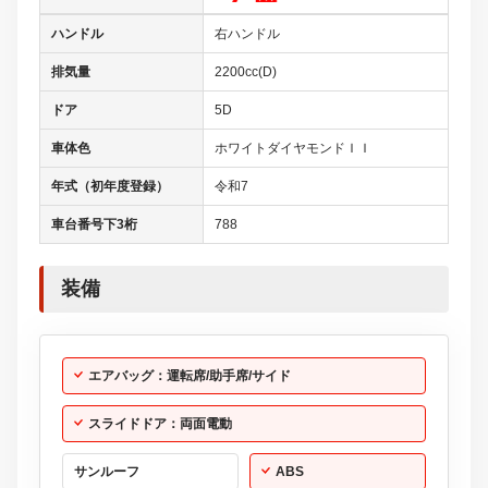
ハンドル
右ハンドル
排気量
2200cc(D)
ドア
5D
車体色
ホワイトダイヤモンドＩＩ
年式（初年度登録）
令和7
車台番号下3桁
788
装備
エアバッグ：運転席/助手席/サイド
スライドドア：両面電動
サンルーフ
ABS