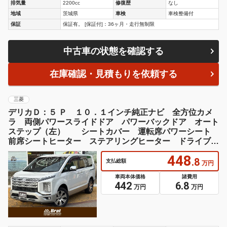
排気量
2200cc
修復歴
なし
地域
茨城県
車検
車検整備付
保証
保証有。 [保証付]：36ヶ月・走行無制限
中古車の状態を確認する
在庫確認・見積もりを依頼する
三菱
デリカＤ：５ Ｐ １０．１インチ純正ナビ 全方位カメ
ラ 両側パワースライドドア パワーバックドア オート
ステップ（左） シートカバー 運転席パワーシート
前席シートヒーター ステアリングヒーター ドライブレ
コーダー
448
.8
支払総額
万円
車両本体価格
諸費用
442
6.8
万円
万円