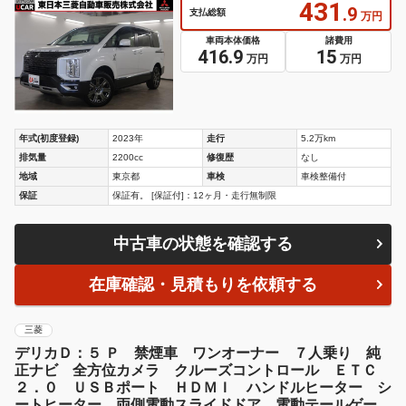
431
.9
支払総額
万円
車両本体価格
諸費用
416.9
15
万円
万円
年式(初度登録)
2023年
走行
5.2万km
排気量
2200cc
修復歴
なし
地域
東京都
車検
車検整備付
保証
保証有。 [保証付]：12ヶ月・走行無制限
中古車の状態を確認する
在庫確認・見積もりを依頼する
三菱
デリカＤ：５ Ｐ 禁煙車 ワンオーナー ７人乗り 純
正ナビ 全方位カメラ クルーズコントロール ＥＴＣ
２．０ ＵＳＢポート ＨＤＭＩ ハンドルヒーター シ
ートヒーター 両側電動スライドドア 電動テールゲー