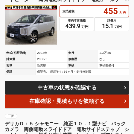
ト 車検整備
455
支払総額
万円
車両本体価格
諸費用
439.9
15.1
万円
万円
年式(初度登録)
2023年
走行
1.3万km
排気量
2300cc
修復歴
なし
地域
新潟県
車検
車検整備付
保証
保証有。 [保証付]：36ヶ月・走行無制限
中古車の状態を確認する
在庫確認・見積もりを依頼する
三菱
デリカＤ：５ シャモニー 純正１０．１型ナビ バック
カメラ 両側電動スライドドア 電動サイドステップ シ