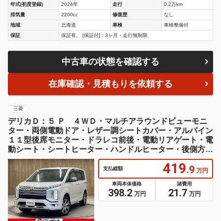
年式(初度登録)
2024年
走行
0.2万km
排気量
2200cc
修復歴
なし
地域
北海道
車検
車検整備付
保証
保証有。 [保証付]：3ヶ月・走行無制限
中古車の状態を確認する
在庫確認・見積もりを依頼する
三菱
デリカＤ：５ Ｐ ４ＷＤ・マルチアラウンドビューモニ
ター・両側電動ドア・レザー調シートカバー・アルパイン
１１型後席モニター・ドラレコ前後・電動リアゲート・電
動シート・シートヒーター・ハンドルヒーター・後側方車
両検知
419
.9
支払総額
万円
車両本体価格
諸費用
398.2
21.7
万円
万円