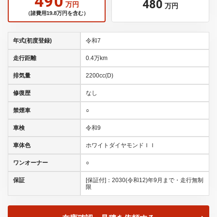
490
480
万円
万円
（諸費用19.8万円を含む）
年式(初度登録)
令和7
走行距離
0.4万km
排気量
2200cc(D)
修復歴
なし
禁煙車
○
車検
令和9
車体色
ホワイトダイヤモンドＩＩ
ワンオーナー
○
保証
[保証付]：2030(令和12)年9月まで・走行無制
限