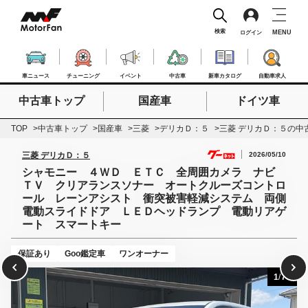
検索
MENU
ログイン
車ニュース
チューニング
イベント
中古車
新車カタログ
自動車求人
中古車トップ
国産車
ドイツ車
検索したいキーワードを入力
検索
TOP
中古車トップ
国産車
三菱
デリカＤ：５
三菱 デリカＤ：５の中
2026/05/10
三菱 デリカＤ：５
シャモニー ４ＷＤ ＥＴＣ 全周囲カメラ ナビ
ＴＶ クリアランスソナー オートクルーズコントロ
ール レーンアシスト 衝突被害軽減システム 両側
電動スライドドア ＬＥＤヘッドランプ 電動リアゲ
ート スマートキー
保証あり
Goo鑑定車
ワンオーナー
1
/
75