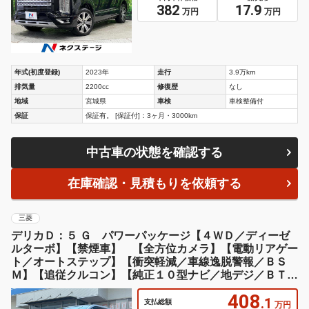
382
17.9
万円
万円
年式(初度登録)
2023年
走行
3.9万km
排気量
2200cc
修復歴
なし
地域
宮城県
車検
車検整備付
保証
保証有。 [保証付]：3ヶ月・3000km
中古車の状態を確認する
在庫確認・見積もりを依頼する
三菱
デリカＤ：５ Ｇ パワーパッケージ【４ＷＤ／ディーゼ
ルターボ】【禁煙車】 【全方位カメラ】【電動リアゲー
ト／オートステップ】【衝突軽減／車線逸脱警報／ＢＳ
Ｍ】【追従クルコン】【純正１０型ナビ／地デジ／ＢＴオ
ーディオ】【ヒーター付電動シート】【ステアリングヒー
408
ター】【ＥＴＣ】
.1
支払総額
万円