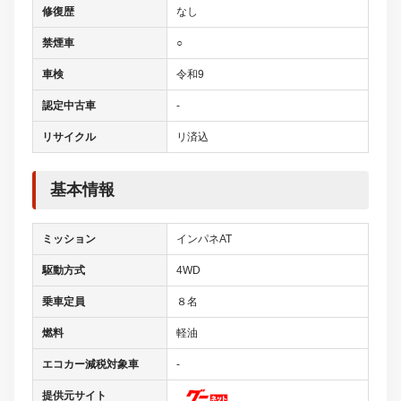
修復歴
なし
禁煙車
○
車検
令和9
認定中古車
-
リサイクル
リ済込
基本情報
ミッション
インパネAT
駆動方式
4WD
乗車定員
８名
燃料
軽油
エコカー減税対象車
-
提供元サイト