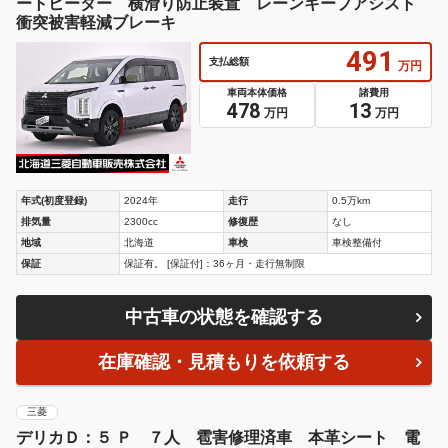
ートヒーター 横滑り防止装置 レーンキープアシスト
衝突被害軽減ブレーキ
491
支払総額
万円
車両本体価格
諸費用
478
13
万円
万円
年式(初度登録)
2024年
走行
0.5万km
排気量
2300cc
修復歴
なし
地域
北海道
車検
車検整備付
保証
保証有。 [保証付]：36ヶ月・走行無制限
中古車の状態を確認する
在庫確認・見積もりを依頼する
三菱
デリカＤ：５ Ｐ ７人 雹害修理済車 本革シート 電