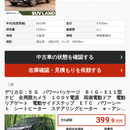
年式(初度登録)
2023年
走行
3.8万km
排気量
2200cc
修復歴
なし
地域
大阪府
車検
車検整備付
保証
保証有。 [保証付]：3ヶ月・3000km
中古車の状態を確認する
在庫確認・見積もりを依頼する
三菱
デリカＤ：５ Ｇ パワーパッケージ ＢＩＧ－Ｘ１１型
ナビ 全周囲カメラ １００Ｖ電源 両側電動ドア 電動
リアゲート 電動サイドステップ ＥＴＣ パワーシー
ト シートヒーター ステアリングヒーター ｅ－アシス
ト レーダークルーズ 禁煙車
399
.9
支払総額
万円
車両本体価格
諸費用