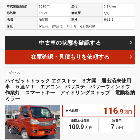
年式(初度登録)
2026年
走行
0.3万km
排気量
660cc
修復歴
なし
地域
滋賀県
車検
検11.1
保証
保証有。 [保証付]：12ヶ月・走行無制限
中古車の状態を確認する
在庫確認・見積もりを依頼する
ダイハツ
ハイゼットトラック エクストラ ３方開 届出済未使用
車 ５速ＭＴ エアコン パワステ パワーウィンドウ
作業灯 スマートキー アイドリングストップ 電動格納
ミラー
116
.9
支払総額
万円
車両本体価格
諸費用
109.9
7
万円
万円