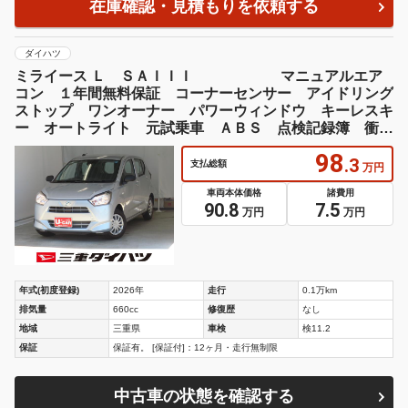
在庫確認・見積もりを依頼する
ダイハツ
ミライース Ｌ ＳＡＩＩＩ マニュアルエア
コン １年間無料保証 コーナーセンサー アイドリング
ストップ ワンオーナー パワーウィンドウ キーレスキ
ー オートライト 元試乗車 ＡＢＳ 点検記録簿 衝突
回避支援ブレーキ ペダル踏み間違い抑制
98
.3
支払総額
万円
車両本体価格
諸費用
90.8
7.5
万円
万円
年式(初度登録)
2026年
走行
0.1万km
排気量
660cc
修復歴
なし
地域
三重県
車検
検11.2
保証
保証有。 [保証付]：12ヶ月・走行無制限
中古車の状態を確認する