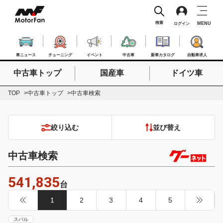
検索
MENU
ログイン
車ニュース
チューニング
イベント
中古車
新車カタログ
自動車求人
中古車トップ
国産車
ドイツ車
検索したいキーワードを入力
検索
TOP
中古車トップ
中古車検索
絞り込む
並び替え
中古車検索
541,835
台
1
2
3
4
5
スバル