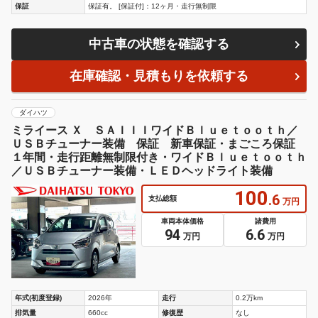
保証
保証有。 [保証付]：12ヶ月・走行無制限
中古車の状態を確認する
在庫確認・見積もりを依頼する
ダイハツ
ミライース Ｘ ＳＡＩＩＩワイドＢｌｕｅｔｏｏｔｈ／
ＵＳＢチューナー装備 保証 新車保証・まごころ保証
１年間・走行距離無制限付き・ワイドＢｌｕｅｔｏｏｔｈ
／ＵＳＢチューナー装備・ＬＥＤヘッドライト装備
100
.6
支払総額
万円
車両本体価格
諸費用
94
6.6
万円
万円
年式(初度登録)
2026年
走行
0.2万km
排気量
660cc
修復歴
なし