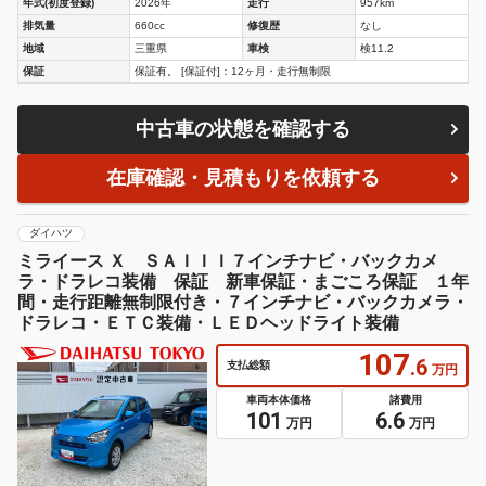
年式(初度登録)
2026年
走行
957km
排気量
660cc
修復歴
なし
地域
三重県
車検
検11.2
保証
保証有。 [保証付]：12ヶ月・走行無制限
中古車の状態を確認する
在庫確認・見積もりを依頼する
ダイハツ
ミライース Ｘ ＳＡＩＩＩ７インチナビ・バックカメ
ラ・ドラレコ装備 保証 新車保証・まごころ保証 １年
間・走行距離無制限付き・７インチナビ・バックカメラ・
ドラレコ・ＥＴＣ装備・ＬＥＤヘッドライト装備
107
.6
支払総額
万円
車両本体価格
諸費用
101
6.6
万円
万円