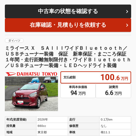
中古車の状態を確認する
在庫確認・見積もりを依頼する
ダイハツ
ミライース Ｘ ＳＡＩＩＩワイドＢｌｕｅｔｏｏｔｈ／
ＵＳＢチューナー装備 保証 新車保証・まごころ保証
１年間・走行距離無制限付き・ワイドＢｌｕｅｔｏｏｔｈ
／ＵＳＢチューナー装備・ＬＥＤヘッドライト装備
100
.6
支払総額
万円
車両本体価格
諸費用
94
6.6
万円
万円
年式(初度登録)
2026年
走行
0.1万km
排気量
660cc
修復歴
なし
地域
東京都
車検
検11.1