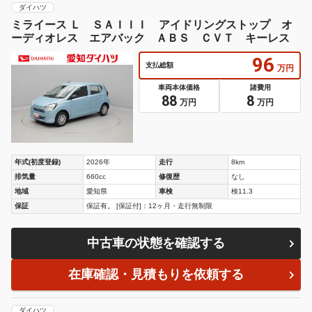
ダイハツ
ミライース Ｌ ＳＡＩＩＩ アイドリングストップ オ
ーディオレス エアバック ＡＢＳ ＣＶＴ キーレス
96
支払総額
万円
車両本体価格
諸費用
88
8
万円
万円
年式(初度登録)
2026年
走行
8km
排気量
660cc
修復歴
なし
地域
愛知県
車検
検11.3
保証
保証有。 [保証付]：12ヶ月・走行無制限
中古車の状態を確認する
在庫確認・見積もりを依頼する
ダイハツ