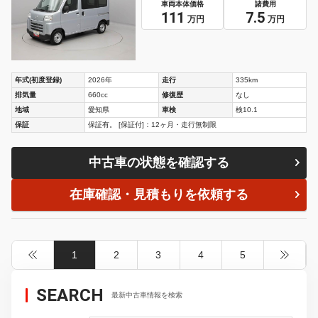
車両本体価格
諸費用
111
7.5
万円
万円
年式(初度登録)
2026年
走行
335km
排気量
660cc
修復歴
なし
地域
愛知県
車検
検10.1
保証
保証有。 [保証付]：12ヶ月・走行無制限
中古車の状態を確認する
在庫確認・見積もりを依頼する
1
2
3
4
5
SEARCH
最新中古車情報を検索