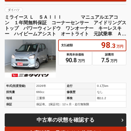
ダイハツ
ミライース Ｌ ＳＡＩＩＩ マニュアルエアコ
ン １年間無料保証 コーナーセンサー アイドリングス
トップ パワーウィンドウ ワンオーナー キーレスキ
ー ハイビームアシスト オートライト 元試乗車 ＡＢ
Ｓ 点検記録簿 衝突回避支援ブレーキ ペダル踏み間違
98
い抑制
.3
支払総額
万円
車両本体価格
諸費用
90.8
7.5
万円
万円
年式(初度登録)
2026年
走行
0.1万km
排気量
660cc
修復歴
なし
地域
三重県
車検
検11.2
保証
保証有。 [保証付]：12ヶ月・走行無制限
中古車の状態を確認する