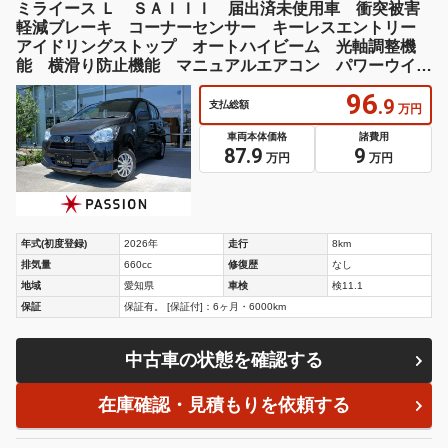
ミライース Ｌ ＳＡＩＩＩ 届出済未使用車 衝突被害
軽減ブレーキ コーナーセンサー キーレスエントリー
アイドリングストップ オートハイビーム 光軸調整機
能 横滑り防止機能 マニュアルエアコン パワーウイン
ドウ 保証あり
96
.9
支払総額
万円
車両本体価格
諸費用
87.9
9
万円
万円
年式(初度登録)
2026年
走行
8km
排気量
660cc
修復歴
なし
地域
愛知県
車検
検11.1
保証
保証有。 [保証付]：6ヶ月・6000km
中古車の状態を確認する
在庫確認・見積もりを依頼する