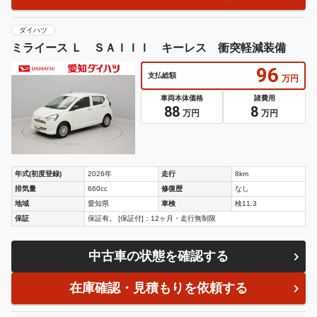
ダイハツ
ミライース Ｌ ＳＡＩＩＩ キーレス 衝突軽減装備
96
支払総額
万円
車両本体価格
諸費用
88
8
万円
万円
年式(初度登録)
2026年
走行
8km
排気量
660cc
修復歴
なし
地域
愛知県
車検
検11.3
保証
保証有。 [保証付]：12ヶ月・走行無制限
中古車の状態を確認する
在庫確認・見積もりを依頼する