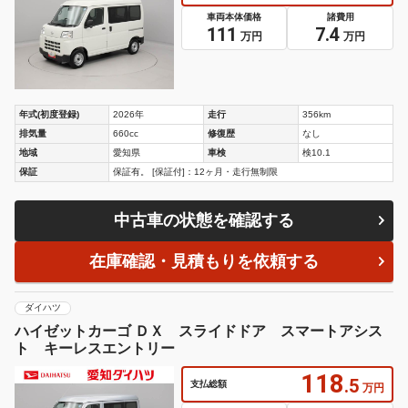
車両本体価格
諸費用
111
7.4
万円
万円
年式(初度登録)
2026年
走行
356km
排気量
660cc
修復歴
なし
地域
愛知県
車検
検10.1
保証
保証有。 [保証付]：12ヶ月・走行無制限
中古車の状態を確認する
在庫確認・見積もりを依頼する
ダイハツ
ハイゼットカーゴ ＤＸ スライドドア スマートアシス
ト キーレスエントリー
118
.5
支払総額
万円