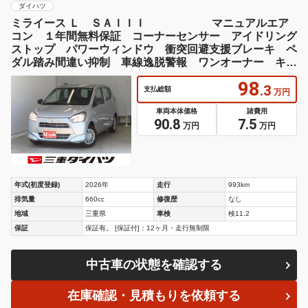
ダイハツ
ミライース Ｌ ＳＡＩＩＩ マニュアルエア
コン １年間無料保証 コーナーセンサー アイドリング
ストップ パワーウィンドウ 衝突回避支援ブレーキ ペ
ダル踏み間違い抑制 車線逸脱警報 ワンオーナー キー
レスキー ハイビームアシスト オートライト 元試乗
98
車 点検記録簿
.3
支払総額
万円
車両本体価格
諸費用
90.8
7.5
万円
万円
年式(初度登録)
2026年
走行
993km
排気量
660cc
修復歴
なし
地域
三重県
車検
検11.2
保証
保証有。 [保証付]：12ヶ月・走行無制限
中古車の状態を確認する
在庫確認・見積もりを依頼する