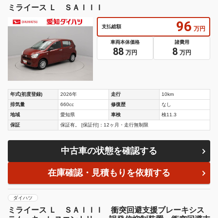
ミライース Ｌ ＳＡＩＩＩ
96
支払総額
万円
車両本体価格
諸費用
88
8
万円
万円
年式(初度登録)
2026年
走行
10km
排気量
660cc
修復歴
なし
地域
愛知県
車検
検11.3
保証
保証有。 [保証付]：12ヶ月・走行無制限
中古車の状態を確認する
在庫確認・見積もりを依頼する
ダイハツ
ミライース Ｌ ＳＡＩＩＩ 衝突回避支援ブレーキシス