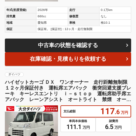
年式(初度登録)
2026年
走行
0.1万km
排気量
660cc
修復歴
なし
地域
愛知県
車検
検10.1
保証
保証有。 [保証付]：12ヶ月・走行無制限
中古車の状態を確認する
在庫確認・見積もりを依頼する
ダイハツ
ハイゼットカーゴ ＤＸ ワンオーナー 走行距離無制限
１２ヶ月保証付き 運転席エアバック 衝突回避支援ブレ
ーキ キーレスエントリ ｉ－ｓｔｏｐ 運転席助手席エ
アバック レーンアシスト オートライト 禁煙 オート
マチックハイビーム １オーナー
117
.6
支払総額
万円
車両本体価格
諸費用
111.1
6.5
万円
万円