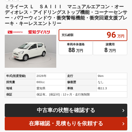
ミライース Ｌ ＳＡＩＩＩ マニュアルエアコン・オー
ディオレス・アイドリングストップ機能・コーナーセンサ
ー・パワーウィンドウ・衝突警報機能・衝突回避支援ブレ
ーキ・キーレスエントリー
96
支払総額
万円
車両本体価格
諸費用
88
8
万円
万円
年式(初度登録)
2026年
走行
9km
排気量
660cc
修復歴
なし
地域
愛知県
車検
検11.3
保証
保証有。 [保証付]：12ヶ月・走行無制限
中古車の状態を確認する
在庫確認・見積もりを依頼する