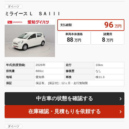
ダイハツ
ミライース Ｌ ＳＡＩＩＩ
96
支払総額
万円
車両本体価格
諸費用
88
8
万円
万円
年式(初度登録)
2026年
走行
10km
排気量
660cc
修復歴
なし
地域
愛知県
車検
検11.3
保証
保証有。 [保証付]：12ヶ月・走行無制限
中古車の状態を確認する
在庫確認・見積もりを依頼する
ダイハツ