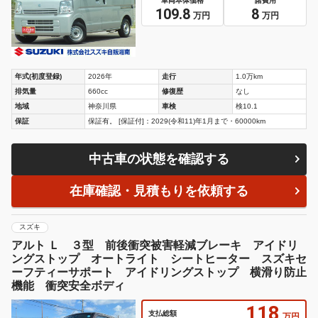
車両本体価格
諸費用
109.8
8
万円
万円
年式(初度登録)
2026年
走行
1.0万km
排気量
660cc
修復歴
なし
地域
神奈川県
車検
検10.1
保証
保証有。 [保証付]：2029(令和11)年1月まで・60000km
中古車の状態を確認する
在庫確認・見積もりを依頼する
スズキ
アルト Ｌ ３型 前後衝突被害軽減ブレーキ アイドリ
ングストップ オートライト シートヒーター スズキセ
ーフティーサポート アイドリングストップ 横滑り防止
機能 衝突安全ボディ
118
支払総額
万円