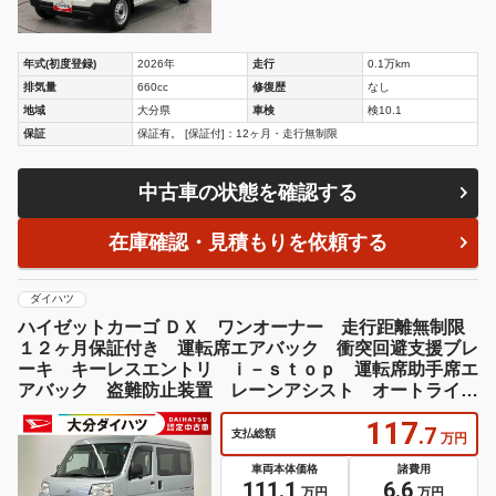
年式(初度登録)
2026年
走行
0.1万km
排気量
660cc
修復歴
なし
地域
大分県
車検
検10.1
保証
保証有。 [保証付]：12ヶ月・走行無制限
中古車の状態を確認する
在庫確認・見積もりを依頼する
ダイハツ
ハイゼットカーゴ ＤＸ ワンオーナー 走行距離無制限
１２ヶ月保証付き 運転席エアバック 衝突回避支援ブレ
ーキ キーレスエントリ ｉ－ｓｔｏｐ 運転席助手席エ
アバック 盗難防止装置 レーンアシスト オートライ
ト オートマチックハイビーム
117
.7
支払総額
万円
車両本体価格
諸費用
111.1
6.6
万円
万円