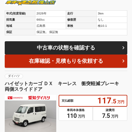
年式(初度登録)
2026年
走行
3km
排気量
660cc
修復歴
なし
地域
広島県
車検
検10.1
保証
保証無。 保証無
中古車の状態を確認する
在庫確認・見積もりを依頼する
ダイハツ
ハイゼットカーゴ ＤＸ キーレス 衝突軽減ブレーキ
両側スライドドア
117
.5
支払総額
万円
車両本体価格
諸費用
110
7.5
万円
万円