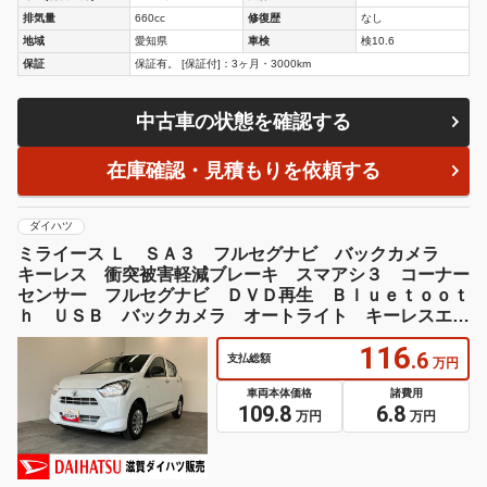
排気量
660cc
修復歴
なし
地域
愛知県
車検
検10.6
保証
保証有。 [保証付]：3ヶ月・3000km
中古車の状態を確認する
在庫確認・見積もりを依頼する
ダイハツ
ミライース Ｌ ＳＡ３ フルセグナビ バックカメラ
キーレス 衝突被害軽減ブレーキ スマアシ３ コーナー
センサー フルセグナビ ＤＶＤ再生 Ｂｌｕｅｔｏｏｔ
ｈ ＵＳＢ バックカメラ オートライト キーレスエン
トリー エコアイドル
116
.6
支払総額
万円
車両本体価格
諸費用
109.8
6.8
万円
万円