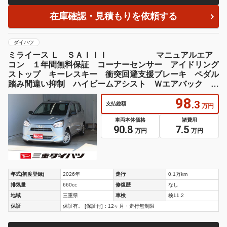
在庫確認・見積もりを依頼する
ダイハツ
ミライース Ｌ ＳＡＩＩＩ マニュアルエア
コン １年間無料保証 コーナーセンサー アイドリング
ストップ キーレスキー 衝突回避支援ブレーキ ペダル
踏み間違い抑制 ハイビームアシスト Ｗエアバック オ
ートライト 元試乗車 ＡＢＳ 安全ボディ 点検記録簿
98
.3
支払総額
万円
車両本体価格
諸費用
90.8
7.5
万円
万円
年式(初度登録)
2026年
走行
0.1万km
排気量
660cc
修復歴
なし
地域
三重県
車検
検11.2
保証
保証有。 [保証付]：12ヶ月・走行無制限