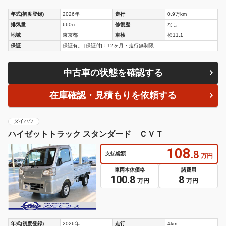
年式(初度登録)
2026年
走行
0.9万km
排気量
660cc
修復歴
なし
地域
東京都
車検
検11.1
保証
保証有。 [保証付]：12ヶ月・走行無制限
中古車の状態を確認する
在庫確認・見積もりを依頼する
ダイハツ
ハイゼットトラック スタンダード ＣＶＴ
108
.8
支払総額
万円
車両本体価格
諸費用
100.8
8
万円
万円
年式(初度登録)
2026年
走行
4km