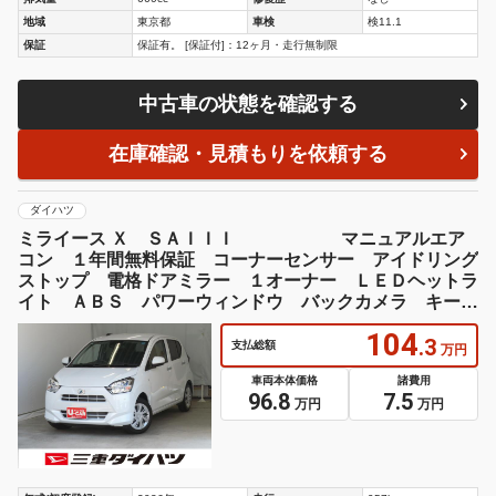
地域
東京都
車検
検11.1
保証
保証有。 [保証付]：12ヶ月・走行無制限
中古車の状態を確認する
在庫確認・見積もりを依頼する
ダイハツ
ミライース Ｘ ＳＡＩＩＩ マニュアルエア
コン １年間無料保証 コーナーセンサー アイドリング
ストップ 電格ドアミラー １オーナー ＬＥＤヘットラ
イト ＡＢＳ パワーウィンドウ バックカメラ キーレ
スエントリー 衝突回避支援ブレーキ ペダル踏み間違い
104
抑制
.3
支払総額
万円
車両本体価格
諸費用
96.8
7.5
万円
万円