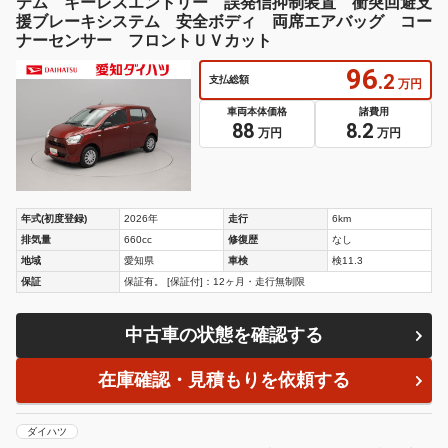
テム キーレスエントリー 誤発信抑制装置 衝突回避支
援ブレーキシステム 安全ボディ 両席エアバッグ コー
ナーセンサー フロントＵＶカット
96
.2
支払総額
万円
車両本体価格
諸費用
88
8.2
万円
万円
年式(初度登録)
2026年
走行
6km
排気量
660cc
修復歴
なし
地域
愛知県
車検
検11.3
保証
保証有。 [保証付]：12ヶ月・走行無制限
中古車の状態を確認する
在庫確認・見積もりを依頼する
ダイハツ