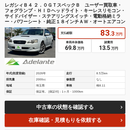
レガシィＢ４ ２．０ＧＴスペックＢ ユーザー買取車・
フォグランプ・ＨＩＤヘッドライト・キーレスリモコン・
サイドバイザー・ステアリングスイッチ・電動格納ミラ
ー・パワーシート・純正１８インチＡＷ・オートエアコン
83
.3
支払総額
万円
車両本体価格
諸費用
69.8
13.5
万円
万円
年式(初度登録)
2026年
走行
8.5万km
排気量
2000cc
修復歴
なし
地域
埼玉県
車検
検8.11
保証
保証有。 [保証付]：1ヶ月・1000km
中古車の状態を確認する
在庫確認・見積もりを依頼する