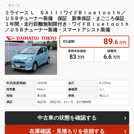
ダイハツ
ミライース Ｌ ＳＡＩＩＩワイドＢｌｕｅｔｏｏｔｈ／
ＵＳＢチューナー装備 保証 新車保証・まごころ保証
１年間・走行距離無制限付き・ワイドＢｌｕｅｔｏｏｔｈ
／ＵＳＢチューナー装備・スマートアシスト装備
89
.6
支払総額
万円
車両本体価格
諸費用
83
6.6
万円
万円
年式(初度登録)
2026年
走行
0.2万km
排気量
660cc
修復歴
なし
地域
東京都
車検
検11.1
保証
保証有。 [保証付]：12ヶ月・走行無制限
中古車の状態を確認する
在庫確認・見積もりを依頼する