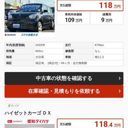
118
支払総額
万円
車両本体価格
諸費用
109
9
万円
万円
年式(初度登録)
2026年
走行
676km
排気量
660cc
修復歴
なし
地域
大分県
車検
検11.3
保証
保証有。 [保証付]：36ヶ月・走行無制限
中古車の状態を確認する
在庫確認・見積もりを依頼する
ダイハツ
ハイゼットカーゴ ＤＸ
118
.4
支払総額
万円