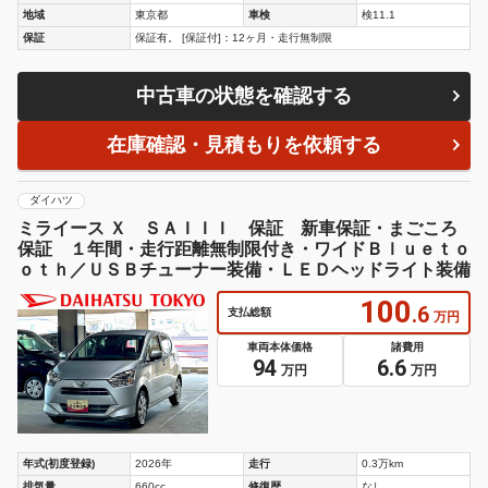
地域
東京都
車検
検11.1
保証
保証有。 [保証付]：12ヶ月・走行無制限
中古車の状態を確認する
在庫確認・見積もりを依頼する
ダイハツ
ミライース Ｘ ＳＡＩＩＩ 保証 新車保証・まごころ
保証 １年間・走行距離無制限付き・ワイドＢｌｕｅｔｏ
ｏｔｈ／ＵＳＢチューナー装備・ＬＥＤヘッドライト装備
100
.6
支払総額
万円
車両本体価格
諸費用
94
6.6
万円
万円
年式(初度登録)
2026年
走行
0.3万km
排気量
660cc
修復歴
なし