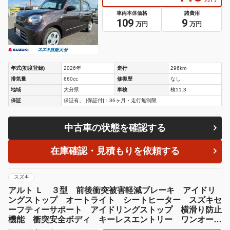
車両本体価格
諸費用
109
9
万円
万円
年式(初度登録)
2026年
走行
296km
排気量
660cc
修復歴
なし
地域
大分県
車検
検11.3
保証
保証有。 [保証付]：36ヶ月・走行無制限
中古車の状態を確認する
在庫確認・見積もりを依頼する
スズキ
アルト Ｌ ３型 前後衝突被害軽減ブレーキ アイドリ
ングストップ オートライト シートヒーター スズキセ
ーフティーサポート アイドリングストップ 横滑り防止
機能 衝突安全ボディ キーレスエントリー ワンオーナ
ー