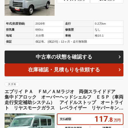
年式(初度登録)
2026年
走行
0.2万km
排気量
660cc
修復歴
なし
地域
大分県
車検
検10.1
保証
保証有。 [保証付]：12ヶ月・走行無制限
中古車の状態を確認する
在庫確認・見積もりを依頼する
スズキ
エブリイ ＰＡ ＦＭ／ＡＭラジオ 両側スライドドア
集中ドアロック オーバーヘッドシェルフ ＥＳＰ（車両
走行安定補助システム） アイドルストップ オートライ
ト リヤスモークガラス レベライザー リヤパーキング
センター
117
.8
支払総額
万円