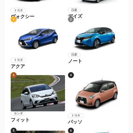
日産
トヨタ
デイズ
ヴォクシー
1
2
日産
トヨタ
ノート
アクア
3
4
ホンダ
トヨタ
フィット
パッソ
5
6