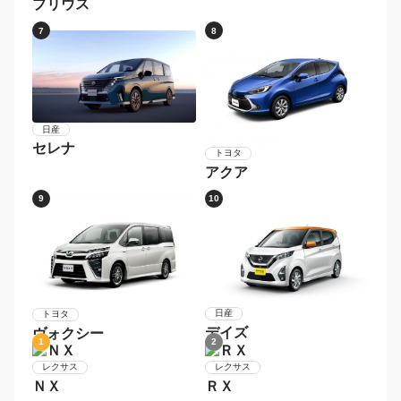
タント
ホンダ
Ｎ−ＢＯＸカスタム
3
4
ホンダ
スズキ
Ｎ−ＢＯＸ
ハスラー
5
6
ダイハツ
ムーヴ
トヨタ
プリウス
7
8