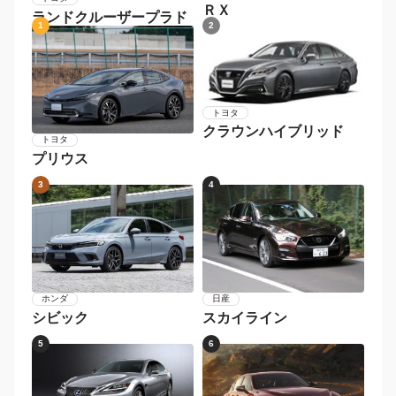
ＲＸ
ランドクルーザープラド
1
2
トヨタ
クラウンハイブリッド
トヨタ
プリウス
3
4
日産
ホンダ
スカイライン
シビック
5
6