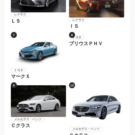
レクサス
レクサス
ＬＳ
ＩＳ
7
8
トヨタ
トヨタ
マークＸ
プリウスＰＨＶ
9
10
メルセデス・ベンツ
Ｃクラス
メルセデス・ベンツ