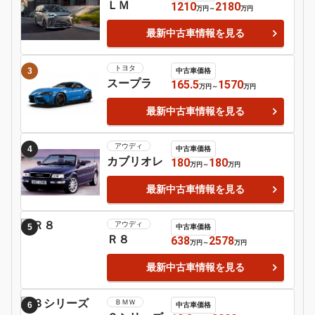
日産
シルビア
Motor-Fan 注目の車種
ローバー
1
中古車価格
ＭＩＮＩ
89.8
560
万円
～
万円
最新中古車情報を見る
レクサス
2
中古車価格
ＬＭ
1210
2180
万円
～
万円