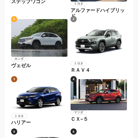
ステップワゴン
トヨタ
アルファードハイブリッ
ド
1
2
ホンダ
トヨタ
ヴェゼル
ＲＡＶ４
3
4
マツダ
トヨタ
ＣＸ−５
ハリアー
5
6