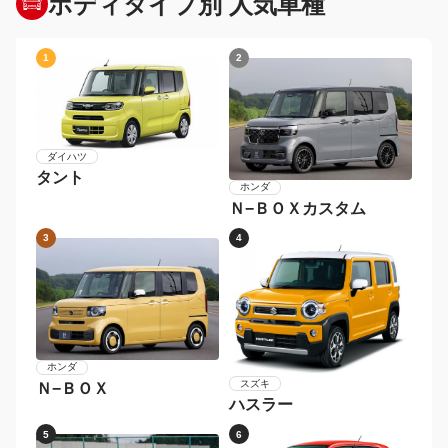
ボディタイプ別 人気車種
1
2
ダイハツ
タント
ホンダ
Ｎ−ＢＯＸカスタム
3
4
ホンダ
スズキ
Ｎ−ＢＯＸ
ハスラー
5
6