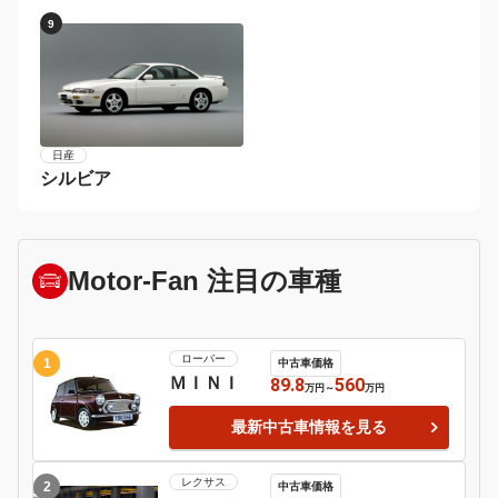
3
4
日産
フェアレディＺ
ＢＭＷ
２シリーズ
5
6
ポルシェ
９１１
日産
マーチ
7
8
ＢＭＷ
ホンダ
１シリーズ
Ｓ６６０
9