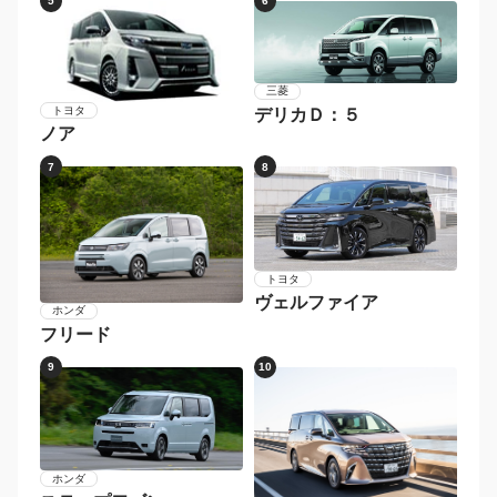
5
6
三菱
トヨタ
デリカＤ：５
ノア
7
8
トヨタ
ヴェルファイア
ホンダ
フリード
9
10
ホンダ