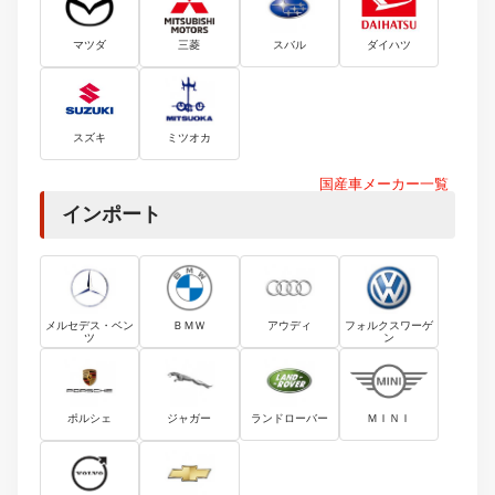
マツダ
三菱
スバル
ダイハツ
スズキ
ミツオカ
国産車メーカー一覧
インポート
メルセデス・ベン
ＢＭＷ
アウディ
フォルクスワーゲ
ツ
ン
ポルシェ
ジャガー
ランドローバー
ＭＩＮＩ