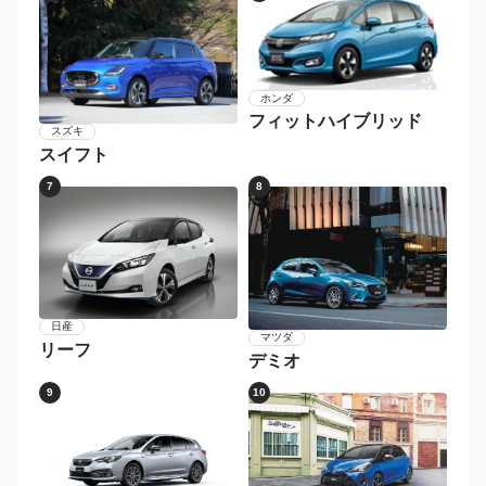
ホンダ
フィットハイブリッド
スズキ
スイフト
7
8
日産
マツダ
リーフ
デミオ
9
10