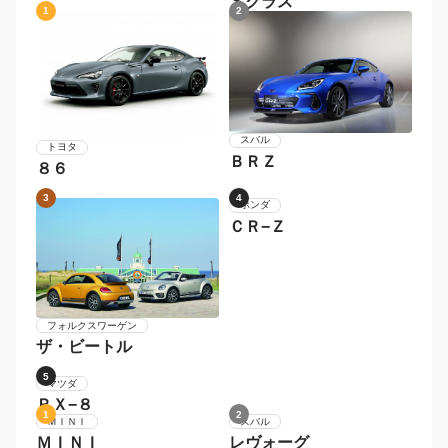
Ｓクラス
1
2
スバル
トヨタ
ＢＲＺ
８６
3
4
フォルクスワーゲン
ホンダ
ザ・ビートル
ＣＲ−Ｚ
5