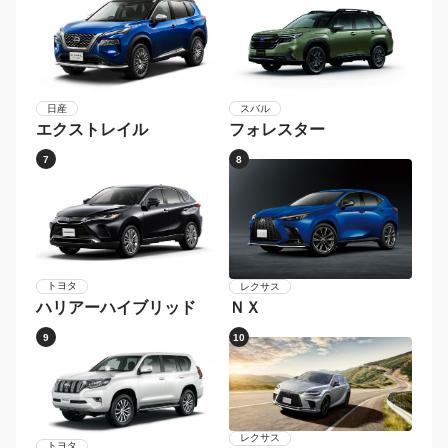
日産
スバル
エクストレイル
フォレスター
7
8
トヨタ
レクサス
ハリアーハイブリッド
ＮＸ
9
10
レクサス
トヨタ