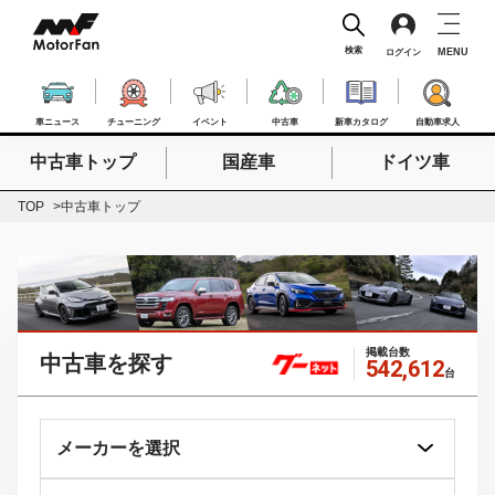
検索
MENU
ログイン
車ニュース
チューニング
イベント
中古車
新車カタログ
自動車求人
中古車トップ
国産車
ドイツ車
検索したいキーワードを入力
検索
TOP
中古車トップ
掲載台数
中古車を探す
542,612
台