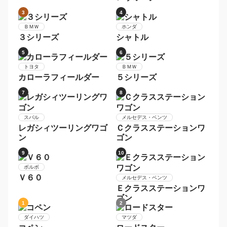
マツダ
ＲＸ−８
1
2
スバル
レヴォーグ
ＭＩＮＩ
ＭＩＮＩ
3
4
ホンダ
ＢＭＷ
シャトル
３シリーズ
5
6