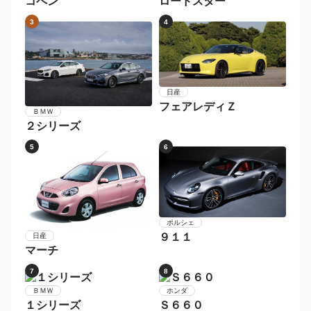
トヨタ
ＢＭＷ
カローラフィールダー
５シリーズ
7
8
メルセデス・ベンツ
Ｃクラスステーションワ
ゴン
スバル
レガシィツーリングワゴ
ン
9
10
ボルボ
メルセデス・ベンツ
Ｖ６０
Ｅクラスステーションワ
ゴン
1
2
ダイハツ
マツダ
コペン
ロードスター