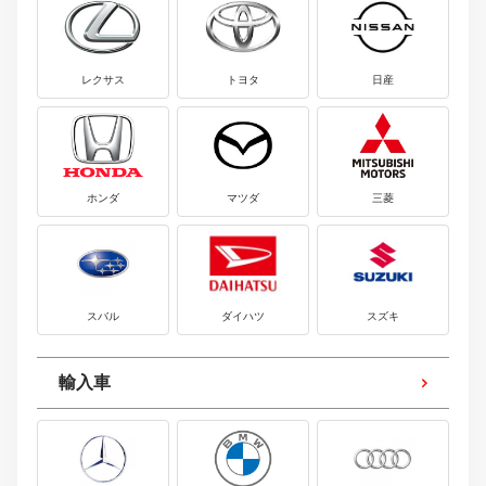
レクサス
トヨタ
日産
ホンダ
マツダ
三菱
スバル
ダイハツ
スズキ
輸入車