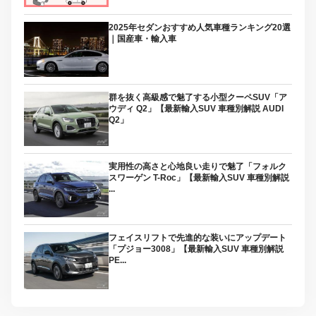
2025年セダンおすすめ人気車種ランキング20選
｜国産車・輸入車
群を抜く高級感で魅了する小型クーペSUV「ア
ウディ Q2」【最新輸入SUV 車種別解説 AUDI
Q2」
実用性の高さと心地良い走りで魅了「フォルク
スワーゲン T-Roc」【最新輸入SUV 車種別解説
...
フェイスリフトで先進的な装いにアップデート
「プジョー3008」【最新輸入SUV 車種別解説
PE...