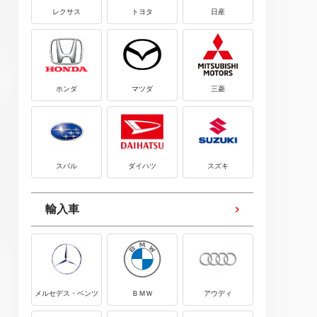
レクサス
トヨタ
日産
ホンダ
マツダ
三菱
スバル
ダイハツ
スズキ
輸入車
メルセデス・ベンツ
ＢＭＷ
アウディ