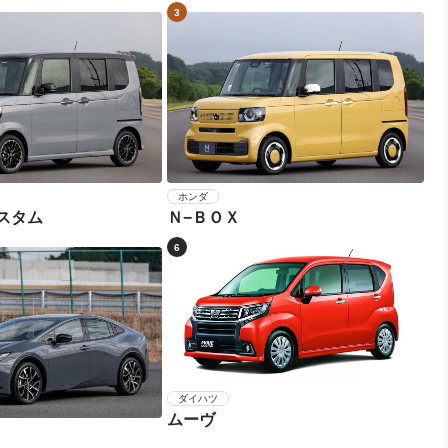
3
ホンダ
スタム
Ｎ−ＢＯＸ
6
ダイハツ
ムーヴ