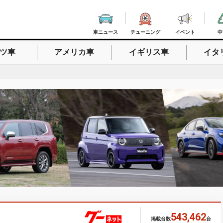
車ニュース
チューニング
イベント
中
ツ車
アメリカ車
イギリス車
イタ
入力
543,462
掲載台数
台