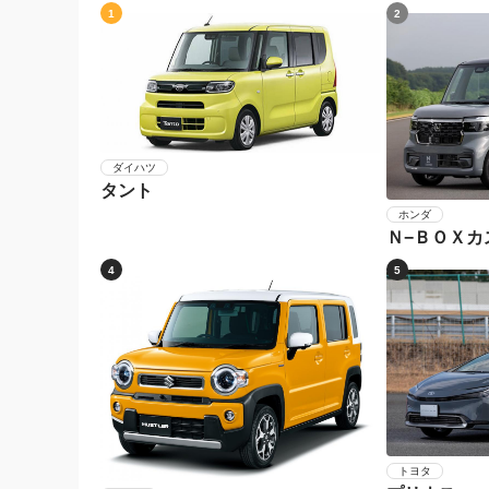
1
2
ダイハツ
タント
ホンダ
Ｎ−ＢＯＸカ
4
5
トヨタ