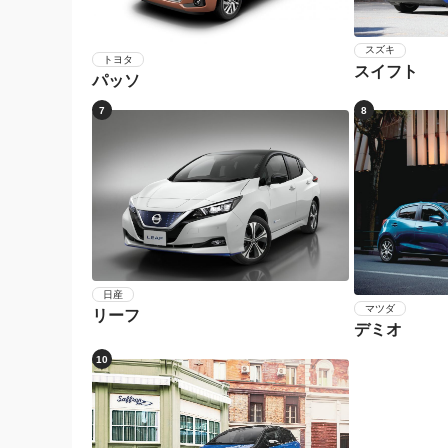
スズキ
トヨタ
スイフト
パッソ
7
8
日産
マツダ
リーフ
デミオ
10