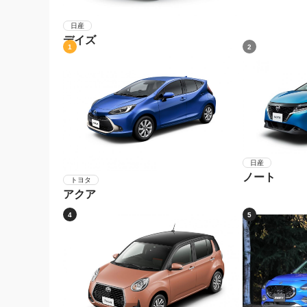
日産
デイズ
1
2
日産
ノート
トヨタ
アクア
4
5