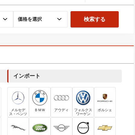
検索する
インポート
メルセデ
ＢＭＷ
アウディ
フォルクス
ポルシェ
ス・ベンツ
ワーゲン