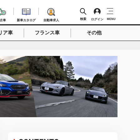
検索
ログイン
MENU
古車
新車カタログ
自動車求人
リア車
フランス車
その他
検索