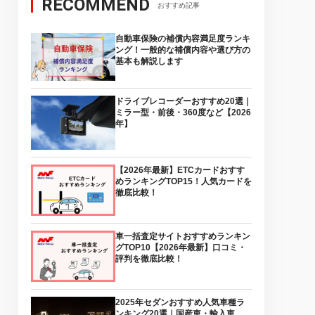
RECOMMEND
おすすめ記事
自動車保険の補償内容満足度ランキ
ング！一般的な補償内容や選び方の
基本も解説します
ドライブレコーダーおすすめ20選｜
ミラー型・前後・360度など【2026
年】
【2026年最新】ETCカードおすす
めランキングTOP15！人気カードを
徹底比較！
車一括査定サイトおすすめランキン
グTOP10【2026年最新】口コミ・
評判を徹底比較！
2025年セダンおすすめ人気車種ラ
ンキング20選｜国産車・輸入車