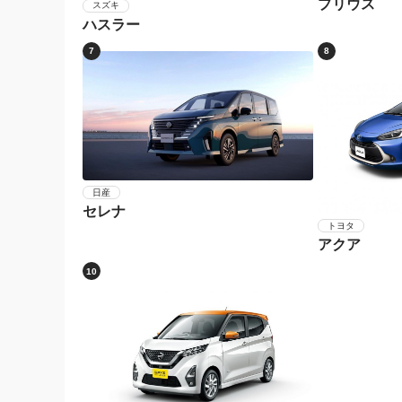
プリウス
スズキ
ハスラー
7
8
日産
セレナ
トヨタ
アクア
10