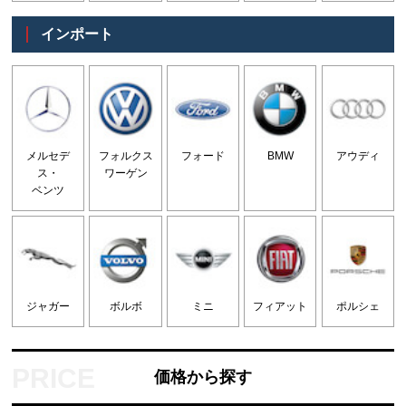
インポート
メルセデ
フォルクス
フォード
BMW
アウディ
ス・
ワーゲン
ベンツ
ジャガー
ボルボ
ミニ
フィアット
ポルシェ
価格から探す