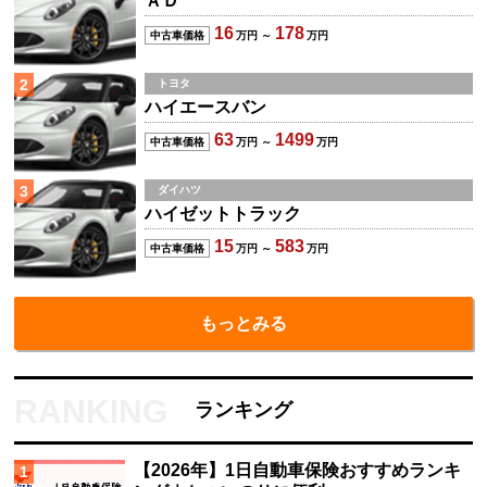
ＡＤ
16
178
中古車価格
万円 ～
万円
2
トヨタ
ハイエースバン
63
1499
中古車価格
万円 ～
万円
3
ダイハツ
ハイゼットトラック
15
583
中古車価格
万円 ～
万円
もっとみる
ランキング
【2026年】1日自動車保険おすすめランキ
1