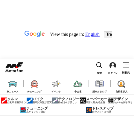
MENU
検索
ログイン
車ニュース
チューニング
イベント
中古車
新車カタログ
自動車求人
クルマ
バイク
テクノロジー
スーパーカー
デザイン
自動車情報満タン
新車試乗記が充実
機械は中が美しい
最新の最先端主義
カタチを解き明す
チューニング
ドレスアップ
広がるクルマ遊び
自分スタイル発見