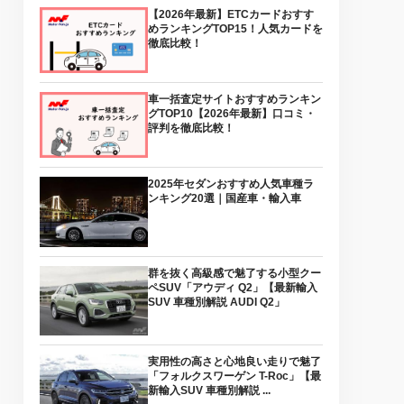
【2026年最新】ETCカードおすす
めランキングTOP15！人気カードを
徹底比較！
車一括査定サイトおすすめランキン
グTOP10【2026年最新】口コミ・
評判を徹底比較！
2025年セダンおすすめ人気車種ラ
ンキング20選｜国産車・輸入車
群を抜く高級感で魅了する小型クー
ペSUV「アウディ Q2」【最新輸入
SUV 車種別解説 AUDI Q2」
実用性の高さと心地良い走りで魅了
「フォルクスワーゲン T-Roc」【最
新輸入SUV 車種別解説 ...