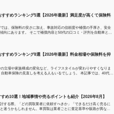
おすすめランキング5選【2026年最新】満足度が高くて保険料
びでは、保険料の安さに加え、事故対応の信頼度や補償の手厚さ、安全
償内容と50代の口コミ・評判を自動車と保
おすすめランキング8選【2026年最新】料金相場や保険料を抑
での立場や家族構成の変化など、ライフスタイルが変わりやすくなりま
、自動車保険の見直しを考える人もいるでしょう。 本記事では、40代に
すめ10選！地域事情や売るポイントも紹介【2026年8月】
討する際、「どの買取業者に依頼すべきか」「できるだけ高く売るに
と迷うかもしれません。車買取は業者ごとに査定基準や販路が異なる