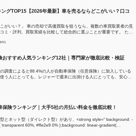
ングTOP15【2026年最新】車を売るならどこがいい？口コ
！
こがいい？」 車の売却で高価買取を狙うなら、複数の車買取業者の見
コミ・評判、買取実績を比較して総合的に選ぶことが重要です。 ただ
8/01
保険おすすめ人気ランキング12社｜専門家が徹底比較・検証
の調査によると88.4%の人が自動車保険（任意保険）に加入している
使う人にとっても、レジャーで週末に出掛ける人にとっても、安心・
動車保険ランキング｜大手5社の月払い料金を徹底比較！
ット型（ダイレクト型）があり、<strong style=" background: -
t( transparent 60%, #ffe2e9 0% );background: linear-gradient(