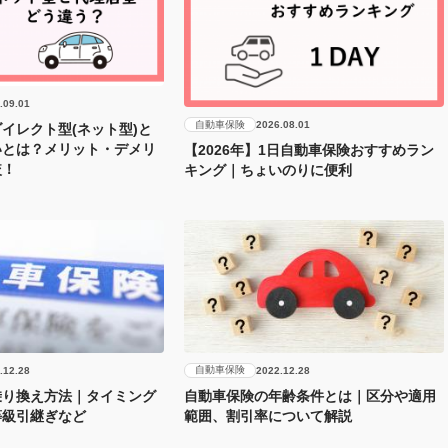
.09.01
自動車保険
2026.08.01
イレクト型(ネット型)と
いとは？メリット・デメリ
【2026年】1日自動車保険おすすめラン
較！
キング｜ちょいのりに便利
自動車保険
.12.28
2022.12.28
乗り換え方法｜タイミング
自動車保険の年齢条件とは｜区分や適用
等級引継ぎなど
範囲、割引率について解説