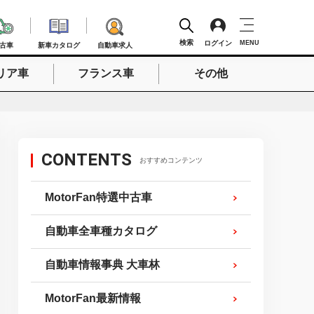
検索
ログイン
MENU
古車
新車カタログ
自動車求人
リア車
フランス車
その他
検索
CONTENTS
おすすめコンテンツ
MotorFan特選中古車
自動車全車種カタログ
自動車情報事典 大車林
MotorFan最新情報