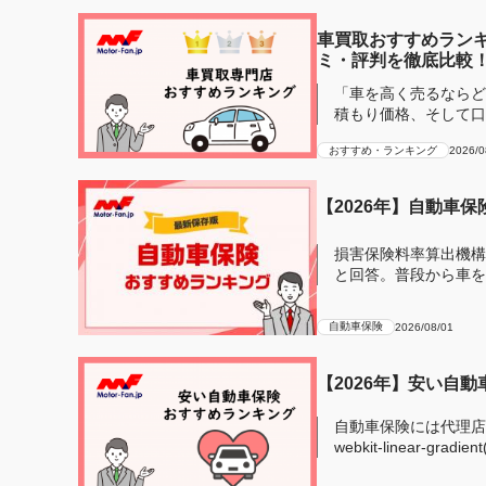
車買取おすすめランキ
ミ・評判を徹底比較
「車を高く売るならど
積もり価格、そして口
し車買...
おすすめ・ランキング
2026/0
【2026年】自動車
損害保険料率算出機構
と回答。普段から車を
安全のために自...
自動車保険
2026/08/01
【2026年】安い自
自動車保険には代理店型とネ
webkit-linear-gradien
transpare...