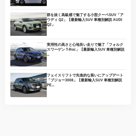
群を抜く高級感で魅了する小型クーペSUV「ア
ウディ Q2」【最新輸入SUV 車種別解説 AUDI
Q2」
実用性の高さと心地良い走りで魅了「フォルク
スワーゲン T-Roc」【最新輸入SUV 車種別解説
...
フェイスリフトで先進的な装いにアップデート
「プジョー3008」【最新輸入SUV 車種別解説
PE...