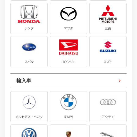
ホンダ
マツダ
三菱
スバル
ダイハツ
スズキ
輸入車
メルセデス・ベンツ
ＢＭＷ
アウディ