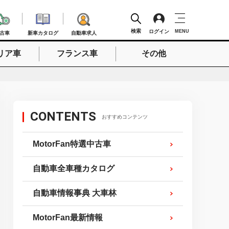
検索
ログイン
MENU
古車
新車カタログ
自動車求人
リア車
フランス車
その他
検索
CONTENTS
おすすめコンテンツ
MotorFan特選中古車
自動車全車種カタログ
自動車情報事典 大車林
MotorFan最新情報