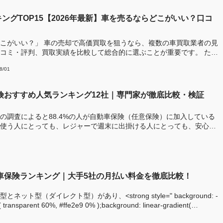
ングTOP15【2026年最新】車を売るならどこがいい？口コ
！
こがいい？」 車の売却で高価買取を狙うなら、複数の車買取業者の見
コミ・評判、買取実績を比較して総合的に選ぶことが重要です。 ただ
8/01
保険おすすめ人気ランキング12社｜専門家が徹底比較・検証
の調査によると88.4%の人が自動車保険（任意保険）に加入している
使う人にとっても、レジャーで週末に出掛ける人にとっても、安心・
動車保険ランキング｜大手5社の月払い料金を徹底比較！
ット型（ダイレクト型）があり、<strong style=" background: -
t( transparent 60%, #ffe2e9 0% );background: linear-gradient(