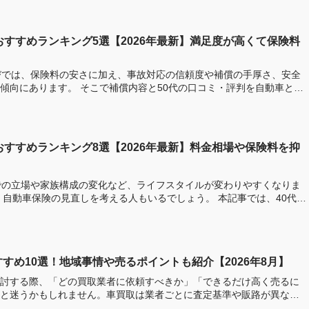
おすすめランキング5選【2026年最新】満足度が高くて保険料
びでは、保険料の安さに加え、事故対応の信頼度や補償の手厚さ、安全
償内容と50代の口コミ・評判を自動車と保
おすすめランキング8選【2026年最新】料金相場や保険料を抑
での立場や家族構成の変化など、ライフスタイルが変わりやすくなりま
、自動車保険の見直しを考える人もいるでしょう。 本記事では、40代に
すめ10選！地域事情や売るポイントも紹介【2026年8月】
討する際、「どの買取業者に依頼すべきか」「できるだけ高く売るに
と迷うかもしれません。車買取は業者ごとに査定基準や販路が異なる