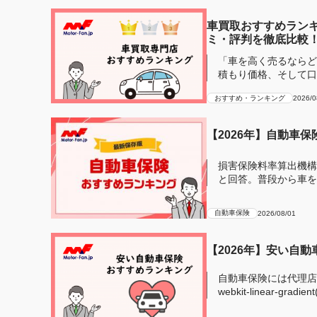
車買取おすすめランキ
ミ・評判を徹底比較
「車を高く売るならど
積もり価格、そして口
し車買...
おすすめ・ランキング
2026/0
【2026年】自動車
損害保険料率算出機構
と回答。普段から車を
安全のために自...
自動車保険
2026/08/01
【2026年】安い自
自動車保険には代理店型とネ
webkit-linear-gradien
transpare...