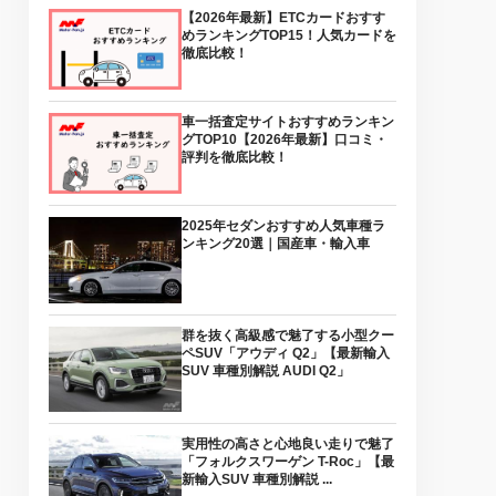
【2026年最新】ETCカードおすす
めランキングTOP15！人気カードを
徹底比較！
車一括査定サイトおすすめランキン
グTOP10【2026年最新】口コミ・
評判を徹底比較！
2025年セダンおすすめ人気車種ラ
ンキング20選｜国産車・輸入車
群を抜く高級感で魅了する小型クー
ペSUV「アウディ Q2」【最新輸入
SUV 車種別解説 AUDI Q2」
実用性の高さと心地良い走りで魅了
「フォルクスワーゲン T-Roc」【最
新輸入SUV 車種別解説 ...