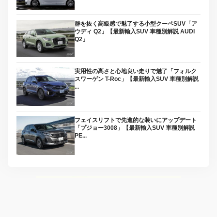
群を抜く高級感で魅了する小型クーペSUV「ア
ウディ Q2」【最新輸入SUV 車種別解説 AUDI
Q2」
実用性の高さと心地良い走りで魅了「フォルク
スワーゲン T-Roc」【最新輸入SUV 車種別解説
...
フェイスリフトで先進的な装いにアップデート
「プジョー3008」【最新輸入SUV 車種別解説
PE...