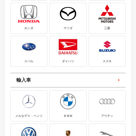
ホンダ
マツダ
三菱
スバル
ダイハツ
スズキ
輸入車
メルセデス・ベンツ
ＢＭＷ
アウディ