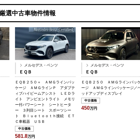
Fan厳選中古車物件情報
メルセデス・ベンツ
メルセデス・ベンツ
ＥＱＢ
ＥＱＢ
ＥＱＢ２５０＋ ＡＭＧラインパッ
ＥＱＢ２５０ ＡＭＧラインパッ
ケージ ＡＭＧラインＰ アダプテ
ージ ＡＭＧラインパッケージ／
ィブハイビームアシスト ＬＥＤラ
ッドアップディスプレイ
イト アンビエントライト メモリ
中古価格
ー付パワーシート シートヒータ
450
万円
ー ３列目シート スポーツシー
ト Ｂｌｕｅｔｏｏｔｈ接続 ＥＴ
Ｃ車載器 ＵＳＢ
中古価格
581.8
万円