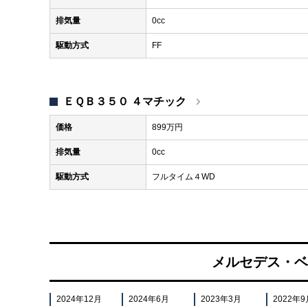
排気量
0cc
駆動方式
FF
ＥＱＢ３５０ ４マチック
価格
899万円
排気量
0cc
駆動方式
フルタイム４WD
メルセデス・ベ
2024年12月
2024年6月
2023年3月
2022年9