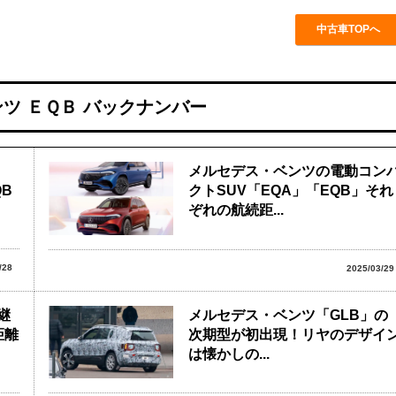
中古車TOPへ
ツ ＥＱＢ バックナンバー
メルセデス・ベンツの電動コン
QB
クトSUV「EQA」「EQB」それ
ぞれの航続距...
/28
2025/03/29
継
メルセデス・ベンツ「GLB」の
距離
次期型が初出現！リヤのデザイ
は懐かしの...