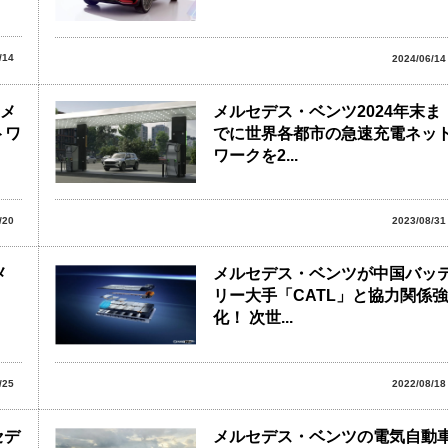
/14
2024/06/14
るメ
メルセデス・ベンツ2024年末ま
トワ
でに世界各都市の急速充電ネッ
ワークを2...
/20
2023/08/31
メ
メルセデス・ベンツが中国バッ
リー大手「CATL」と協力関係強
化！ 次世...
/25
2022/08/18
セデ
メルセデス・ベンツの電気自動