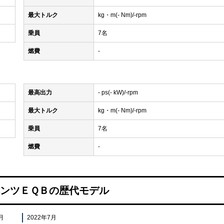
最大トルク
kg・m(- Nm)/-rpm
乗員
7名
燃費
-
最高出力
- ps(- kW)/-rpm
最大トルク
kg・m(- Nm)/-rpm
乗員
7名
燃費
-
ンツＥＱＢの歴代モデル
月
2022年7月