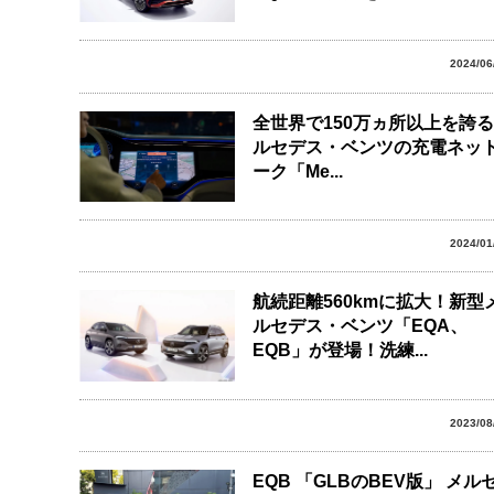
2024/06
全世界で150万ヵ所以上を誇
ルセデス・ベンツの充電ネッ
ーク「Me...
2024/01
航続距離560kmに拡大！新型
ルセデス・ベンツ「EQA、
EQB」が登場！洗練...
2023/08
EQB 「GLBのBEV版」 メル