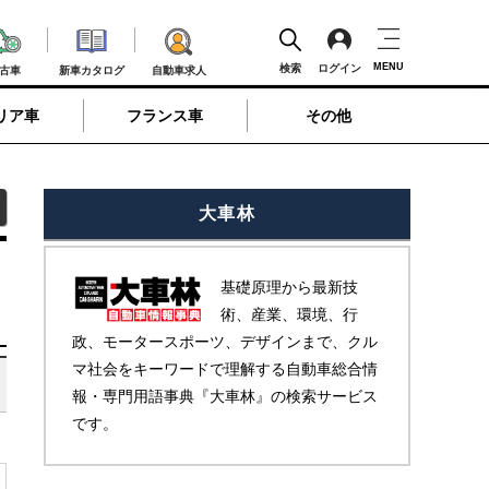
MENU
検索
ログイン
古車
新車カタログ
自動車求人
リア車
フランス車
その他
大車林
基礎原理から最新技
術、産業、環境、行
政、モータースポーツ、デザインまで、クル
マ社会をキーワードで理解する自動車総合情
報・専門用語事典『大車林』の検索サービス
です。