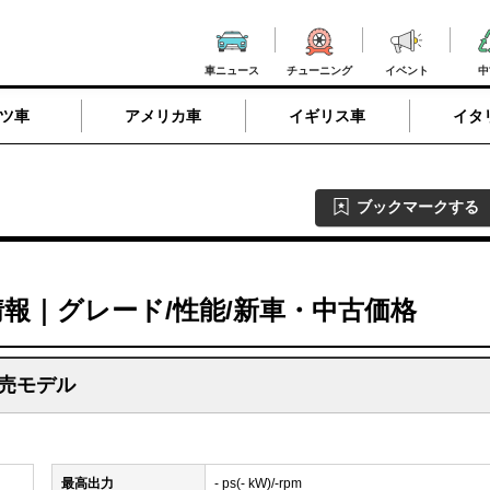
車ニュース
チューニング
イベント
中
ツ車
アメリカ車
イギリス車
イタ
ブックマークする
情報｜グレード/性能/新車・中古価格
発売モデル
最高出力
- ps(- kW)/-rpm