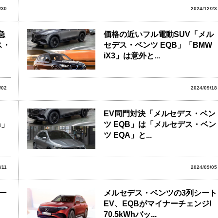
/30
2024/12/23
急
価格の近いフル電動SUV「メル
ス・
セデス・ベンツ EQB」「BMW
iX3」は意外と...
/02
2024/09/18
EV同門対決「メルセデス・ベン
n」
ツ EQB」は「メルセデス・ベン
ツ EQA」と...
/11
2024/09/05
ー
メルセデス・ベンツの3列シート
EV、EQBがマイナーチェンジ!
70.5kWhバッ...