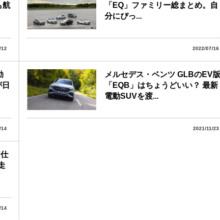
も航
「EQ」ファミリー総まとめ。自
分にぴっ...
/12
2022/07/16
動
メルセデス・ベンツ GLBのEV
が日
「EQB」はちょうどいい？ 最新
電動SUVを渡...
/14
2021/11/23
V仕
走
/14