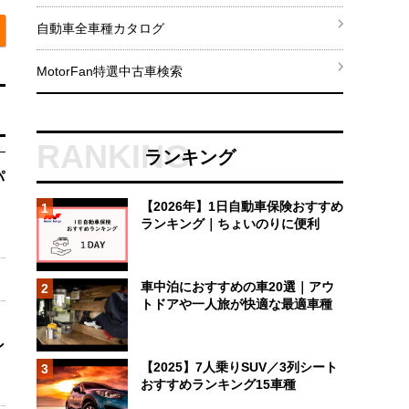
自動車全車種カタログ
MotorFan特選中古車検索
ランキング
パ
【2026年】1日自動車保険おすすめ
1
ランキング｜ちょいのりに便利
車中泊におすすめの車20選｜アウ
2
トドアや一人旅が快適な最適車種
ン
【2025】7人乗りSUV／3列シート
3
おすすめランキング15車種