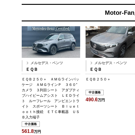
Motor-
メルセデス・ベンツ
メルセデス・ベンツ
ＥＱＢ
ＥＱＢ
ＥＱＢ２５０＋ ＡＭＧラインパッ
ＥＱＢ２５０＋
ケージ ＡＭＧラインＰ ３６０°
カメラ ３列目シート アダプティ
中古価格
ブハイビームアシスト ＬＥＤライ
490.6
万円
ト ルーフレール アンビエントラ
イト スポーツシート Ｂｌｕｅｔ
ｏｏｔｈ接続 ＥＴＣ車載器 ＵＳ
Ｂ入力端子
中古価格
561.8
万円